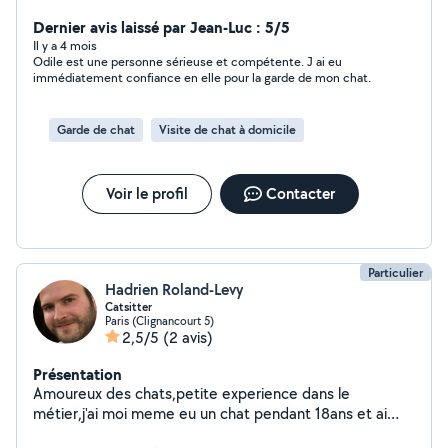
(grand appartement avec balcon sécurisé, fontaine à
eau, arbre à chats). Trés contente de rejoindre la petite
Dernier avis laissé par Jean-Luc : 5/5
communauté des Voisins !
Il y a 4 mois
Odile est une personne sérieuse et compétente. J ai eu
immédiatement confiance en elle pour la garde de mon chat.
Garde de chat
Visite de chat à domicile
Voir le profil
Contacter
Particulier
Hadrien Roland-Levy
Catsitter
Paris (Clignancourt 5)
2,5/5
(2 avis)
Présentation
Amoureux des chats,petite experience dans le
métier,j'ai moi meme eu un chat pendant 18ans et ai
déjà effectué du cat-sitting dans mon quartier.