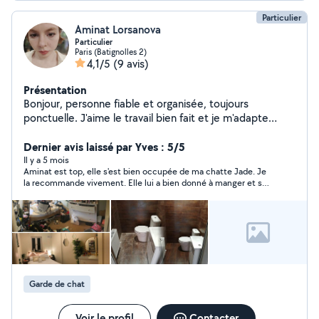
Particulier
Aminat Lorsanova
Particulier
Paris (Batignolles 2)
4,1/5
(9 avis)
Présentation
Bonjour, personne fiable et organisée, toujours
ponctuelle. J'aime le travail bien fait et je m'adapte
facilement aux besoins des demandeurs.
Dernier avis laissé par Yves : 5/5
Il y a 5 mois
Aminat est top, elle s'est bien occupée de ma chatte Jade. Je
la recommande vivement. Elle lui a bien donné à manger et ses
pilules. Elle est flexible sur les horaires et n'hésite pas à se
déplacer en métro pour récupérer Jade et me la rendre.
Garde de chat
Voir le profil
Contacter