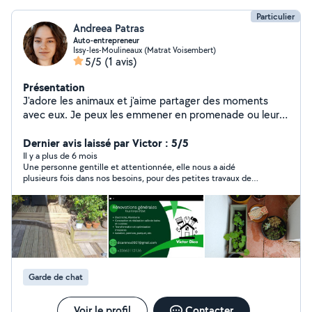
qualité. Véhiculée je peux me déplacer rapidement.
Particulier
N'hésitez pas à me contacter, je serai ravie d'échanger
Andreea Patras
avec vous sur vos besoins.
Auto-entrepreneur
Issy-les-Moulineaux (Matrat Voisembert)
5/5
(1 avis)
Présentation
J'adore les animaux et j'aime partager des moments
avec eux. Je peux les emmener en promenade ou leur
rendre visite (je ne peux pas en garder chez moi en
appartement). Je pourrais également vous aider à
Dernier avis laissé par Victor : 5/5
arroser vos plantes d'intérieur si vous partez en
Il y a plus de 6 mois
Une personne gentille et attentionnée, elle nous a aidé
vacances, ou encore faire quelques courses pour vous.
plusieurs fois dans nos besoins, pour des petites travaux de
jardinage, garder nos amis les chiens, chercher les enfants à
l'école. En plus elle a un petit charmant accent de Roumanie :)
et s'exprime mieux en anglais.
Garde de chat
Voir le profil
Contacter