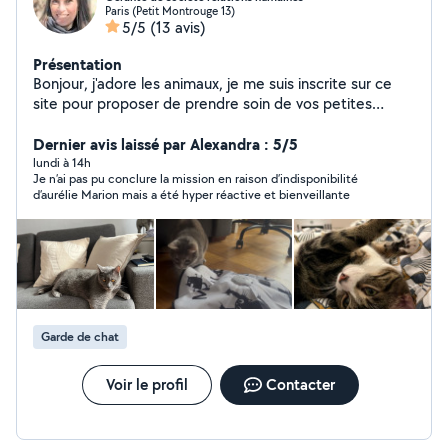
Paris (Petit Montrouge 13)
5/5
(13 avis)
Présentation
Bonjour, j'adore les animaux, je me suis inscrite sur ce
site pour proposer de prendre soin de vos petites
bestioles en votre absence. J'ai toujours eu des chats
dans ma vie. Depuis que je n'en ai plus, je les accueille
Dernier avis laissé par Alexandra : 5/5
chez moi pour compenser le manque.
lundi à 14h
Je n’ai pas pu conclure la mission en raison d’indisponibilité
d’aurélie Marion mais a été hyper réactive et bienveillante
Garde de chat
Voir le profil
Contacter