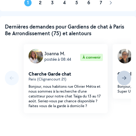
1
2
3
4
5
6
7
Page
suivante
Dernières demandes pour Gardiens de chat à Paris
8e Arrondissement (75) et alentours
Joanna M.
C
À convenir
postée à 08:44
p
Cherche Garde chat
Cherche
Paris (Clignancourt 21)
Paris (Gran
Bonjour, nous habitons rue Olivier Métra et
Bonjour, j 
nous sommes à la recherche d'une
Super U ru
catsitteur pour notre chat Taïga du 13 au 17
août. Seriez-vous par chance disponible ?
Faites vous de la garde à domicile ?