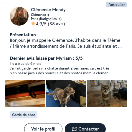
Particulier
Clémence Mendy
Clémence :)
Paris (Batignolles 14)
4,9/5
(38 avis)
Présentation
Bonjour, je m'appelle Clémence. J'habite dans le 17ème
/ 14ème arrondissement de Paris. Je suis étudiante et je
suis à la recherche de petits jobs rémunérés. J'ai une
grande expérience avec les enfants, les chats et les
Dernier avis laissé par Myriam : 5/5
chiens. Mon père et moi pouvons garder vos chats à
Il y a plus de 6 mois
J’ai fait garder bella ma chatte durant 2 semaines ça c’est très
mon domicile, ou je pourrai leur rendre visite chez vous.
bien passé j’avais des nouvelle et des photos merci à clemence
Je vous enverrai de belles photos d'eux. Je suis
et son gentil papa 🧓
disponible dès maintenant ! N'hésitez pas à me
contacter directement. Bonne journée à vous :)
Garde de chat
Voir le profil
Contacter