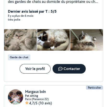
des gardes de chats au domicile du propriétaire ou chez
moi. J'ai moi-même un chat, la garde à mon domicile est
possible si votre chat apprécie la présence d'autres
Dernier avis laissé par T : 5/5
animaux. N'hésitez pas à me contacter, je serais ravie
Il y a plus de 6 mois
très polie
de m'occuper de vos boules de poils !
Garde de chat
Voir le profil
Contacter
Particulier
Margaux bdn
Pet sitting
Paris (Plaisance 22)
4,7/5
(10 avis)