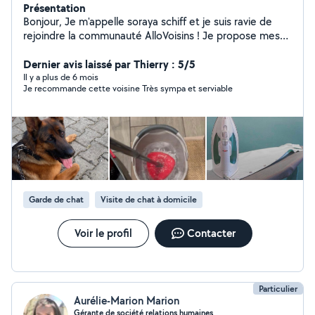
Présentation
Bonjour, Je m'appelle soraya schiff et je suis ravie de
rejoindre la communauté AlloVoisins ! Je propose mes
services pour : livraison des courses , service aide à la
personne nettoyage et repassage du textiles ,cours
Dernier avis laissé par Thierry : 5/5
particuliers niveau maternel , garde d'animaux,garde
Il y a plus de 6 mois
Je recommande cette voisine Très sympa et serviable
d'enfants , avec sérieux et convivialité. Je suis disponible
pour vous aider dans vos projets ponctuels ou réguliers
et je m'engage à réaliser chaque mission avec soin et
professionnalisme. N'hésitez pas à me contacter, je
serai heureuse de collaborer avec vous et de vous
rendre service ! À très bientôt, Soraya .
Garde de chat
Visite de chat à domicile
Voir le profil
Contacter
Particulier
Aurélie-Marion Marion
Gérante de société relations humaines