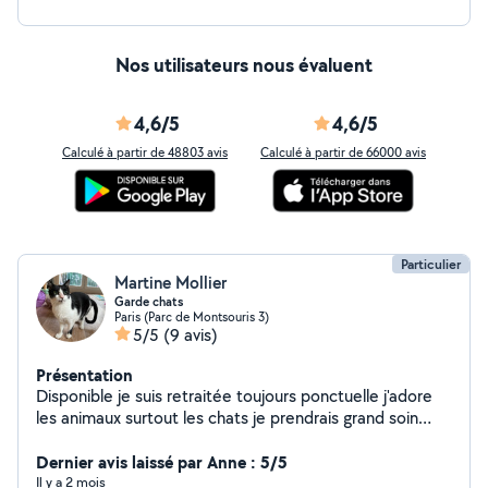
difficulté ou en reprise. Je me déplace sur Paris et
alentours en transports en commun (pass Navigo). Je
privilégie des missions tranquilles, dans un climat de
Nos utilisateurs nous évaluent
confiance. Disponibilités ponctuelles ou sur quelques
semaines selon vos besoins. Etude du tarif en fonction
des demandes. Au plaisir d'échanger
4,6/5
4,6/5
Calculé à partir de 48803 avis
Calculé à partir de 66000 avis
Particulier
Martine Mollier
Garde chats
Paris (Parc de Montsouris 3)
5/5
(9 avis)
Présentation
Disponible je suis retraitée toujours ponctuelle j'adore
les animaux surtout les chats je prendrais grand soin
d'eux en votre absence
Dernier avis laissé par Anne : 5/5
Il y a 2 mois