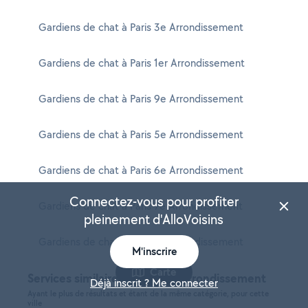
Gardiens de chat à Paris 3e Arrondissement
Gardiens de chat à Paris 1er Arrondissement
Gardiens de chat à Paris 9e Arrondissement
Gardiens de chat à Paris 5e Arrondissement
Gardiens de chat à Paris 6e Arrondissement
Connectez-vous pour profiter
Gardiens de chat à Paris 7e Arrondissement
pleinement d'AlloVoisins
Gardiens de chat à Paris 2e Arrondissement
M'inscrire
Carte
Services similaires à Paris 8e Arrondissement
Déjà inscrit ? Me connecter
Ayant le plus de résultats et étant de la même catégorie, pour cette
ville