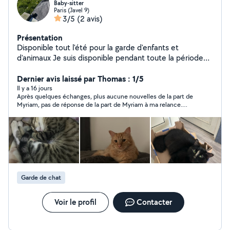
Baby-sitter
Paris (Javel 9)
3/5
(2 avis)
Présentation
Disponible tout l'été pour la garde d'enfants et
d'animaux Je suis disponible pendant toute la période
estivale pour de la garde d'enfants (régulière ou
ponctuelle) ainsi que pour la garde de vos animaux.
Dernier avis laissé par Thomas : 1/5
Ayant vécu avec des chats, je sais très bien m'en
Il y a 16 jours
Après quelques échanges, plus aucune nouvelles de la part de
occuper et répondre à leurs besoins avec attention et
Myriam, pas de réponse de la part de Myriam à ma relance.
bienveillance. Concernant les enfants, j'ai déjà de
Dommage
l'expérience dans la garde régulière et occasionnelle.
Sérieuse, responsable et à l'écoute, j'entretiens de très
bonnes relations avec les enfants et veille à leur
sécurité tout en leur proposant des activités adaptées.
N'hésitez pas à me contacter pour plus d'informations
ou pour discuter de vos besoins.
Garde de chat
Voir le profil
Contacter