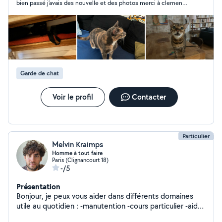
bien passé j’avais des nouvelle et des photos merci à clemence
Je vous enverrai de belles photos d'eux. Je suis
et son gentil papa 🧓
disponible dès maintenant ! N'hésitez pas à me
contacter directement. Bonne journée à vous :)
Garde de chat
Voir le profil
Contacter
Particulier
Melvin Kraimps
Homme à tout faire
Paris (Clignancourt 18)
-/5
Présentation
Bonjour, je peux vous aider dans différents domaines
utile au quotidien : -manutention -cours particulier -aide
à domicile -garde d'animaux ...