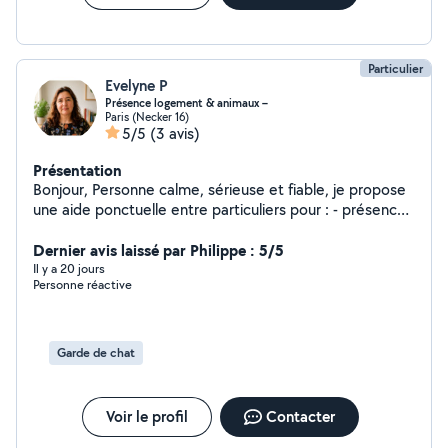
Particulier
Evelyne P
Présence logement & animaux –
Paris (Necker 16)
5/5
(3 avis)
Présentation
Bonjour, Personne calme, sérieuse et fiable, je propose
une aide ponctuelle entre particuliers pour : - présence
au domicile pendant vos absences -Dame de
compagnie (lecture, conversation, aide simple)-
Dernier avis laissé par Philippe : 5/5
Présence bienveillante - garde de chats et petits
Il y a 20 jours
Personne réactive
animaux - passages pour nourriture, litière, courrier,
plantes, aération Je ne fais pas de ménage mais je peux
également aider à remettre un logement en ordre avant
ou après une location (rangement léger, remise en
Garde de chat
place, ambiance agréable). Je propose également une
aide administrative: courrier - ou en français :
conversation, remise à niveau, accompagnement simple
Voir le profil
Contacter
et bienveillant, notamment pour des personnes en