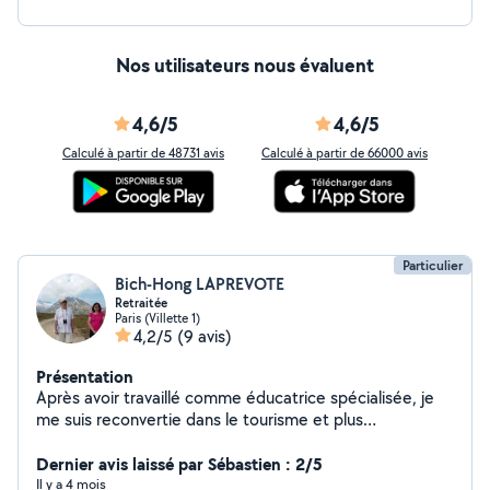
difficulté ou en reprise. Je me déplace sur Paris et
alentours en transports en commun (pass Navigo). Je
privilégie des missions tranquilles, dans un climat de
Nos utilisateurs nous évaluent
confiance. Disponibilités ponctuelles ou sur quelques
semaines selon vos besoins. Etude du tarif en fonction
des demandes. Au plaisir d'échanger
4,6/5
4,6/5
Calculé à partir de 48731 avis
Calculé à partir de 66000 avis
Particulier
Bich-Hong LAPREVOTE
Retraitée
Paris (Villette 1)
4,2/5
(9 avis)
Présentation
Après avoir travaillé comme éducatrice spécialisée, je
me suis reconvertie dans le tourisme et plus
particulièrement spécialisée dans la randonnée. Et
depuis 2 ans, je suis retraitée. Nous habitons Paris
Dernier avis laissé par Sébastien : 2/5
depuis 20 ans et avons toujours eu des chats à la
Il y a 4 mois