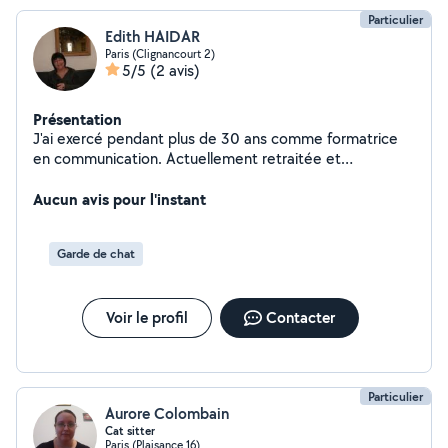
Particulier
Edith HAIDAR
Paris (Clignancourt 2)
5/5
(2 avis)
Présentation
J'ai exercé pendant plus de 30 ans comme formatrice
en communication. Actuellement retraitée et
passionnée par les animaux, je propose de garder votre
chat à mon domicile ou au vôtre. Je peux vous fournir
Aucun avis pour l'instant
des références de parents de chat ravis.
Garde de chat
Voir le profil
Contacter
Particulier
Aurore Colombain
Cat sitter
Paris (Plaisance 16)