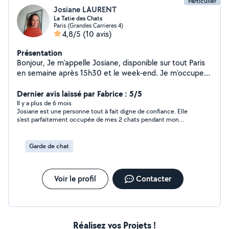
Particulier
Josiane LAURENT
La Tatie des Chats
Paris (Grandes Carrieres 4)
4,8/5
(10 avis)
Présentation
Bonjour, Je m'appelle Josiane, disponible sur tout Paris
en semaine après 15h30 et le week-end. Je m'occupe
de votre chat à domicile, en respectant son rythme et
ses habitudes, pendant vos absences (vacances,
Dernier avis laissé par Fabrice : 5/5
déplacements). Avec attention et bienveillance, je veille
Il y a plus de 6 mois
Josiane est une personne tout à fait digne de confiance. Elle
à ce que votre chat se sente en sécurité et en
s'est parfaitement occupée de mes 2 chats pendant mon
confiance : repas & eau fraîche litière propre jeux &
absence d'une semaine. Je la recommande sans réserve
câlins si votre chat en a envie, ou simplement une
présence discrète et rassurante pour les plus
Garde de chat
indépendants petit compte-rendu à chaque visite
(photo, message) Si besoin, je peux aussi arroser vos
plantes, nourrir les poissons ou relever le courrier. Tarif :
Voir le profil
Contacter
10 / visite (environ 30 minutes sur place) Zone : Paris
N'hésitez pas à me contacter, je serai ravie de prendre
soin de votre boule de poils
Réalisez vos Projets !