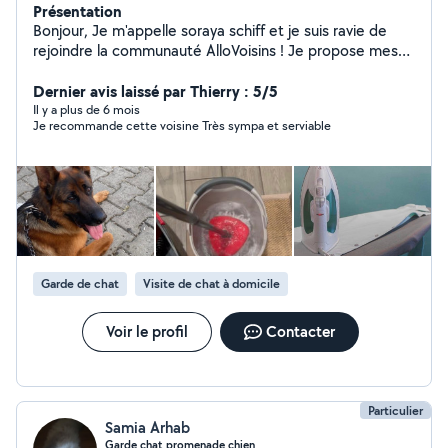
Présentation
Bonjour, Je m'appelle soraya schiff et je suis ravie de
rejoindre la communauté AlloVoisins ! Je propose mes
services pour : livraison des courses , service aide à la
personne nettoyage et repassage du textiles ,cours
Dernier avis laissé par Thierry : 5/5
particuliers niveau maternel , garde d'animaux,garde
Il y a plus de 6 mois
Je recommande cette voisine Très sympa et serviable
d'enfants , avec sérieux et convivialité. Je suis disponible
pour vous aider dans vos projets ponctuels ou réguliers
et je m'engage à réaliser chaque mission avec soin et
professionnalisme. N'hésitez pas à me contacter, je
serai heureuse de collaborer avec vous et de vous
rendre service ! À très bientôt, Soraya .
Garde de chat
Visite de chat à domicile
Voir le profil
Contacter
Particulier
Samia Arhab
Garde chat promenade chien