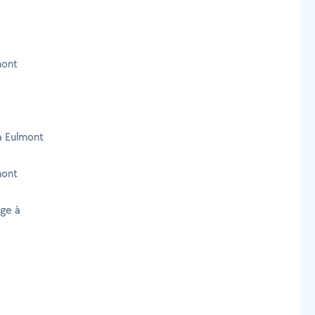
mont
à Eulmont
mont
age à