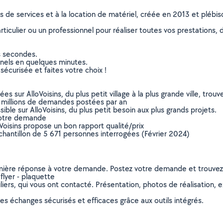
ns de services et à la location de matériel, créée en 2013 et plébi
culier ou un professionnel pour réaliser toutes vos prestations, d
s secondes.
nnels en quelques minutes.
sécurisée et faites votre choix !
sur AlloVoisins, du plus petit village à la plus grande ville, tro
 millions de demandes postées par an
ible sur AlloVoisins, du plus petit besoin aux plus grands projets.
votre demande
oVoisins propose un bon rapport qualité/prix
chantillon de 5 671 personnes interrogées (Février 2024)
remière réponse à votre demande. Postez votre demande et trouve
flyer - plaquette
ers, qui vous ont contacté. Présentation, photos de réalisation, exp
s échanges sécurisés et efficaces grâce aux outils intégrés.