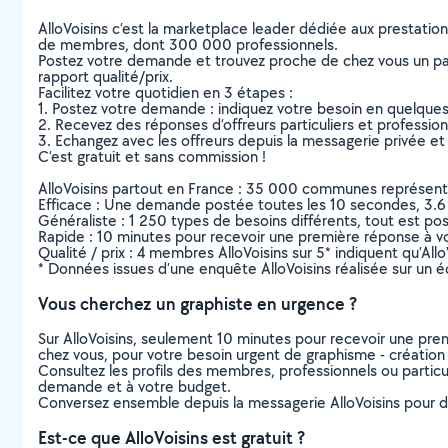
AlloVoisins c’est la marketplace leader dédiée aux prestatio
de membres, dont 300 000 professionnels.
Postez votre demande et trouvez proche de chez vous un parti
rapport qualité/prix.
Facilitez votre quotidien en 3 étapes :
1. Postez votre demande : indiquez votre besoin en quelque
2. Recevez des réponses d’offreurs particuliers et professio
3. Echangez avec les offreurs depuis la messagerie privée et 
C’est gratuit et sans commission !
AlloVoisins partout en France : 35 000 communes représentées 
Efficace : Une demande postée toutes les 10 secondes, 3.6
Généraliste : 1 250 types de besoins différents, tout est poss
Rapide : 10 minutes pour recevoir une première réponse à 
Qualité / prix : 4 membres AlloVoisins sur 5* indiquent qu’All
* Données issues d’une enquête AlloVoisins réalisée sur un é
Vous cherchez un graphiste en urgence ?
Sur AlloVoisins, seulement 10 minutes pour recevoir une p
chez vous, pour votre besoin urgent de graphisme - création 
Consultez les profils des membres, professionnels ou particuli
demande et à votre budget.
Conversez ensemble depuis la messagerie AlloVoisins pour de
Est-ce que AlloVoisins est gratuit ?