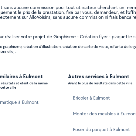
et sans aucune commission pour tout utilisateur cherchant un membre
uement le prix de la prestation, fixé par vous, demandeur, et l’offr
rectement sur AlloVoisins, sans aucune commission ni frais bancaire
our réaliser votre projet de Graphisme - Création flyer - plaquette
raphisme, création d'illustration, création de carte de visite, refonte de logo
onnelle, ..
imilaires à Eulmont
Autres services à Eulmont
e résultats et étant de la même
Ayant le plus de résultats dans cette ville
cette ville
Bricoler à Eulmont
rmatique à Eulmont
Monter des meubles à Eulmon
Poser du parquet à Eulmont