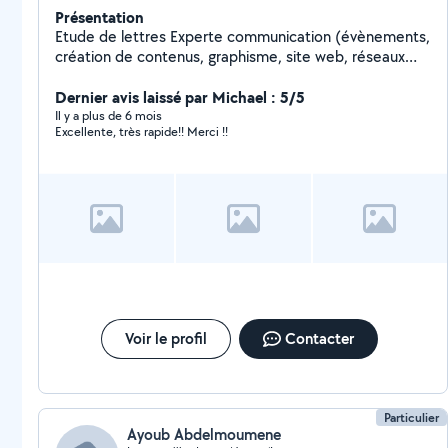
Présentation
Etude de lettres Experte communication (évènements,
création de contenus, graphisme, site web, réseaux
sociaux, présentations, flyers, montage vidéos,
retouche photos)
Dernier avis laissé par Michael : 5/5
Il y a plus de 6 mois
Excellente, très rapide!! Merci !!
Voir le profil
Contacter
Particulier
Ayoub Abdelmoumene