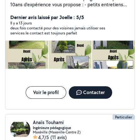
10ans d'expérience vous propose : - petits entretiens
de jardin ponctuels ou réguliers (tonte, débroussaillage,
scarification, taille arbuste, taille topiaire, binage de
Dernier avis laissé par Joelle : 5/5
massifs, entretien de potager, entretien de vivaces,...) -
Il y a 13 jours
deux fois contacté pour des voisines jamais utiliser ses
aménagements type massifs, paillage, plantation
services le contact est toujours parfait
d'arbres, haies.. - conseils en aménagement et
accompagnement à la plantation - conception
d'espaces paysagers (massifs ou jardin entier) Très
bonne connaissance des végétaux. À votre service,
avec plaisir!!
Voir le profil
Contacter
Particulier
Anaïs Touhami
Ingénieure pédagogique
Maxéville (Maxeville-Centre 2)
4,7/5
(11 avis)