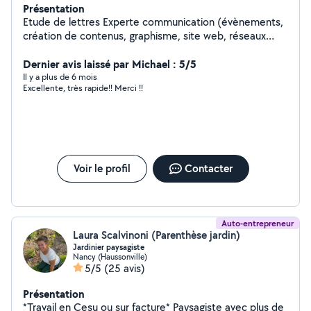
Présentation
Etude de lettres Experte communication (évènements,
création de contenus, graphisme, site web, réseaux
sociaux, présentations, flyers, montage vidéos,
retouche photos)
Dernier avis laissé par Michael : 5/5
Il y a plus de 6 mois
Excellente, très rapide!! Merci !!
Voir le profil
Contacter
Auto-entrepreneur
Laura Scalvinoni (Parenthèse jardin)
Jardinier paysagiste
Nancy (Haussonville)
5/5
(25 avis)
Présentation
*Travail en Cesu ou sur facture* Paysagiste avec plus de