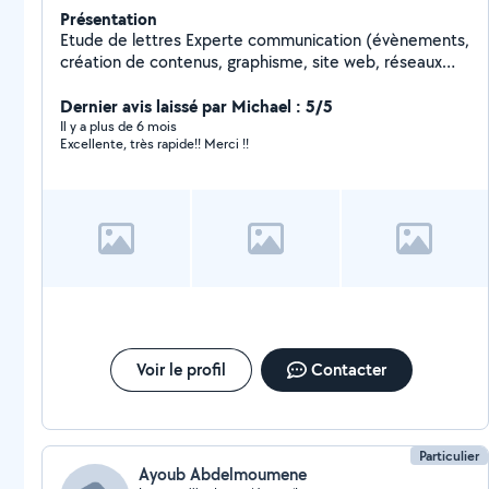
Présentation
Etude de lettres Experte communication (évènements,
création de contenus, graphisme, site web, réseaux
sociaux, présentations, flyers, montage vidéos,
retouche photos)
Dernier avis laissé par Michael : 5/5
Il y a plus de 6 mois
Excellente, très rapide!! Merci !!
Voir le profil
Contacter
Particulier
Ayoub Abdelmoumene