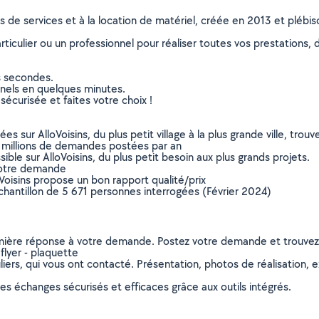
ns de services et à la location de matériel, créée en 2013 et plébi
culier ou un professionnel pour réaliser toutes vos prestations, d
s secondes.
nnels en quelques minutes.
sécurisée et faites votre choix !
sur AlloVoisins, du plus petit village à la plus grande ville, tro
 millions de demandes postées par an
ible sur AlloVoisins, du plus petit besoin aux plus grands projets.
votre demande
oVoisins propose un bon rapport qualité/prix
chantillon de 5 671 personnes interrogées (Février 2024)
remière réponse à votre demande. Postez votre demande et trouve
flyer - plaquette
ers, qui vous ont contacté. Présentation, photos de réalisation, exp
s échanges sécurisés et efficaces grâce aux outils intégrés.