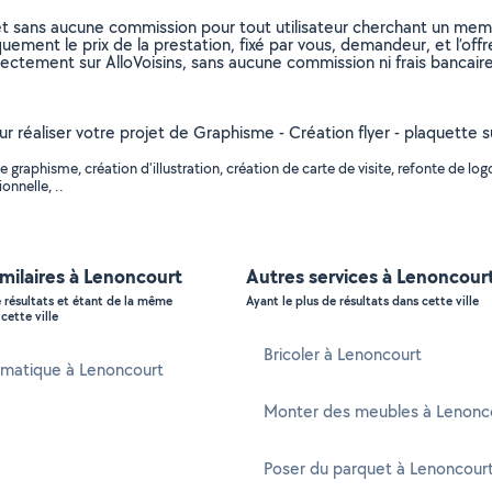
et sans aucune commission pour tout utilisateur cherchant un membre
uement le prix de la prestation, fixé par vous, demandeur, et l’offr
rectement sur AlloVoisins, sans aucune commission ni frais bancaire
our réaliser votre projet de Graphisme - Création flyer - plaquette 
raphisme, création d'illustration, création de carte de visite, refonte de logo
onnelle, ..
imilaires à Lenoncourt
Autres services à Lenoncour
e résultats et étant de la même
Ayant le plus de résultats dans cette ville
cette ville
Bricoler à Lenoncourt
rmatique à Lenoncourt
Monter des meubles à Lenonc
Poser du parquet à Lenoncour