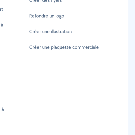
Créer des flyers
rt
Refondre un logo
 à
Créer une illustration
Créer une plaquette commerciale
 à