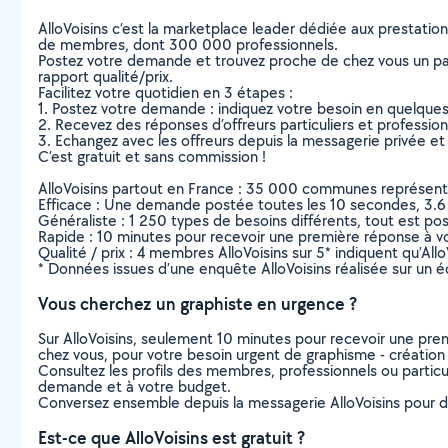
AlloVoisins c’est la marketplace leader dédiée aux prestatio
de membres, dont 300 000 professionnels.
Postez votre demande et trouvez proche de chez vous un parti
rapport qualité/prix.
Facilitez votre quotidien en 3 étapes :
1. Postez votre demande : indiquez votre besoin en quelque
2. Recevez des réponses d’offreurs particuliers et professio
3. Echangez avec les offreurs depuis la messagerie privée et 
C’est gratuit et sans commission !
AlloVoisins partout en France : 35 000 communes représentées 
Efficace : Une demande postée toutes les 10 secondes, 3.6
Généraliste : 1 250 types de besoins différents, tout est poss
Rapide : 10 minutes pour recevoir une première réponse à 
Qualité / prix : 4 membres AlloVoisins sur 5* indiquent qu’All
* Données issues d’une enquête AlloVoisins réalisée sur un é
Vous cherchez un graphiste en urgence ?
Sur AlloVoisins, seulement 10 minutes pour recevoir une p
chez vous, pour votre besoin urgent de graphisme - création 
Consultez les profils des membres, professionnels ou particuli
demande et à votre budget.
Conversez ensemble depuis la messagerie AlloVoisins pour de
Est-ce que AlloVoisins est gratuit ?