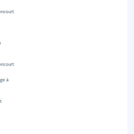
oncourt
à
oncourt
age à
t