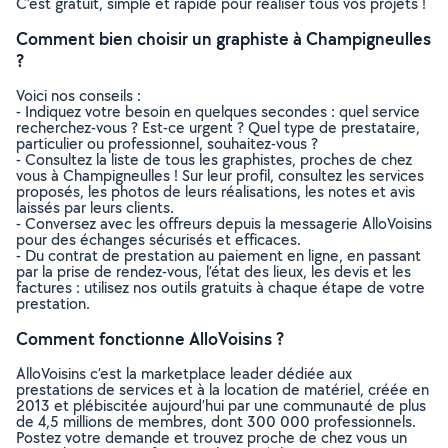
C’est gratuit, simple et rapide pour réaliser tous vos projets !
Comment bien choisir un graphiste à Champigneulles
?
Voici nos conseils :
- Indiquez votre besoin en quelques secondes : quel service
recherchez-vous ? Est-ce urgent ? Quel type de prestataire,
particulier ou professionnel, souhaitez-vous ?
- Consultez la liste de tous les graphistes, proches de chez
vous à Champigneulles ! Sur leur profil, consultez les services
proposés, les photos de leurs réalisations, les notes et avis
laissés par leurs clients.
- Conversez avec les offreurs depuis la messagerie AlloVoisins
pour des échanges sécurisés et efficaces.
- Du contrat de prestation au paiement en ligne, en passant
par la prise de rendez-vous, l’état des lieux, les devis et les
factures : utilisez nos outils gratuits à chaque étape de votre
prestation.
Comment fonctionne AlloVoisins ?
AlloVoisins c’est la marketplace leader dédiée aux
prestations de services et à la location de matériel, créée en
2013 et plébiscitée aujourd’hui par une communauté de plus
de 4,5 millions de membres, dont 300 000 professionnels.
Postez votre demande et trouvez proche de chez vous un