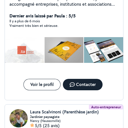
accompagné entreprises, institutions et associations
dans leur communication visuelle, digitale et éditoriale.
Ingénieure pédagogique depuis plus de 6 ans, j'exerce
Dernier avis laissé par Paula : 5/5
aujourd'hui à l'Université de Lorraine. Mon parcours varié
Il y a plus de 6 mois
Vraiment très bien et sérieuse.
(e-commerce, web institutionnel, secteur associatif,
administratif et universitaire) m'a permis de développer
des compétences transversales : - design UI et
ergonomie - identité visuelle et supports print -
développement web - ingénierie pédagogique et de
formation Je propose aussi du soutien scolaire (devoirs,
examens, remise à niveau). Curieux(se) d'en savoir plus
? Contactez-moi, je serai ravie d'échanger !
Voir le profil
Contacter
Auto-entrepreneur
Laura Scalvinoni (Parenthèse jardin)
Jardinier paysagiste
Nancy (Haussonville)
5/5
(25 avis)