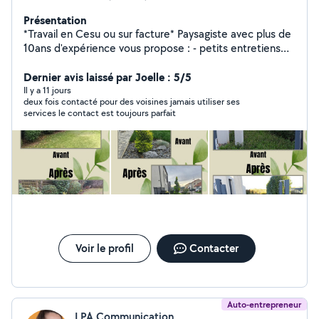
Présentation
*Travail en Cesu ou sur facture* Paysagiste avec plus de
10ans d'expérience vous propose : - petits entretiens
de jardin ponctuels ou réguliers (tonte, débroussaillage,
scarification, taille arbuste, taille topiaire, binage de
Dernier avis laissé par Joelle : 5/5
massifs, entretien de potager, entretien de vivaces,...) -
Il y a 11 jours
deux fois contacté pour des voisines jamais utiliser ses
aménagements type massifs, paillage, plantation
services le contact est toujours parfait
d'arbres, haies.. - conseils en aménagement et
accompagnement à la plantation - conception
d'espaces paysagers (massifs ou jardin entier) Très
bonne connaissance des végétaux. À votre service,
avec plaisir!!
Voir le profil
Contacter
Auto-entrepreneur
LPA Communication