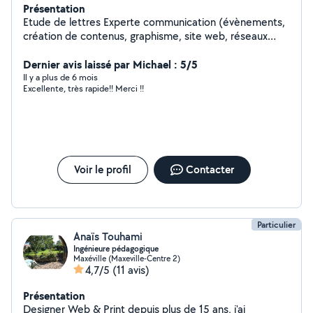
Présentation
Etude de lettres Experte communication (évènements,
création de contenus, graphisme, site web, réseaux
sociaux, présentations, flyers, montage vidéos,
retouche photos)
Dernier avis laissé par Michael : 5/5
Il y a plus de 6 mois
Excellente, très rapide!! Merci !!
Voir le profil
Contacter
Particulier
Anaïs Touhami
Ingénieure pédagogique
Maxéville (Maxeville-Centre 2)
4,7/5
(11 avis)
Présentation
Designer Web & Print depuis plus de 15 ans, j'ai