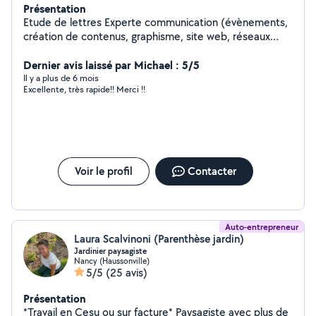
Présentation
Etude de lettres Experte communication (évènements,
création de contenus, graphisme, site web, réseaux
sociaux, présentations, flyers, montage vidéos,
retouche photos)
Dernier avis laissé par Michael : 5/5
Il y a plus de 6 mois
Excellente, très rapide!! Merci !!
Voir le profil
Contacter
Auto-entrepreneur
Laura Scalvinoni (Parenthèse jardin)
Jardinier paysagiste
Nancy (Haussonville)
5/5
(25 avis)
Présentation
*Travail en Cesu ou sur facture* Paysagiste avec plus de