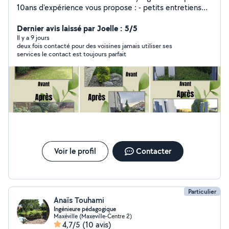
10ans d'expérience vous propose : - petits entretiens
de jardin ponctuels ou réguliers (tonte, débroussaillage,
scarification, taille arbuste, taille topiaire, binage de
Dernier avis laissé par Joelle : 5/5
massifs, entretien de potager, entretien de vivaces,...) -
Il y a 9 jours
deux fois contacté pour des voisines jamais utiliser ses
aménagements type massifs, paillage, plantation
services le contact est toujours parfait
d'arbres, haies.. - conseils en aménagement et
accompagnement à la plantation - conception
d'espaces paysagers (massifs ou jardin entier) Très
bonne connaissance des végétaux. À votre service,
avec plaisir!!
Voir le profil
Contacter
Particulier
Anaïs Touhami
Ingénieure pédagogique
Maxéville (Maxeville-Centre 2)
4,7/5
(10 avis)