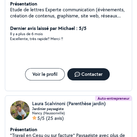
Présentation
Etude de lettres Experte communication (évènements,
création de contenus, graphisme, site web, réseaux
sociaux, présentations, flyers, montage vidéos,
retouche photos)
Dernier avis laissé par Michael : 5/5
Il y a plus de 6 mois
Excellente, très rapide!! Merci !!
Voir le profil
Contacter
Auto-entrepreneur
Laura Scalvinoni (Parenthèse jardin)
Jardinier paysagiste
Nancy (Haussonville)
5/5
(25 avis)
Présentation
*Travail en Cesu ou sur facture* Paysagiste avec plus de