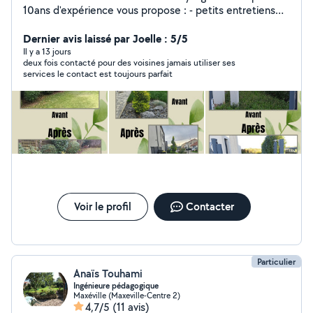
10ans d'expérience vous propose : - petits entretiens
de jardin ponctuels ou réguliers (tonte, débroussaillage,
scarification, taille arbuste, taille topiaire, binage de
Dernier avis laissé par Joelle : 5/5
massifs, entretien de potager, entretien de vivaces,...) -
Il y a 13 jours
deux fois contacté pour des voisines jamais utiliser ses
aménagements type massifs, paillage, plantation
services le contact est toujours parfait
d'arbres, haies.. - conseils en aménagement et
accompagnement à la plantation - conception
d'espaces paysagers (massifs ou jardin entier) Très
bonne connaissance des végétaux. À votre service,
avec plaisir!!
Voir le profil
Contacter
Particulier
Anaïs Touhami
Ingénieure pédagogique
Maxéville (Maxeville-Centre 2)
4,7/5
(11 avis)