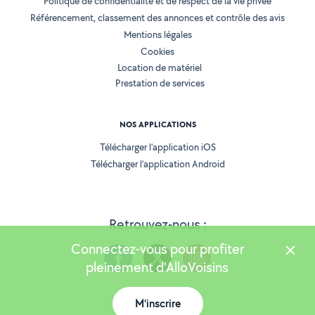
Politique de confidentialité et de respect de la vie privée
Référencement, classement des annonces et contrôle des avis
Mentions légales
Cookies
Location de matériel
Prestation de services
NOS APPLICATIONS
Télécharger l’application iOS
Télécharger l’application Android
Retrouvez-nous :
Connectez-vous pour profiter
pleinement d'AlloVoisins
M'inscrire
Version 25.5.3