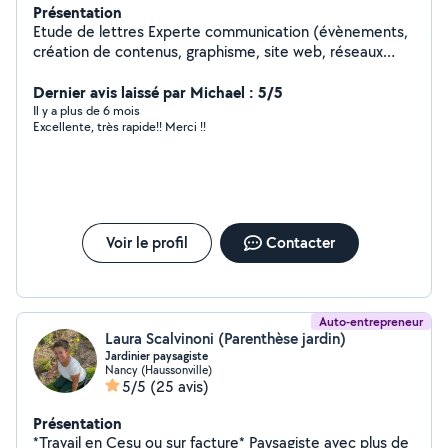
Présentation
Etude de lettres Experte communication (évènements,
création de contenus, graphisme, site web, réseaux
sociaux, présentations, flyers, montage vidéos,
retouche photos)
Dernier avis laissé par Michael : 5/5
Il y a plus de 6 mois
Excellente, très rapide!! Merci !!
Voir le profil
Contacter
Auto-entrepreneur
Laura Scalvinoni (Parenthèse jardin)
Jardinier paysagiste
Nancy (Haussonville)
5/5
(25 avis)
Présentation
*Travail en Cesu ou sur facture* Paysagiste avec plus de