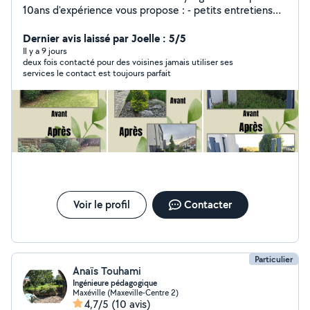
10ans d'expérience vous propose : - petits entretiens
de jardin ponctuels ou réguliers (tonte, débroussaillage,
scarification, taille arbuste, taille topiaire, binage de
Dernier avis laissé par Joelle : 5/5
massifs, entretien de potager, entretien de vivaces,...) -
Il y a 9 jours
deux fois contacté pour des voisines jamais utiliser ses
aménagements type massifs, paillage, plantation
services le contact est toujours parfait
d'arbres, haies.. - conseils en aménagement et
accompagnement à la plantation - conception
d'espaces paysagers (massifs ou jardin entier) Très
bonne connaissance des végétaux. À votre service,
avec plaisir!!
Voir le profil
Contacter
Particulier
Anaïs Touhami
Ingénieure pédagogique
Maxéville (Maxeville-Centre 2)
4,7/5
(10 avis)