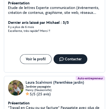
Présentation
Etude de lettres Experte communication (évènements,
création de contenus, graphisme, site web, réseaux
sociaux, présentations, flyers, montage vidéos,
retouche photos)
Dernier avis laissé par Michael : 5/5
Il y a plus de 6 mois
Excellente, très rapide!! Merci !!
Voir le profil
Contacter
Auto-entrepreneur
Laura Scalvinoni (Parenthèse jardin)
Jardinier paysagiste
Nancy (Haussonville)
5/5
(25 avis)
Présentation
*Travail en Cesu ou sur facture* Paysagiste avec plus de