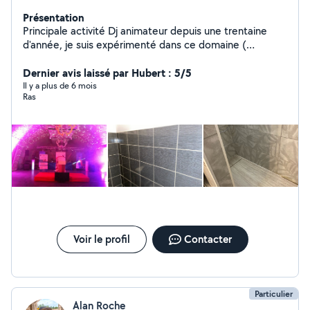
Présentation
Principale activité Dj animateur depuis une trentaine
d'année, je suis expérimenté dans ce domaine (
animation, mariage soirée, dansante anniversaire et bal )
Rendre service Aime le bricolage Compétence en
Dernier avis laissé par Hubert : 5/5
électricité, pose de Placo, peinture
Il y a plus de 6 mois
Ras
Voir le profil
Contacter
Particulier
Alan Roche