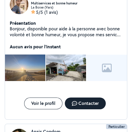
Multiservices et bonne humeur
La Boixe (Vars)
5/5
(1 avis)
Présentation
Bonjour, disponible pour aide à la personne avec bonne
volonté et bonne humeur, je vous propose mes services
dans le domaine du déplacement de personnes
meubles ou encombrants, la livraisons, le jardinage,
Aucun avis pour l'instant
l'entretiens de piscines et la photographie d événement
ou immoblier. Je peux également sous condition et
suivant disponibilité faire des soins et massages
relaxant.
Voir le profil
Contacter
Particulier
Anais Condom