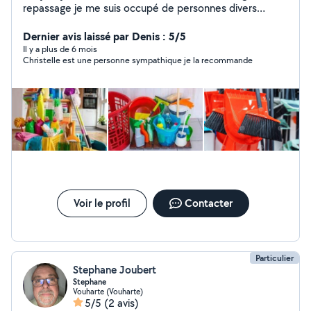
repassage je me suis occupé de personnes divers
pendant des années j ai exercer plusieurs métiers j
etudie toutes propositions PAS sérieux s abstenir merci
Dernier avis laissé par Denis : 5/5
Il y a plus de 6 mois
Christelle est une personne sympathique je la recommande
Voir le profil
Contacter
Particulier
Stephane Joubert
Stephane
Vouharte (Vouharte)
5/5
(2 avis)