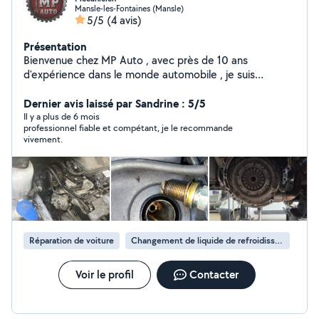
Mansle-les-Fontaines (Mansle)
5/5
(4 avis)
Présentation
Bienvenue chez MP Auto , avec près de 10 ans
d'expérience dans le monde automobile , je suis
aujourd'hui ravi de proposer mes services. Garage
ambulant je me déplace à votre domicile, sur votre lieu
Dernier avis laissé par Sandrine : 5/5
de travail et encore , sur le secteur Charente et
Il y a plus de 6 mois
professionnel fiable et compétant, je le recommande
alentours. N'hésitez pas à me contacter par téléphone
vivement.
ou mail pour tout devis. Merci et à bientôt
Réparation de voiture
Changement de liquide de refroidissement
Voir le profil
Contacter