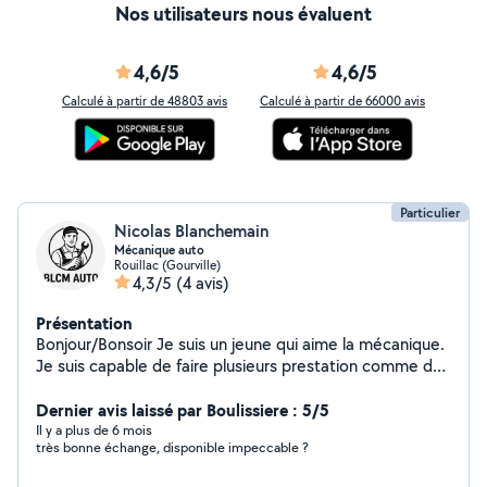
Nos utilisateurs nous évaluent
4,6/5
4,6/5
Calculé à partir de 48803 avis
Calculé à partir de 66000 avis
Particulier
Nicolas Blanchemain
Mécanique auto
Rouillac (Gourville)
4,3/5
(4 avis)
Présentation
Bonjour/Bonsoir Je suis un jeune qui aime la mécanique.
Je suis capable de faire plusieurs prestation comme des
: Vidange, frein, amortisseur, rotule, roulement, joint,
distribution, embrayage et bien plus Pour toute
Dernier avis laissé par Boulissiere : 5/5
demande de prestation envoyer moi un message.
Il y a plus de 6 mois
très bonne échange, disponible impeccable ?