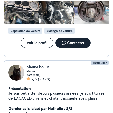
Réparation de voiture
Vidange de voiture
Voir le profil
Contacter
Particulier
Marine bollut
Marine
Vars (Vars)
3/5
(2 avis)
Présentation
Je suis pet sitter depuis plusieurs années, je suis titulaire
de L'ACACED chiens et chats. J'accueille avec plaisir
chiens et chats à mon domicile mais peu également
rendre visite
Dernier avis laissé par Nathalie : 5/5