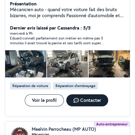
Présentation
Mécanicien auto - quand votre voiture fait des bruits
bizarres, moi je comprends Passionné d'automobile et
diplômé (oui, les vrais diplômes, pas YouTube ) : CAP
Mécanicien Automobile Bac Pro Mécanique Auto BTS
Dernier avis laissé par Cassandra : 5/5
dans le même domaine J'ai ensuite acquis de
mercredi à 9h
Eduard connaît parfaitement son métier en même pas 5
l'expérience en concession Peugeot à Champniers , en
minutes il avait trouvé la panne et ses tarifs sont super
tant que technicien, donc la mécanique et l'électronique
attractifs. Eduard est très réactif et sympa, je recommande +++
auto, c'est du sérieux. Je propose aujourd'hui mes
services pour l'entretien et la réparation de votre
véhicule, petites ou grosses interventions - Entretien
courant (vidange, freins, révisions) - Distribution,
embrayage - Recherche de pannes mécaniques et
électroniques - Diagnostic à la valise, effacement des
Réparation de voiture
Réparation d'embrayage
défauts - Installation d'attelage et faisceau Et bien plus
encore Travaux possibles avec facture ou sans facture,
c'est à votre choix. ️ Travail sérieux, soigné, et toujours
Voir le profil
Contacter
expliqué clairement (pas de blabla inutile). N'hésitez pas
à me contacter, votre voiture me dira merci et votre
portefeuille aussi
Auto-entrepreneur
Meelvin Perrocheau (MP AUTO)
Mécanicien