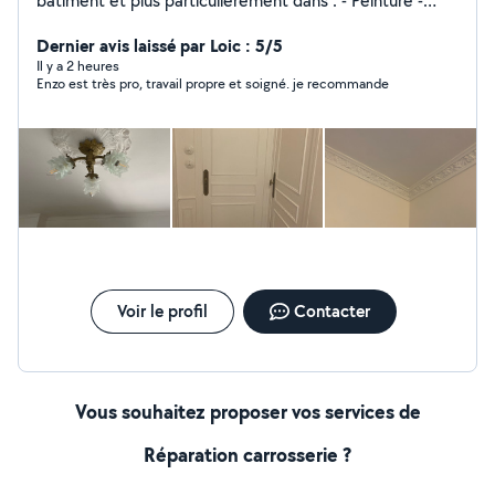
bâtiment et plus particulièrement dans : - Peinture -
Papier Peint - Enduit - Plâtre - Création de moulure
(Haussmannien - Château) - Pose de Parquet Massif et
Dernier avis laissé par Loic : 5/5
Vitrification -Je peu également faire d'autre choses, si
Il y a 2 heures
Enzo est très pro, travail propre et soigné. je recommande
vous le souhaitez, vous noterez que je m'engage dans ce
que je peu faire et non l'inverse.
Voir le profil
Contacter
Vous souhaitez proposer vos services de
Réparation carrosserie ?