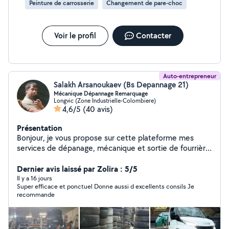
Peinture de carrosserie
Changement de pare-choc
Voir le profil
Contacter
Auto-entrepreneur
Salakh Arsanoukaev (Bs Depannage 21)
Mécanique Dépannage Remarquage
Longvic (Zone Industrielle-Colombiere)
4,6/5
(40 avis)
Présentation
Bonjour, je vous propose sur cette plateforme mes
services de dépanage, mécanique et sortie de fourrière
possible. N'hésitez pas à me joindre.
Dernier avis laissé par Zolira : 5/5
Il y a 16 jours
Super efficace et ponctuel Donne aussi d excellents consils Je
recommande