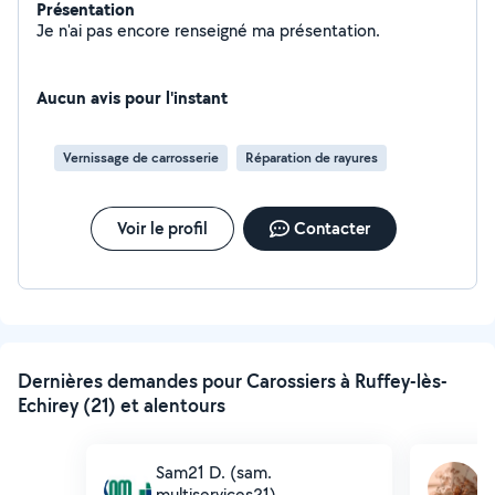
Présentation
Je n'ai pas encore renseigné ma présentation.
Aucun avis pour l'instant
Vernissage de carrosserie
Réparation de rayures
Voir le profil
Contacter
Dernières demandes pour Carossiers à Ruffey-lès-
Echirey (21) et alentours
Sam21 D. (sam.
D
multiservices21)