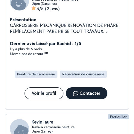
Dijon (Casernes)
3/5
(2 avis)
Présentation
CARROSSERIE MECANIQUE RENOVATION DE PHARE
REMPLACEMENT PARE PRISE TOUT TRAVAUX
MECANIQUE ET CARROSSERIE EXPERIENCE
PROFESSIONNELLE DEPUIS 1998
Dernier avis laissé par Rachid : 1/5
Il y a plus de 6 mois
Même pas de retour!!!!!
Peinture de carrosserie
Réparation de carrosserie
Voir le profil
Contacter
Particulier
Kevin laure
Travaux carrosserie peinture
Dijon (Larrey)