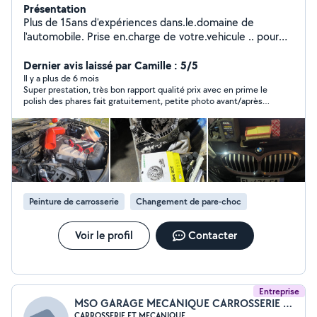
Présentation
Plus de 15ans d'expériences dans.le.domaine de
l'automobile. Prise en.charge de votre.vehicule .. pour
toutes prestations a bientot
Dernier avis laissé par Camille : 5/5
Il y a plus de 6 mois
Super prestation, très bon rapport qualité prix avec en prime le
polish des phares fait gratuitement, petite photo avant/après
de notre carrosserie très bien refaite, merci encore ! 🙏🏼 Je
recommande sans modération !!
Peinture de carrosserie
Changement de pare-choc
Voir le profil
Contacter
Entreprise
MSO GARAGE MECANIQUE CARROSSERIE ET SERVICES
CARROSSERIE ET MECANIQUE