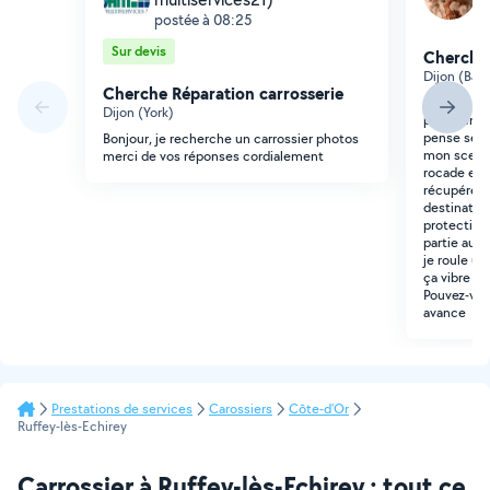
p
postée à 08:25
Sur devis
Cherche 
Dijon (Balz
Cherche Réparation carrosserie
Bonjour, J'a
Dijon (York)
partie en p
pense sert
Bonjour, je recherche un carrossier photos
mon scenic.
merci de vos réponses cordialement
rocade et l
récupéré) q
destination.
protection 
partie au m
je roule u
ça vibre et
Pouvez-vou
avance
Prestations de services
Carossiers
Côte-d'Or
Ruffey-lès-Echirey
Carrossier à Ruffey-lès-Echirey : tout ce