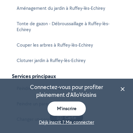
Aménagement du jardin à Ruffey-lès-Echirey
Tonte de gazon - Débroussaillage à Ruffey-lès-
Echirey
Couper les arbres à Ruffey-lès-Echirey
Cloturer jardin à Ruffey-lès-Echirey
Services principaux
Connectez-vous pour profiter
Peindre une carrosserie
pleinement d'AlloVoisins
Peindre un pare-choc
M'inscrire
Carte
Changer un pare-choc
Déjà inscrit ? Me connecter