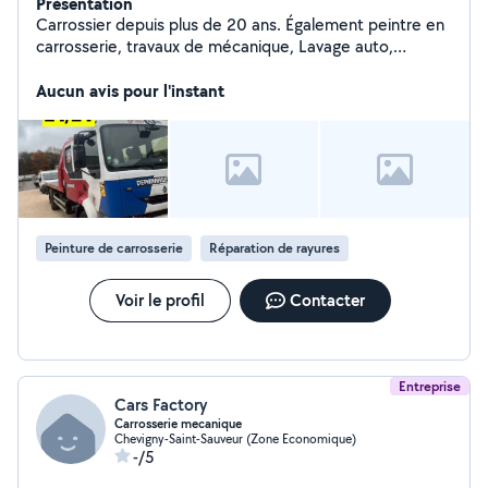
Présentation
Carrossier depuis plus de 20 ans. Également peintre en
carrosserie, travaux de mécanique, Lavage auto,
covering, valise diagnostic recherche de panne,
Remorquage.. N'hésiter pas dispo du lundi au samedi
Aucun avis pour l'instant
9h/20h
Peinture de carrosserie
Réparation de rayures
Voir le profil
Contacter
Entreprise
Cars Factory
Carrosserie mecanique
Chevigny-Saint-Sauveur (Zone Economique)
-/5