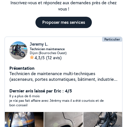
Inscrivez-vous et répondez aux demandes près de chez
vous !
Proposer mes services
Particulier
Jeremy L.
Technicien maintenance
Dijon (Bourroches Ouest)
4,3/5
(12 avis)
Présentation
Technicien de maintenance multi-techniques
(ascenseurs, portes automatiques, bâtiment, industrie)
depuis 13 ans. Je m'intéresse à pas mal de choses et j'ai
quelques passes temps. (Motos, véhicules collections,
Dernier avis laissé par Eric : 4/5
carrosserie etc...)
Il y a plus de 6 mois
je n'ai pas fait affaire avec Jérémy mais il a été courtois et de
bon conseil