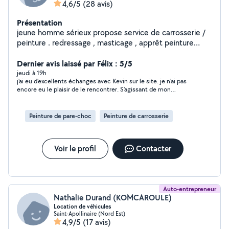
4,6/5
(28 avis)
Présentation
jeune homme sérieux propose service de carrosserie /
peinture . redressage , masticage , apprêt peinture
vernis etc . polissage complet véhicule ! rénovation de
phare peinture complète voiture /moto / scooter etc .
Dernier avis laissé par Félix : 5/5
PS : si je ne réponds pas a toute les demandes , c'est
jeudi à 19h
j'ai eu d'excellents échanges avec Kevin sur le site. je n'ai pas
que je ne peux plus répondre .. je ne prend pas
encore eu le plaisir de le rencontrer. S'agissant de mon
l'abonnement premium .
véhicule, il fait tout pour répondre à mes attentes .C'est un
très bon départ .Il est de bon conseils, a l'écoute comme
arrangeant, ceci est donc rassurant pour moi et mon projet.je
Peinture de pare-choc
Peinture de carrosserie
dois rencontrer Kevin fin septembre pour clôturer la prestation
et mon avis.
Voir le profil
Contacter
Auto-entrepreneur
Nathalie Durand (KOMCAROULE)
Location de véhicules
Saint-Apollinaire (Nord Est)
4,9/5
(17 avis)