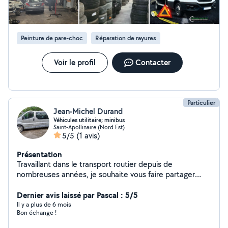
Peinture de pare-choc
Réparation de rayures
Voir le profil
Contacter
Particulier
Jean-Michel Durand
Véhicules utilitaire; minibus
Saint-Apollinaire (Nord Est)
5/5
(1 avis)
Présentation
Travaillant dans le transport routier depuis de
nombreuses années, je souhaite vous faire partager
mes expériences et mes acquis en vous proposant la
location de mes neufs véhicules allant de la simple
Dernier avis laissé par Pascal : 5/5
voiture ainsi que l'utilitaire et le minibus. Mes objectifs
Il y a plus de 6 mois
Bon échange !
sont que vous puissiez être véhiculé en toute sécurité
et profiter ainsi pleinement de votre voyage . De plus,