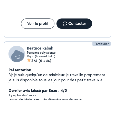
Voir le profil
Contacter
Particulier
Beatrice Rabah
Personne polyvalente
Dijon (Edouard Belin)
3/5
(6 avis)
Présentation
Bjr je suis quelqu'un de minicieux je travaille proprement
je suis disponible tous les jour pour des petit travaux à
votre domicile je suis polyvalentje suis de fontaine
douche je peux le déplacer je touche a tous et aussi je
Dernier avis laissé par Enzo : 4/5
adapte a tous
Il y a plus de 6 mois
Le mari de Béatrice est très dévoué a vous dépanner