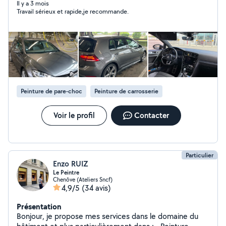
un service sérieux, soigné et constant, pour une
Il y a 3 mois
Travail sérieux et rapide,je recommande.
tranquillité totale adapté aux besoins des propriétaires
et des professionnels. Le soin apporté aux détails sur
les ménages fait toute la différence, je ne vise pas la
qualité, je la garantis. Disponible sur Dijon et ses
alentours.
Peinture de pare-choc
Peinture de carrosserie
Voir le profil
Contacter
Particulier
Enzo RUIZ
Le Peintre
Chenôve (Ateliers Sncf)
4,9/5
(34 avis)
Présentation
Bonjour, je propose mes services dans le domaine du