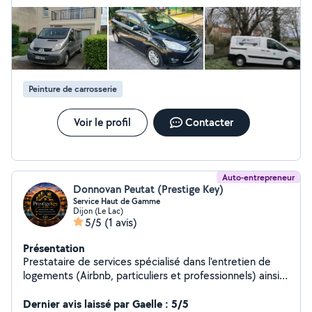
nous souhaitons vous apporter le meilleur rapport
qualité prix dans ce domaine
Peinture de carrosserie
Voir le profil
Contacter
Auto-entrepreneur
Donnovan Peutat (Prestige Key)
Service Haut de Gamme
Dijon (Le Lac)
5/5
(1 avis)
Présentation
Prestataire de services spécialisé dans l'entretien de
logements (Airbnb, particuliers et professionnels) ainsi
que dans l'accompagnement aux transactions et à la
mise en location de biens en longue durée. Je propose
Dernier avis laissé par Gaelle : 5/5