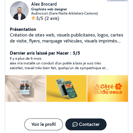
Alex Brocard
Graphiste web designer
Audincourt (Gare-Naille-Arbletiers-Cantons)
5/5
(2 avis)
Présentation
Création de sites web, visuels publicitaires, logos, cartes
de visite, flyers, marquage véhicules, visuels imprimés
sur t-shirts et polo.
Dernier avis laissé par Nacer : 5/5
Il y a plus de 6 mois
alex m'a installé un conduit d'un poêle à bois je suis très
satisfait, travail très bien fait, quelqu'un de sympathique et
ponctuel et très professionnel, je recommande fortement .
Voir le profil
Contacter