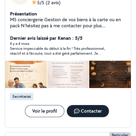
5/5
(2 avis)
Présentation
MS conciergerie Gestion de vos biens à la carte ou en
pack N'hésitez pas à me contacter pour plus
d'information Secteur 25/90 MS Communication Aide
administrative & numérique à domicile Vous êtes
Dernier avis laissé par Kenan : 5/5
débordé(e) par vos démarches administratives ou
Il y a 4 mois
Service impeccable du début à la fin ! Très professionnel,
perdu(e) avec internet ? Je vous accompagne
réactif et à l’écoute, tout a été géré parfaitement. Je
simplement dans toutes vos démarches du quotidien :
recommande vivement cette conciergerie, vous pouvez faire
Papiers administratifs (CAF, impôts, retraite) Aide
confiance les yeux fermés.
informatique et internet Organisation de vos documents
Service local, humain et à l'écoute Secteur Montbéliard /
Belfort Premier contact gratuit et sans engagement
Secrétariat
Voir le profil
Contacter
Particulier