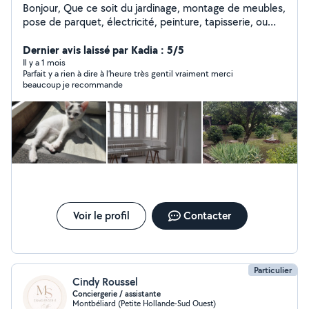
Bonjour, Que ce soit du jardinage, montage de meubles,
pose de parquet, électricité, peinture, tapisserie, ou
autres, n'hésitez pas à me demander ! Je suis en train
en même temps de rénover ma maison niveau placo et
Dernier avis laissé par Kadia : 5/5
électricité, tout comme peinture et papiers peints !
Il y a 1 mois
Parfait y a rien à dire à l’heure très gentil vraiment merci
beaucoup je recommande
Voir le profil
Contacter
Particulier
Cindy Roussel
Conciergerie / assistante
Montbéliard (Petite Hollande-Sud Ouest)