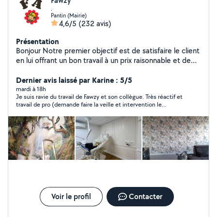
Fawzy
.
Pantin (Mairie)
4,6/5
(232 avis)
Présentation
Bonjour Notre premier objectif est de satisfaire le client
en lui offrant un bon travail à un prix raisonnable et de
bonne qualité et de gagner sa confiance afin de
conquérir un nouveau client. Nous sommes à votre
Dernier avis laissé par Karine : 5/5
service à tout moment. N'hésitez pas à nous contacter.
mardi à 18h
Je suis ravie du travail de Fawzy et son collègue. Très réactif et
Nous attendons votre appel, merci beaucoup Nous
travail de pro (demande faire la veille et intervention le
travaillons dans disponible 7j/7, je me déplace sur Paris
lendemain!). ils ont aussi accepté de faire des trois et
et alentours. cordialement À votre service. 24/24 7j/7 -
positionner un grand miroir. Fawzy a a choisir que le client soit
peinture intérieure murs / plafonds -toile de verre, -
satisfait. Un grand merci
décoller et coller -des papiers peint. -pose le sol,
parquet, lino, Installation de meubles pose de cuisine -
carrelage, -électricité -plombier
Voir le profil
Contacter