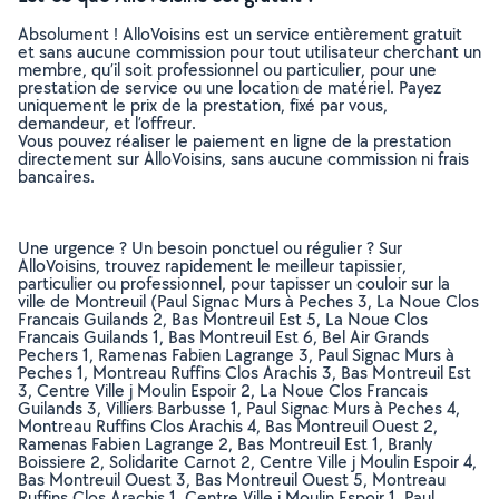
Absolument ! AlloVoisins est un service entièrement gratuit
et sans aucune commission pour tout utilisateur cherchant un
membre, qu’il soit professionnel ou particulier, pour une
prestation de service ou une location de matériel. Payez
uniquement le prix de la prestation, fixé par vous,
demandeur, et l’offreur.
Vous pouvez réaliser le paiement en ligne de la prestation
directement sur AlloVoisins, sans aucune commission ni frais
bancaires.
Une urgence ? Un besoin ponctuel ou régulier ? Sur
AlloVoisins, trouvez rapidement le meilleur tapissier,
particulier ou professionnel, pour tapisser un couloir sur la
ville de Montreuil (Paul Signac Murs à Peches 3, La Noue Clos
Francais Guilands 2, Bas Montreuil Est 5, La Noue Clos
Francais Guilands 1, Bas Montreuil Est 6, Bel Air Grands
Pechers 1, Ramenas Fabien Lagrange 3, Paul Signac Murs à
Peches 1, Montreau Ruffins Clos Arachis 3, Bas Montreuil Est
3, Centre Ville j Moulin Espoir 2, La Noue Clos Francais
Guilands 3, Villiers Barbusse 1, Paul Signac Murs à Peches 4,
Montreau Ruffins Clos Arachis 4, Bas Montreuil Ouest 2,
Ramenas Fabien Lagrange 2, Bas Montreuil Est 1, Branly
Boissiere 2, Solidarite Carnot 2, Centre Ville j Moulin Espoir 4,
Bas Montreuil Ouest 3, Bas Montreuil Ouest 5, Montreau
Ruffins Clos Arachis 1, Centre Ville j Moulin Espoir 1, Paul