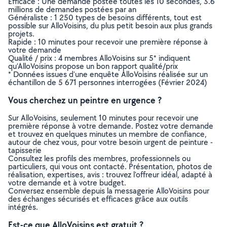
Efficace : Une demande postée toutes les 10 secondes, 3.6
millions de demandes postées par an
Généraliste : 1 250 types de besoins différents, tout est
possible sur AlloVoisins, du plus petit besoin aux plus grands
projets.
Rapide : 10 minutes pour recevoir une première réponse à
votre demande
Qualité / prix : 4 membres AlloVoisins sur 5* indiquent
qu’AlloVoisins propose un bon rapport qualité/prix
* Données issues d’une enquête AlloVoisins réalisée sur un
échantillon de 5 671 personnes interrogées (Février 2024)
Vous cherchez un peintre en urgence ?
Sur AlloVoisins, seulement 10 minutes pour recevoir une
première réponse à votre demande. Postez votre demande
et trouvez en quelques minutes un membre de confiance,
autour de chez vous, pour votre besoin urgent de peinture -
tapisserie
Consultez les profils des membres, professionnels ou
particuliers, qui vous ont contacté. Présentation, photos de
réalisation, expertises, avis : trouvez l'offreur idéal, adapté à
votre demande et à votre budget.
Conversez ensemble depuis la messagerie AlloVoisins pour
des échanges sécurisés et efficaces grâce aux outils
intégrés.
Est-ce que AlloVoisins est gratuit ?