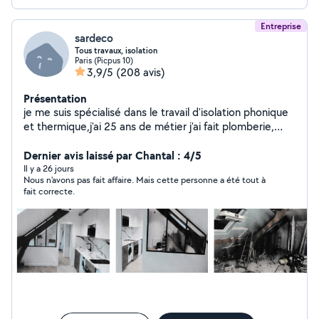
Entreprise
sardeco
Tous travaux, isolation
Paris (Picpus 10)
3,9/5
(208 avis)
Présentation
je me suis spécialisé dans le travail d'isolation phonique
et thermique,j'ai 25 ans de métier j'ai fait plomberie,
électricité, carrelage création de cuisine, de salle de
bain,peinture et faux plafonds je fais tout travaux
Dernier avis laissé par Chantal : 4/5
d'intérieur et ravalement mes travaux sont couvert par
Il y a 26 jours
Nous n'avons pas fait affaire. Mais cette personne a été tout à
une garantie décennale
fait correcte.