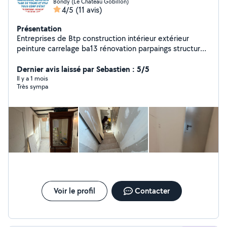
Bondy (Le Chateau Gobillon)
4/5
(11 avis)
Présentation
Entreprises de Btp construction intérieur extérieur
peinture carrelage ba13 rénovation parpaings structure
métallique et bureau d étude tous corps d'État
Disponible
Dernier avis laissé par Sebastien : 5/5
Il y a 1 mois
Très sympa
Voir le profil
Contacter