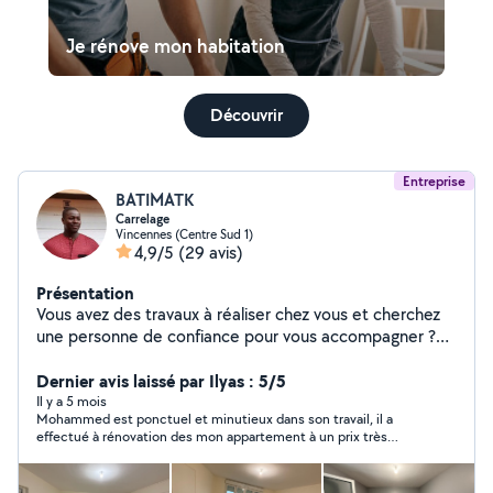
Je rénove mon habitation
Découvrir
Entreprise
BATIMATK
Carrelage
Vincennes (Centre Sud 1)
4,9/5
(29 avis)
Présentation
Vous avez des travaux à réaliser chez vous et cherchez
une personne de confiance pour vous accompagner ?
Je suis bricoleur expérimenté, disponible pour divers
travaux à domicile, petits ou grands, avec un travail
Dernier avis laissé par Ilyas : 5/5
soigné et des finitions impeccables.
Il y a 5 mois
Mohammed est ponctuel et minutieux dans son travail, il a
effectué à rénovation des mon appartement à un prix très
intéressant je recommande vivement