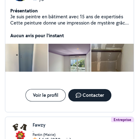
Présentation
Je suis peintre en bâtiment avec 15 ans de expertisés
Cette peinture donne une impression de mystère grâce
au sourire discret du personnage et aux couleurs
douces du paysage.
Aucun avis pour l'instant
Voir le profil
Contacter
Entreprise
Fawzy
.
Pantin (Mairie)