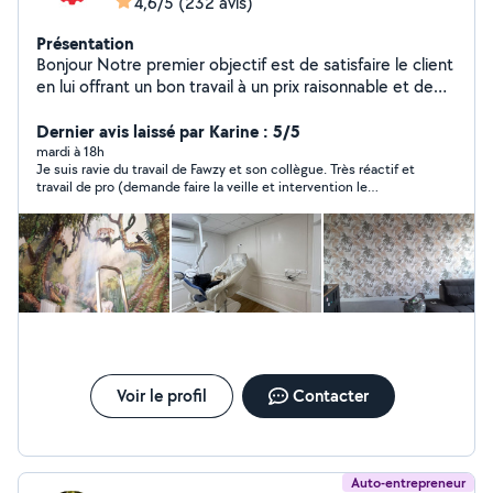
4,6/5
(232 avis)
Présentation
Bonjour Notre premier objectif est de satisfaire le client
en lui offrant un bon travail à un prix raisonnable et de
bonne qualité et de gagner sa confiance afin de
conquérir un nouveau client. Nous sommes à votre
Dernier avis laissé par Karine : 5/5
service à tout moment. N'hésitez pas à nous contacter.
mardi à 18h
Je suis ravie du travail de Fawzy et son collègue. Très réactif et
Nous attendons votre appel, merci beaucoup Nous
travail de pro (demande faire la veille et intervention le
travaillons dans disponible 7j/7, je me déplace sur Paris
lendemain!). ils ont aussi accepté de faire des trois et
et alentours. cordialement À votre service. 24/24 7j/7 -
positionner un grand miroir. Fawzy a a choisir que le client soit
peinture intérieure murs / plafonds -toile de verre, -
satisfait. Un grand merci
décoller et coller -des papiers peint. -pose le sol,
parquet, lino, Installation de meubles pose de cuisine -
carrelage, -électricité -plombier
Voir le profil
Contacter
Auto-entrepreneur