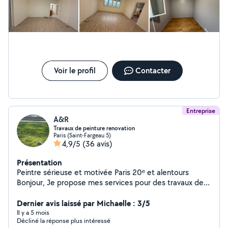
Voir le profil
Contacter
Entreprise
A&R
Travaux de peinture renovation
Paris (Saint-Fargeau 5)
4,9/5
(36 avis)
Présentation
Peintre sérieuse et motivée Paris 20ᵉ et alentours
Bonjour, Je propose mes services pour des travaux de
peinture intérieur et extérieur : Murs, plafonds, portes,
boiseries Rafraîchissement et rénovation Enduit,
Dernier avis laissé par Michaelle : 3/5
préparation des surfaces Travail propre, soigné et
Il y a 5 mois
Décliné la réponse plus intéressé
rapide Petits et grands chantiers Disponible tous les