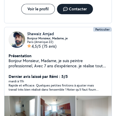
Voir le profil
Contacter
Particulier
Shawaiz Amjad
Bonjour Monsieur, Madame, je
Paris (Amerique 22)
4,5/5
(75 avis)
Présentation
Bonjour Monsieur, Madame, je suis peintre
professionnel, Avec 7 ans d'expérience. je réalise tout
type de travaux de peinture intérieure, Enduit, ponçage,
pose de papier peint, pose tvile de verre, pose de
Dernier avis laissé par Rémi : 5/5
plinthes, pose de parquet et finitions soignées. je suis
mardi à 11h
Rapide et efficace. Quelques petites finitions à ajuster mais
sériéux et ponctuel,
travail très bien réalisé dans l’ensemble ! Noter qu’il faut fournir
escabeau et matériel de peinture (hors pinceaux).