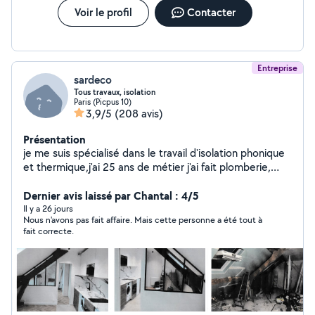
Voir le profil
Contacter
Entreprise
sardeco
Tous travaux, isolation
Paris (Picpus 10)
3,9/5
(208 avis)
Présentation
je me suis spécialisé dans le travail d'isolation phonique
et thermique,j'ai 25 ans de métier j'ai fait plomberie,
électricité, carrelage création de cuisine, de salle de
bain,peinture et faux plafonds je fais tout travaux
Dernier avis laissé par Chantal : 4/5
d'intérieur et ravalement mes travaux sont couvert par
Il y a 26 jours
Nous n'avons pas fait affaire. Mais cette personne a été tout à
une garantie décennale
fait correcte.