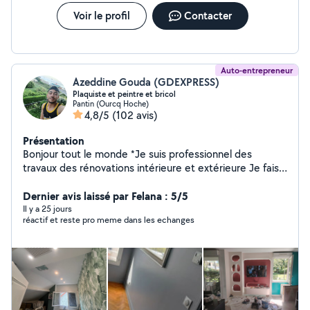
Voir le profil
Contacter
Auto-entrepreneur
Azeddine Gouda (GDEXPRESS)
Plaquiste et peintre et bricol
Pantin (Ourcq Hoche)
4,8/5
(102 avis)
Présentation
Bonjour tout le monde *Je suis professionnel des
travaux des rénovations intérieure et extérieure Je fais
décorations Placoplatre peinture *Pose de carrelage
parquet lino papier peint... *Rénovation salle de bain
Dernier avis laissé par Felana : 5/5
*Isolation extérieure *tous travaux de maçonnerie
Il y a 25 jours
réactif et reste pro meme dans les echanges
(dalle,parpaing,....) *Travail propre et professionnel
matriel équipe Ne hésitez pas à me contacter Merci a
vous bon journée