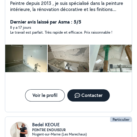
Peintre depuis 2013 , je suis spécialisé dans la peinture
intérieure, la rénovation décorative et les finitions
soignées. Passionné et sérieux, j'interviens pour :
Peinture murs et plafonds Rafraîchissement complet
Dernier avis laissé par Asma : 5/5
d'appartements ou maisons Pose d'enduits décoratifs
Il y a 17 jours
Le travail est parfait. Très rapide et efficace. Prix raisonnable !
Petites réparations avant peinture Conseils sur les
couleurs et les matériaux Travaux soignés, propres et
durables Pose de papier peint classique et
panoramique. »« Spécialiste en pose de papier peint et
décoration murale. » Pose soignée de papier peint pour
tous types de murs. »
Voir le profil
Contacter
Particulier
Bedel KEOUE
PEINTRE ENDUISEUR
Nogent-sur-Marne (Les Marechaux)