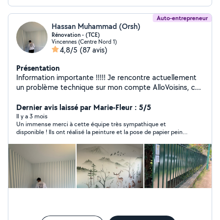
Auto-entrepreneur
Hassan Muhammad (Orsh)
Rénovation - (TCE)
Vincennes (Centre Nord 1)
4,8/5
(87 avis)
Présentation
Information importante !!!!! Je rencontre actuellement
un problème technique sur mon compte AlloVoisins, ce
qui m'empêche de répondre à certaines demandes. Si
votre demande est urgente, vous pouvez cliquer
Dernier avis laissé par Marie-Fleur : 5/5
directement sur le bouton « Appeler » de mon profil afin
Il y a 3 mois
Un immense merci à cette équipe très sympathique et
de me joindre rapidement. Merci de votre
disponible ! Ils ont réalisé la peinture et la pose de papier peint
compréhension et à très bientôt. Hassan
dans deux chambres avec un grand professionnalisme et des
conseils avisés. Le travail est minutieux et le chantier a été
rendu très propre. Je les recommande les yeux fermés pour
leur sérieux et leur sympathie.