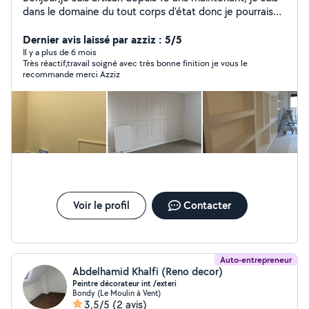
dans le domaine du tout corps d'état donc je pourrais
réaliser quasiment tout ce que vous souhaitez et je suis
disponible assez rapidement au prix très abordable.
Dernier avis laissé par azziz : 5/5
Il y a plus de 6 mois
Très réactif,travail soigné avec très bonne finition je vous le
recommande merci Azziz
Voir le profil
Contacter
Auto-entrepreneur
Abdelhamid Khalfi (Reno decor)
Peintre décorateur int /exteri
Bondy (Le Moulin à Vent)
3,5/5
(2 avis)