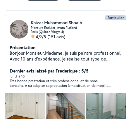
Particulier
Khizar Muhammad Shoaib
Pienture Enduiet, murs,Plafond
Paris (Quinze Vingts 4)
4,9/5
(151 avis)
Présentation
Bonjour Monsieur,Madame, je suis peintre professionnel,
Avec 10 ans d'expérience. je réalise tout type de
travaux de peinture intérieure , Enduit, ponçage, pose
de papier peint, pose tvile de verre, pose de plinthes,
Dernier avis laissé par Frederique : 5/5
pose de parquet et finitions soignées. je suis sériéux et
lundi à 16h
Très bonne prestation et très professionnel et de bons
ponctuel, Travail professionnel, réponse rapide, respect
conseils. A su adapter sa prestation à ma situation de mobilité
des clients, prix raissonnable.
réduite.