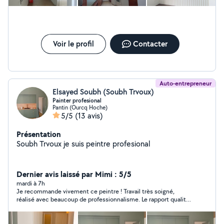
Voir le profil
Contacter
Auto-entrepreneur
Elsayed Soubh (Soubh Trvoux)
Painter profesional
Pantin (Ourcq Hoche)
5/5
(13 avis)
Présentation
Soubh Trvoux je suis peintre profesional
Dernier avis laissé par Mimi : 5/5
mardi à 7h
Je recommande vivement ce peintre ! Travail très soigné,
réalisé avec beaucoup de professionnalisme. Le rapport qualité-
prix est excellent, avec des tarifs très raisonnables. Je suis
vraiment très satisfait du résultat. Je lui ai même laissé les clés
de chez moi pendant trois jours pour qu’il travaille en toute