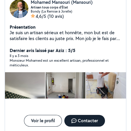
Mohamed Mansouri (Mansouri)
Artisan tous corps d'État
Bondy (La Remise à Jorelle)
4,6/5
(10 avis)
Présentation
Je suis un artisan sérieux et honnête, mon but est de
satisfaire les clients au juste prix. Mon job je le fais par
expérience avec plus de 40 années d'expérience. J'ai
dirigé des chantiers de toutes tailles, et aujourd'hui je
Dernier avis laissé par Aziz : 5/5
me concentre sur les travaux de rénovation d'intérieur,
Il y a 3 mois
Monsieur Mohamed est un excellent artisan, professionnel et
même si je peux toucher à tout (rénovation extérieure,
méticuleux.
plomberie, électricité, chauffage, peinture, façade,
pose d'enseigne commerciale, extension de maison ,
décoration d'intérieur, paysagiste etc). Mon équipe et
moi pouvons prendre en charge tous types de chantiers
dans ces domaines à Bondy et dans les alentours en île
de France. Au plaisir de vous rencontrer pour lancer
votre projet et nous mettre à votre service.
Voir le profil
Contacter