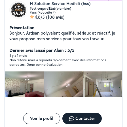
H-Solution-Service Hedhili (hss)
Tout corps d'État(plombier)
Paris (Roquette 4)
4,8/5
(108 avis)
Présentation
Bonjour, Artisan polyvalent qualifié, sérieux et réactif, je
vous propose mes services pour tous vos travaux
d'installation, rénovation, dépannage et urgences, avec
un haut niveau de qualité et de finition. Plomberie &
Dernier avis laissé par Alain : 5/5
installation sanitaire Installation, remplacement et
Il y a 1 mois
Non retenu mais a répondu rapidement avec des informations
dépannage de WC, éviers, lavabos, robinetterie, parois
correctes. Donc bonne évaluation
et receveurs de douche. Intervention rapide en cas de
fuite ou panne urgente. Installation électrique &
dépannage Petits travaux électriques, installations,
réparations, pannes et mises en sécurité. Maçonnerie,
carrelage & sols Petits travaux de maçonnerie, pose de
carrelage, lino, parquet et revêtements de sol.
Rénovation & aménagement intérieur Peinture, papier
peint, isolation, montage de meubles, bricolage sur
mesure, pose de climatisation. Urgences & dépannages
rapides Disponible pour les interventions urgentes selon
Voir le profil
Contacter
disponibilité, avec réactivité et efficacité.