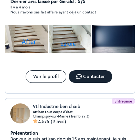
juste confiance une fois et j'espère que vous me
Dernier avis laissé par Gerald : 5/5
rappellerez, Croyez-moi, je vous ferai un travail très bon
Il y a 4 mois
Nous n’avons pas fait affaire ayant déjà un contact
et propre merci beaucoup
Voir le profil
Contacter
Entreprise
Vtl Industrie ben chaib
Artisan tout corps d'état
Champigny-sur-Marne (Tremblay 3)
4,5/5
(2 avis)
Présentation
Bonjour,je suis artisan depuis 15 ans maintenant, je suis