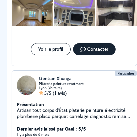
Voir le profil
Contacter
Particulier
Gentian Xhunga
Plâtrerie peinture revetment
Lyon (Voltaire)
5/5
(1 avis)
Présentation
Artisan tout corps d'État platerie peinture électricité
plomberie placo parquet carrelage diagnostic remise
en état de l'appartement ou locaux commerciaux pose
de cuisine décoration intérieur isolation des combles
Dernier avis laissé par Gael : 5/5
maçonnerie construction de mezzanine
Il y a plus de 6 mois