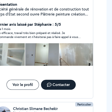
ésentation
ciété générale de rénovation et de construction tout
 d'État second ouvre Plâtrerie peinture création
 cloisons et faux plafond doublage de mur et
olation décoration intérieur pose de porte pose de
rnier avis laissé par Stéphanie : 5/5
rquet pose de cuisine construction de mezzanine sur
 a 1 mois
s efficace, travail très bien préparé et réalisé. Je
sure en acier construction des escaliers sur mesure
ommande vivement et n’hésiterai pas à faire appel à vous
 acier et bois construction de verrière sur mesure en
r d’autres travaux
er réalisation de électricité réalisation de plomberie
vêtement de sol et mur carrelage création de salle
 bain pose dalle pvc pose de parquet décoration
érieure plan en 3D nettoyage fin chantier travail
igné équipé professionnel avec outils professionnel
Voir le profil
Contacter
Particulier
Christian Slimane Bechekir