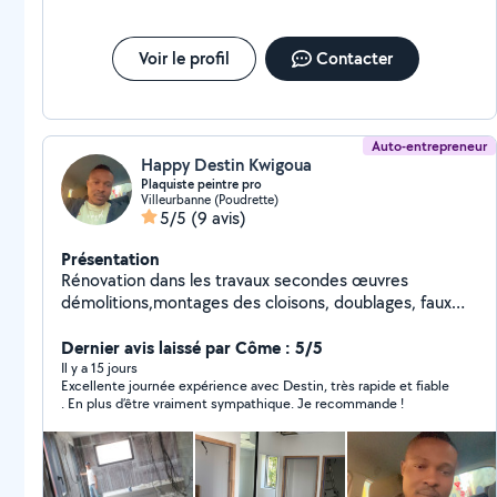
Voir le profil
Contacter
Auto-entrepreneur
Happy Destin Kwigoua
Plaquiste peintre pro
Villeurbanne (Poudrette)
5/5
(9 avis)
Présentation
Rénovation dans les travaux secondes œuvres
démolitions,montages des cloisons, doublages, faux
plafonds en placo et isolation. Peintre : Peinture
,revêtement de sol , pose papier peint , ratissage,
Dernier avis laissé par Côme : 5/5
bandes à joints , ponçage, rebouche et pose du
Il y a 15 jours
Excellente journée expérience avec Destin, très rapide et fiable
parquet brute et flottante Service de qualité et
. En plus d’être vraiment sympathique. Je recommande !
professionnelle