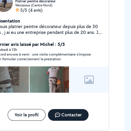
Platrier peintre décorateur
Vénissieux (Centre-Nord)
5/5
(4 avis)
ésentation
suis platrier peintre décorateur depuis plus de 30
 , j ai eu une entreprise pendant plus de 20 ans. Je
availle en collaboration avec ma compagne couturière
c une certification de décoratrice d intérieur . J
rnier avis laissé par Michel : 5/5
erviens chez les particuliers et professionnels. Je
dredi à 13h
ord encore à venir : une visite complémentaire s'impose
lise des travaux de peinture, plâtrerie, pose de
r formuler correctement la prestation.
ndes à joints, pose de plâques de placo, pose de
rrelage, de faïence...dans toutes les pièces de votre
 ou appartement. Je peux aussi intervenir pour
 petit bricolage. N hésitez pas à me contacter pour
s petits projets comme les grands, nous en
scuterons ensemble pour que chacun y trouve son
nheur.
Voir le profil
Contacter