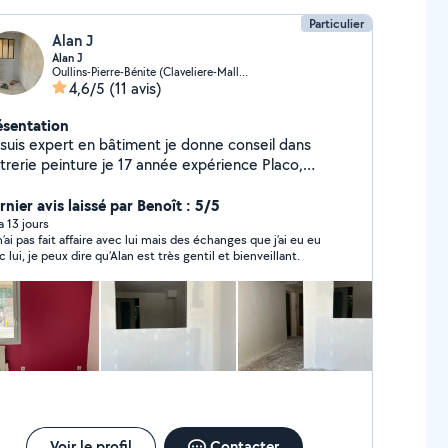
Particulier
Alan J
Alan J
Oullins-Pierre-Bénite (Claveliere-Malletiere)
4,6/5
(11 avis)
ésentation
 suis expert en bâtiment je donne conseil dans
âtrerie peinture je 17 année expérience Placo,
inture, bouche le trou pose le étoile de verre pose
pier peintre plafond démontable démolition plafond
nier avis laissé par Benoît : 5/5
aco décoration ratissage (enduit en mur)ponçage
 a 13 jours
n’ai pas fait affaire avec lui mais des échanges que j’ai eu eu
lation devis sur place gratuitement.
c lui, je peux dire qu’Alan est très gentil et bienveillant.
Voir le profil
Contacter