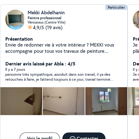
Particulier
Mekki Abdelhanin
Peintre professionnel
Vénissieux (Centre-Ville)
4,9/5
(19 avis)
Présentation
Pr
Envie de redonner vie à votre intérieur ? MEKKI vous
Je
accompagne pour tous vos travaux de peinture
pl
intérieure avec un travail soigné, des finitions de qualité
pe
et le respect des délais. Nos prestations : Peinture
Dernier avis laissé par Abla : 4/5
pa
Der
murs et plafonds Peinture portes et boiseries
pl
Il y a 7 jours
Il y
personne très sympathique, assiduit dans son travail, il ya des
Je 
Préparation des surfaces (rebouchage, ponçage)
iso
retouches à faire, je l'attend toujours à ce jour, travail terminé
ave
Rénovation d'appartements et de maisons Conseils sur
le mercredi 29 juillet, nous sommes le 03 août, je n'ai pas
le choix des couleurs et des finitions Devis gratuit
encore vu son retour, j'attend.
Intervention à Lyon et alentours
Voir le profil
Contacter