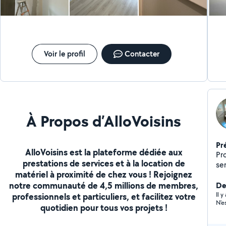
ou motor
remp
Moto
pour 
(habi
gra
Voir le profil
Contacter
c'est ma 
ale
À Propos d’AlloVoisins
Pr
AlloVoisins est la plateforme dédiée aux
Pr
prestations de services et à la location de
se
matériel à proximité de chez vous ! Rejoignez
d'
notre communauté de 4,5 millions de membres,
to
Der
selon vo
Il y
professionnels et particuliers, et facilitez votre
N'e
pe
quotidien pour tous vos projets !
ch
ad