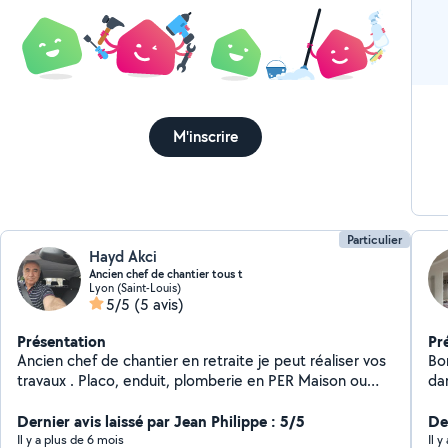
imp
clients. **Contactez
pro
M'inscrire
Particulier
Hayd Akci
Ancien chef de chantier tous t
Lyon (Saint-Louis)
5/5
(5 avis)
Présentation
Pr
Ancien chef de chantier en retraite je peut réaliser vos
Bo
travaux . Placo, enduit, plomberie en PER Maison ou
dans 
appartement complet ou partiellement, peinture,
Pla
carrelage, parquet, tout type de menuiserie, tout type
Dernier avis laissé par Jean Philippe : 5/5
pe
Der
de maçonnerie, pose tout type cuisine équipée ou
démolition, p
Il y a plus de 6 mois
Il y