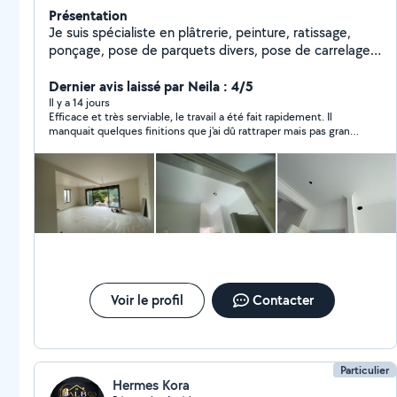
Présentation
Je suis spécialiste en plâtrerie, peinture, ratissage,
ponçage, pose de parquets divers, pose de carrelage,
installation de faux plafonds et aménagement de
cuisines. Fort de 10 ans d'expérience dans ce domaine,
Dernier avis laissé par Neila : 4/5
je garantis un travail de qualité.
Il y a 14 jours
Efficace et très serviable, le travail a été fait rapidement. Il
manquait quelques finitions que j'ai dû rattraper mais pas grand
chose. je recommande !
Voir le profil
Contacter
Particulier
Hermes Kora