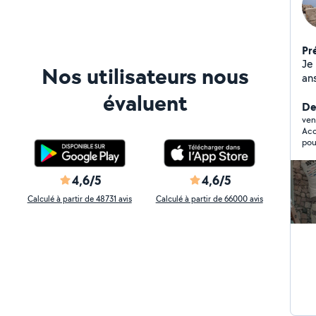
Pr
Je 
Nos utilisateurs nous
ans
tr
évaluent
ave
De
int
ven
Acc
réa
pou
ba
ca
maison
4,6/5
4,6/5
du
Calculé à partir de 48731 avis
Calculé à partir de 66000 avis
vo
di
bo