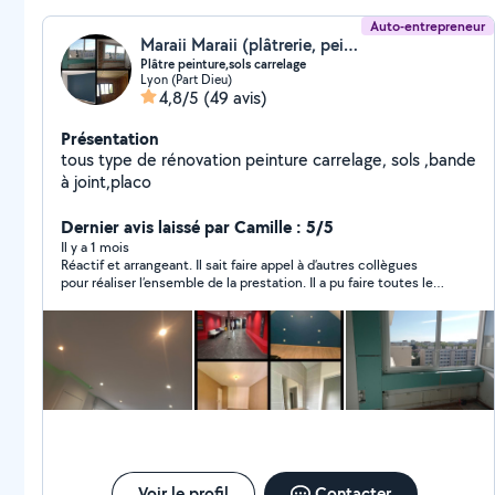
Auto-entrepreneur
Maraii Maraii (plâtrerie, peinture, revêtement sols.murs)
Plâtre peinture,sols carrelage
Lyon (Part Dieu)
4,8/5
(49 avis)
Présentation
tous type de rénovation peinture carrelage, sols ,bande
à joint,placo
Dernier avis laissé par Camille : 5/5
Il y a 1 mois
Réactif et arrangeant. Il sait faire appel à d’autres collègues
pour réaliser l’ensemble de la prestation. Il a pu faire toutes les
cloisons avec raccordement électrique et fait appel à
quelqu’un pour des meubles et portes sur mesure. La verrière a
été faite et installé par une autre entreprise. Merci !
Voir le profil
Contacter