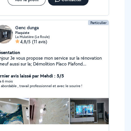
Particulier
Genc dunga
Plaquiste
La Mulatière (Le Roule)
4,8/5
(11 avis)
ésentation
njour Je vous propose mon service sur la rénovation
euf aussi sur la; Démolition Placo Plafond
démontable Pharmacel etc Travail propre et rapide.
rnier avis laissé par Mehdi : 5/5
 a 6 mois
x abordable , travail professionnel et avec le sourire !