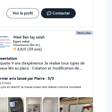
Voir le profil
Contacter
Particulier
Wael Ben haj salah
Expert métal
Villeurbanne (Bel-Air)
4,8/5
(39 avis)
ésentation
d'expérience Je réalise tous types de
x liés au placo : Création et modification de
n thermique et phonique Montage de
nds Pose de bandes, enduits et finitions
nier avis laissé par Pierre : 5/5
vation complète ou partielle Conseils techniques
 a 5 mois
s pro et réactif, le travail a bien été réalisé comme souhaité
 optimiser votre espace Grâce à une longue
érience sur chantiers, je maîtrise aussi bien la petite
ovation que les projets plus exigeants. Technicien
ts roulants & rideaux métalliques 4 ans d'expertise
nterviens sur tous les modèles, qu'ils soient manuels