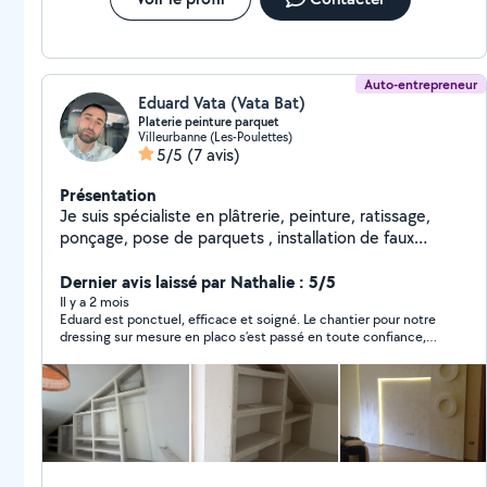
Auto-entrepreneur
Eduard Vata (Vata Bat)
Platerie peinture parquet
Villeurbanne (Les-Poulettes)
5/5
(7 avis)
Présentation
Je suis spécialiste en plâtrerie, peinture, ratissage,
ponçage, pose de parquets , installation de faux
plafonds Fort de 14 ans d'expérience dans ce domaine,
je garantis un travail de qualité Répond aux demandes
Dernier avis laissé par Nathalie : 5/5
de
Il y a 2 mois
Eduard est ponctuel, efficace et soigné. Le chantier pour notre
dressing sur mesure en placo s’est passé en toute confiance,
nous le recommandons fortement !