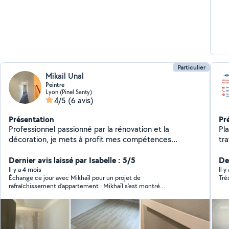
Particulier
Mikail Unal
Peintre
Lyon (Pinel Santy)
4/5
(6 avis)
Présentation
Pr
Professionnel passionné par la rénovation et la
Plaquiste 9 ans 
décoration, je mets à profit mes compétences
travau
techniques et mon sens du détail pour transformer et
cloisons Isolatio
embellir les espaces intérieurs et extérieurs.
Dernier avis laissé par Isabelle : 5/5
faux-plafo
Der
Réno
Il y a 4 mois
Il y
Échange ce jour avec Mikhaïl pour un projet de
Trè
pour
rafraîchissement d’appartement : Mikhaïl s’est montré
exp
disponible et sympathique, à voir si mon projet se finalise!
rén
vole
J'i