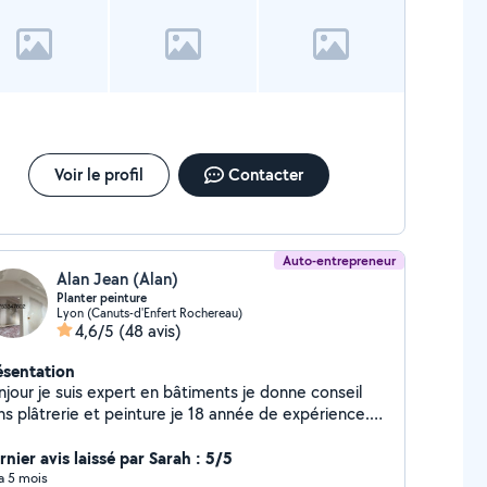
ortance aux finitions et à la satisfaction de mes
-moi pour plus d'informations et
fitez d'un devis gratuit.**
Voir le profil
Contacter
Auto-entrepreneur
Alan Jean (Alan)
Planter peinture
Lyon (Canuts-d'Enfert Rochereau)
4,6/5
(48 avis)
ésentation
njour je suis expert en bâtiments je donne conseil
plâtrerie et peinture je 18 année de expérience.
co . peinture,pose le étoile de verre ,pose papier
intre , bouche le trou, plafond démontable,
nier avis laissé par Sarah : 5/5
ause parket flottante ,faux plafonds Placo
 a 5 mois