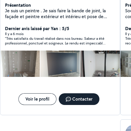
Présentation
Pr
Je suis un peintre . Je sais faire la bande de joint, la
So
façade et peintre extérieur et intérieu et pose de
corps
parquet PVC
de
Dernier avis laissé par Yan : 5/5
is
De
pa
Il y a 6 mois
Il y
"Très satisfaits du travail réalisé dans nos bureau. Sabeur a été
Trè
me
professionnel, ponctuel et soigneux. Le rendu est impeccable
rec
en
et il a laissé les lieux propres. Nous le recommandons sans
pou
aci
hésiter sur Allovoisins !"
re
de
int
so
Voir le profil
Contacter