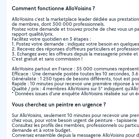
Comment fonctionne AlloVoisins ?
AlloVoisins c’est la marketplace leader dédiée aux prestatio
de membres, dont 300 000 professionnels.
Postez votre demande et trouvez proche de chez vous un parti
rapport qualité/prix.
Facilitez votre quotidien en 3 étapes :
1. Postez votre demande : indiquez votre besoin en quelque
2. Recevez des réponses d’offreurs particuliers et professio
3. Echangez avec les offreurs depuis la messagerie privée et 
C’est gratuit et sans commission !
AlloVoisins partout en France : 35 000 communes représentées 
Efficace : Une demande postée toutes les 10 secondes, 3.6
Généraliste : 1 250 types de besoins différents, tout est poss
Rapide : 10 minutes pour recevoir une première réponse à 
Qualité / prix : 4 membres AlloVoisins sur 5* indiquent qu’All
* Données issues d’une enquête AlloVoisins réalisée sur un é
Vous cherchez un peintre en urgence ?
Sur AlloVoisins, seulement 10 minutes pour recevoir une p
chez vous, pour votre besoin urgent de peinture - tapisserie
Consultez les profils des membres, professionnels ou particuli
demande et à votre budget.
Conversez ensemble depuis la messagerie AlloVoisins pour de