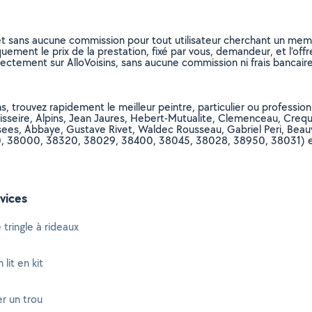
et sans aucune commission pour tout utilisateur cherchant un membre
uement le prix de la prestation, fixé par vous, demandeur, et l’offr
rectement sur AlloVoisins, sans aucune commission ni frais bancaire
, trouvez rapidement le meilleur peintre, particulier ou professionn
eisseire, Alpins, Jean Jaures, Hebert-Mutualite, Clemenceau, Crequi
ees, Abbaye, Gustave Rivet, Waldec Rousseau, Gabriel Peri, Beauv
8100, 38000, 38320, 38029, 38400, 38045, 38028, 38950, 38031) e
vices
 tringle à rideaux
lit en kit
r un trou