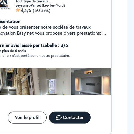
Tout type de travaux
Seyssinet-Pariset (Les-Iles-Nord)
4,3/5
(30 avis)
ésentation
x de vous présenter notre société de travaux
y net vous propose divers prestations: -
type de nettoyage - bâtiment tout corps de
ion - Evacuation de tout type de
nier avis laissé par Isabelle : 3/5
ge meuble en kit - possibilité
y a plus de 6 mois
 choix s'est porté sur un autre prestataire.
ffectuer un cahier des charge ou plan architectural
hésitez surtout pas à nous contacter pour toutes
ormations et demande supplémentaire À très
entôt, merci
Voir le profil
Contacter