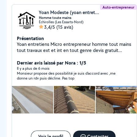
Auto-entrepreneur
Yoan Modeste (yoan entretiens)
Homme toute mains
Échirolles (Les Essarts-Nord)
3,4/5
(15 avis)
Présentation
Yoan entretiens Micro entrepreneur homme tout mains
tout travaux ext et int en tout genre devis gratuit
déplacement gratuit A l'écoute du client intervention
rapide avec nacelle pour les traveaux de hauteurs et
Dernier avis laissé par Nora : 1/5
autre travaux merci bonne recherche n'hésitez pas à
Il y a plus de 6 mois
Monsieur propose des possibilité je suis d’accord avec ,me
me contacter plus d'autres demandes cordialement
donne un rdv puis décline. Pas top
yoan entretiens
Voir le profil
Contacter