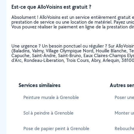
Est-ce que AlloVoisins est gratuit ?
Absolument ! AlloVoisins est un service entièrement gratuit 
prestation de service ou une location de matériel. Payez uniq
Vous pouvez réaliser le paiement en ligne de la prestation di
Une urgence ? Un besoin ponctuel ou régulier ? Sur AlloVoisins
(Baladins, Valmy, Village Olympique Nord, Houille Blanche, T
Capuche, Saint-Andre, Saint-Bruno, Eaux Claires-Champs Elys
d'Arc, Rondeau-Liberation, Trois Cours, Abry, Arlequin, 3
Services similaires
Autres ser
Peinture murale à Grenoble
Poser une
Sol à peindre à Grenoble
Monter un 
Pose de papier peint à Grenoble
Rebouche