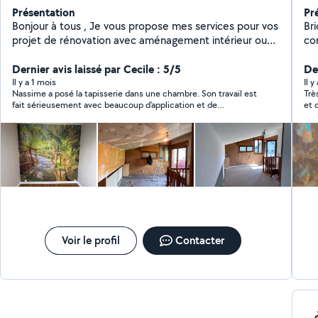
Présentation
Pr
Bonjour à tous , Je vous propose mes services pour vos
Bri
projet de rénovation avec aménagement intérieur ou
co
extérieur et modélisation. Ou encore de peinture, pose
co
de papier peint ,placo , revêtements de sols ,pour
Dernier avis laissé par Cecile : 5/5
pl
De
mettre en valeur votre bien. Mais également la pose
meu
Il y a 1 mois
Il 
Nassime a posé la tapisserie dans une chambre. Son travail est
Très
de votre de votre cuisine , meuble ,.. N'hésitez pas à
profession
fait sérieusement avec beaucoup d’application et de
et 
consulter les photos disponible sur mon profil pour
de 
professionnalisme. Je suis contente de sa prestation et ai
pou
avoir un aperçu de mon travail . Pour plus d'informations
vo
prévu de revenir vers lui pour mes prochains travaux.
pas
n'hésitez pas à me contacter directement .
Voir le profil
Contacter