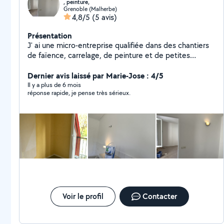
, peinture,
Grenoble (Malherbe)
4,8/5
(5 avis)
Présentation
J' ai une micro-entreprise qualifiée dans des chantiers
de faïence, carrelage, de peinture et de petites
interventions électriques et autres petits bricolages.
Notre travail est très propre. j'ai déjà mon KBIS et mon
Dernier avis laissé par Marie-Jose : 4/5
inscription à l'URSSAF. Je peux me rendre disponible,
Il y a plus de 6 mois
réponse rapide, je pense très sérieux.
assez rapidement.
Voir le profil
Contacter