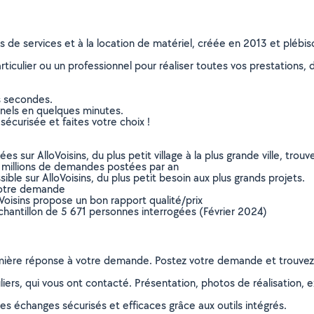
ns de services et à la location de matériel, créée en 2013 et plébi
culier ou un professionnel pour réaliser toutes vos prestations, d
s secondes.
nnels en quelques minutes.
sécurisée et faites votre choix !
sur AlloVoisins, du plus petit village à la plus grande ville, tro
 millions de demandes postées par an
ible sur AlloVoisins, du plus petit besoin aux plus grands projets.
votre demande
oVoisins propose un bon rapport qualité/prix
chantillon de 5 671 personnes interrogées (Février 2024)
remière réponse à votre demande. Postez votre demande et trouve
ers, qui vous ont contacté. Présentation, photos de réalisation, exp
s échanges sécurisés et efficaces grâce aux outils intégrés.