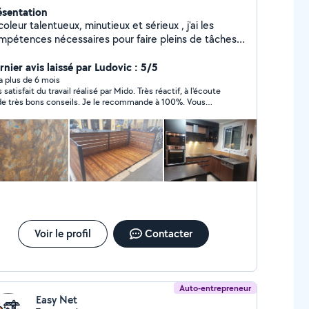
ésentation
coleur talentueux, minutieux et sérieux , j'ai les
mpétences nécessaires pour faire pleins de tâches
mme la pose de parquet/ pvc, la peinture, placo,
omberie, électricité ,montage/démontage des
rnier avis laissé par Ludovic : 5/5
bles,pose de tringles ...je suis équipé de matériels
y a plus de 6 mois
 satisfait du travail réalisé par Mido. Très réactif, à l'écoute
nels. Je serai prêt à vous fournir un service
de très bons conseils. Je le recommande à 100%. Vous
qualité avec des tarifs raisonnables et j'essayerai de
vez faire appel à lui en toute confiance. Nous n'hésiterons
us dépanner en cas d'urgence
 à faire appel de nouveau appel à Mido. Merci encore.
Voir le profil
Contacter
Auto-entrepreneur
Easy Net