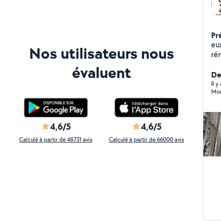
Pr
eu
Nos utilisateurs nous
rénovation Eas
Tout 
évaluent
métiers - Démolit
Der
déchets - Monta
Il 
Mon
d'e
N'
inf
bi
4,6/5
4,6/5
Calculé à partir de 48731 avis
Calculé à partir de 66000 avis