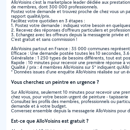
AlloVoisins c’est la marketplace leader dédiée aux prestatio
de membres, dont 300 000 professionnels.
Postez votre demande et trouvez proche de chez vous un parti
rapport qualité/prix.
Facilitez votre quotidien en 3 étapes :
1. Postez votre demande : indiquez votre besoin en quelque
2. Recevez des réponses d’offreurs particuliers et professio
3. Echangez avec les offreurs depuis la messagerie privée et 
C’est gratuit et sans commission !
AlloVoisins partout en France : 35 000 communes représentées 
Efficace : Une demande postée toutes les 10 secondes, 3.6
Généraliste : 1 250 types de besoins différents, tout est poss
Rapide : 10 minutes pour recevoir une première réponse à 
Qualité / prix : 4 membres AlloVoisins sur 5* indiquent qu’All
* Données issues d’une enquête AlloVoisins réalisée sur un é
Vous cherchez un peintre en urgence ?
Sur AlloVoisins, seulement 10 minutes pour recevoir une p
chez vous, pour votre besoin urgent de peinture - tapisserie
Consultez les profils des membres, professionnels ou particuli
demande et à votre budget.
Conversez ensemble depuis la messagerie AlloVoisins pour de
Est-ce que AlloVoisins est gratuit ?