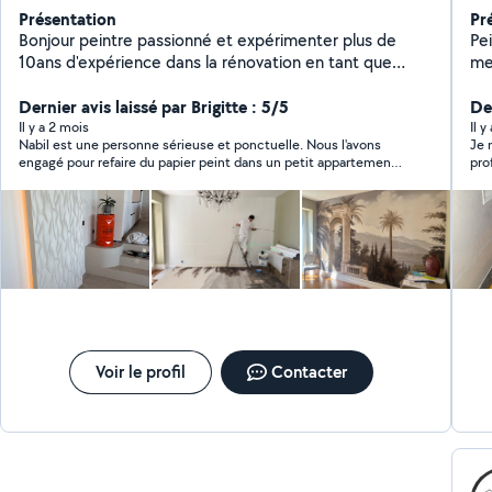
Présentation
Pr
Bonjour peintre passionné et expérimenter plus de
Pe
10ans d'expérience dans la rénovation en tant que
me
peintre décorateur, enduiseur ,bande a joint ,dégât des
eaux .
Dernier avis laissé par Brigitte : 5/5
Der
Il y a 2 mois
Il y
Nabil est une personne sérieuse et ponctuelle. Nous l'avons
Je 
engagé pour refaire du papier peint dans un petit appartement.
pro
Le travail a été très bien fait et de plus tout était propre dans la
les
pièce une fois fini. Je referai appel à lui si j'ai besoin les yeux
mal
fermés.
et j’ai to
pei
les
pei
a s
épl
et repein
con
vit
Voir le profil
Contacter
fro
sans même