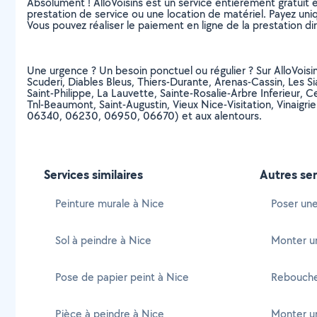
Absolument ! AlloVoisins est un service entièrement gratuit 
prestation de service ou une location de matériel. Payez uniq
Vous pouvez réaliser le paiement en ligne de la prestation di
Une urgence ? Un besoin ponctuel ou régulier ? Sur AlloVoisins
Scuderi, Diables Bleus, Thiers-Durante, Arenas-Cassin, Les S
Saint-Philippe, La Lauvette, Sainte-Rosalie-Arbre Inferieur
Tnl-Beaumont, Saint-Augustin, Vieux Nice-Visitation, Vina
06340, 06230, 06950, 06670) et aux alentours.
Services similaires
Autres ser
Peinture murale à Nice
Poser une
Sol à peindre à Nice
Monter un 
Pose de papier peint à Nice
Rebouche
Pièce à peindre à Nice
Monter un