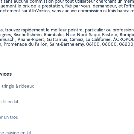
et sans aucune commission pour tout utilisateur cherchant un membre
uement le prix de la prestation, fixé par vous, demandeur, et l’offr
rectement sur AlloVoisins, sans aucune commission ni frais bancaire
, trouvez rapidement le meilleur peintre, particulier ou professionne
iagnes, Bischoffsheim, Raimbaldi, Nice-Nord-Saqui, Pasteur, Borri
, Cernuschi, Ariane-Ripert, Gattamua, Cimiez, La Californie, ACRO
igrier, Promenade du Paillon, Saint-Barthelemy, 06100, 06000, 0
vices
 tringle à rideaux
lit en kit
r un trou
e cuisine en kit