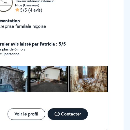
Travaux intérieur exterieur
Nice (Canavese)
5/5
(4 avis)
ésentation
reprise familiale niçoise
nier avis laissé par Patricia : 5/5
y a plus de 6 mois
til personne
Voir le profil
Contacter