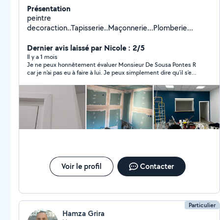
Présentation
peintre
decoraction..Tapisserie..Maçonnerie...Plomberie
..Électricité parquet Toute
petite....travo....etc.............................................................
Dernier avis laissé par Nicole : 2/5
..............................................................................................
Il y a 1 mois
Je ne peux honnêtement évaluer Monsieur De Sousa Pontes R
..
car je n'ai pas eu à faire à lui. Je peux simplement dire qu'il s'est
montré correct et réactif, il est resté dans l'attente que je le
rappelle, mais j'ai fait affaire avec quelqu'un d'autre et ai décliné
son offre. Peut-être une autre fois, je le garde dans mes favoris
et lui souhaite une excellente continuation.
Voir le profil
Contacter
Particulier
Hamza Grira