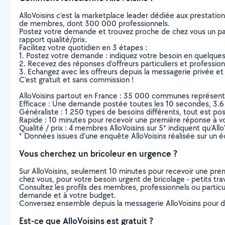
AlloVoisins c’est la marketplace leader dédiée aux prestatio
de membres, dont 300 000 professionnels.
Postez votre demande et trouvez proche de chez vous un parti
rapport qualité/prix.
Facilitez votre quotidien en 3 étapes :
1. Postez votre demande : indiquez votre besoin en quelque
2. Recevez des réponses d’offreurs particuliers et professio
3. Echangez avec les offreurs depuis la messagerie privée et 
C’est gratuit et sans commission !
AlloVoisins partout en France : 35 000 communes représentées 
Efficace : Une demande postée toutes les 10 secondes, 3.6
Généraliste : 1 250 types de besoins différents, tout est poss
Rapide : 10 minutes pour recevoir une première réponse à 
Qualité / prix : 4 membres AlloVoisins sur 5* indiquent qu’All
* Données issues d’une enquête AlloVoisins réalisée sur un é
Vous cherchez un bricoleur en urgence ?
Sur AlloVoisins, seulement 10 minutes pour recevoir une p
chez vous, pour votre besoin urgent de bricolage - petits tra
Consultez les profils des membres, professionnels ou particuli
demande et à votre budget.
Conversez ensemble depuis la messagerie AlloVoisins pour de
Est-ce que AlloVoisins est gratuit ?