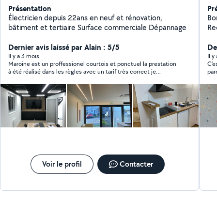
Présentation
Pr
Électricien depuis 22ans en neuf et rénovation,
Bonjour Peintre
bâtiment et tertiaire Surface commerciale Dépannage
Rec
ad
Dernier avis laissé par Alain : 5/5
les
Der
pré
Il y a 3 mois
Il y
Maroine est un proffessionel courtois et ponctuel la prestation
C’e
App
à été réalisé dans les règles avec un tarif très correct je
par
de
recommande.
Netto
Voir le profil
Contacter