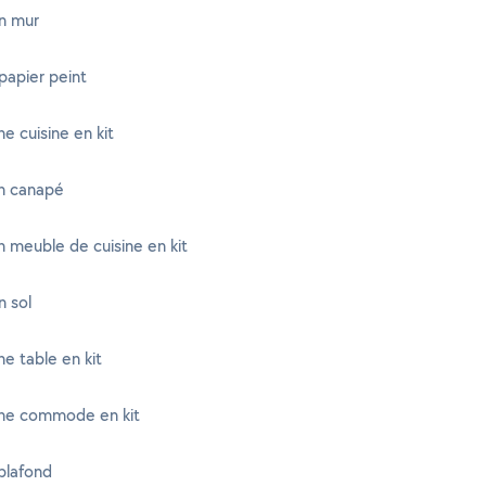
n mur
papier peint
e cuisine en kit
n canapé
 meuble de cuisine en kit
n sol
e table en kit
ne commode en kit
plafond