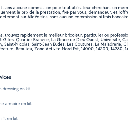
et sans aucune commission pour tout utilisateur cherchant un membre
uement le prix de la prestation, fixé par vous, demandeur, et l’offr
rectement sur AlloVoisins, sans aucune commission ni frais bancaire
s, trouvez rapidement le meilleur bricoleur, particulier ou professi
nt-Gilles, Quartier Branville, La Grace de Dieu Ouest, Universite, Ca
y, Saint-Nicolas, Saint-Jean Eudes, Les Coutures, La Maladrerie,
fecture, Beaulieu, Zone Activite Nord Est, 14000, 14200, 14280, 1
vices
 dressing en kit
e armoire en kit
lit en kit