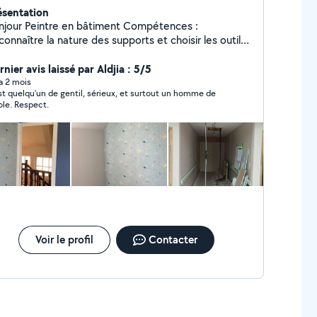
ésentation
 en bâtiment Compétences :
onnaître la nature des supports et choisir les outils
aptés Préparer les supports (poncer, gratter,
siver, enduire) Choisir et utiliser les produits de
nier avis laissé par Aldjia : 5/5
paration, de finition et les conditions d'application
 a 2 mois
st quelqu’un de gentil, sérieux, et surtout un homme de
liquer les produits (peinture, vernis, crépi) Poser
ole. Respect.
s revêtements muraux : papier peint, toile de verre,
yage des chantiers Hésitez pas à me contacter
pour réaliser votre travaux Cordialement
Voir le profil
Contacter