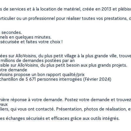
ns de services et à la location de matériel, créée en 2013 et plébi
culier ou un professionnel pour réaliser toutes vos prestations, d
s secondes.
nnels en quelques minutes.
sécurisée et faites votre choix !
sur AlloVoisins, du plus petit village à la plus grande ville, tro
 millions de demandes postées par an
ible sur AlloVoisins, du plus petit besoin aux plus grands projets.
votre demande
oVoisins propose un bon rapport qualité/prix
chantillon de 5 671 personnes interrogées (Février 2024)
remière réponse à votre demande. Postez votre demande et trouve
vaux
ers, qui vous ont contacté. Présentation, photos de réalisation, exp
s échanges sécurisés et efficaces grâce aux outils intégrés.