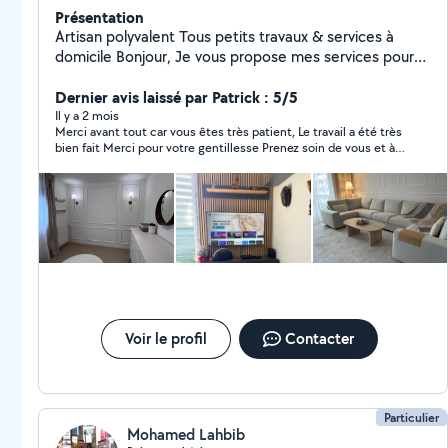
Présentation
Artisan polyvalent Tous petits travaux & services à
domicile Bonjour, Je vous propose mes services pour
tous vos travaux du quotidien, avec sérieux, efficacité
et bon rapport qualité/prix. Mes prestations : - Petits
Dernier avis laissé par Patrick : 5/5
travaux de bricolage et rénovation - Montage de
Il y a 2 mois
Merci avant tout car vous êtes très patient, Le travail a été très
meubles (IKEA, commodes , dressings) - Travaux
bien fait Merci pour votre gentillesse Prenez soin de vous et à
d'isolation - Petites réparations diverses - Chargement
la prochaine Merci encore !
/ déchargement des meubles - évacuation des
encombrants, gravats - service de livraison de meubles
Équipé et professionnel : - Tout l'outillage nécessaire
pour travailler efficacement - Travail propre et soigné
Disponible, ponctuel et à l'écoute, je m'adapte à vos
besoins pour vous garantir un service de qualité.
N'hésitez pas à me contacter pour discuter de votre
projet !
Voir le profil
Contacter
Particulier
Mohamed Lahbib