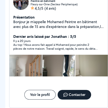
Peintre en bâtiment
Fleury-sur-Orne (Secteur Peripherique)
4,5/5
(4 avis)
Présentation
Bonjour je m'appelle Mohamed Peintre en bâtiment
avec plus de 15 ans d'expérience dans la préparation,la
peinture et la finition intérieure et extérieure.Expertise
dans les techniques de peinture traditionnelle,
Dernier avis laissé par Jonathan : 5/5
moderne ainsi que la pose des revêtements muraux.
Il y a 20 jours
Au top ! Nous avons fait appel à Mohamed pour peindre 2
Cordialement
pièces de notre maison. Travail soigné, rapide, le sens du détail
et très sympathique.
Voir le profil
Contacter