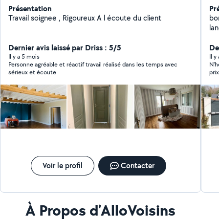
Présentation
Pr
Travail soignee , Rigoureux A l écoute du client
bonjour je suis élec
la
ser
Dernier avis laissé par Driss : 5/5
tab
Der
in
Il y a 5 mois
Il 
Personne agréable et réactif travail réalisé dans les temps avec
N'h
VM
sérieux et écoute
pri
roulant
co
n'
Voir le profil
Contacter
À Propos d’AlloVoisins