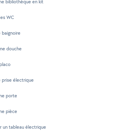
e bibliothèque en kit
 des WC
 baignoire
 une douche
placo
 prise électrique
ne porte
ne pièce
 un tableau électrique