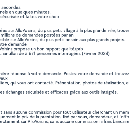
s secondes.
nnels en quelques minutes.
sécurisée et faites votre choix !
sur AlloVoisins, du plus petit village à la plus grande ville, tro
 millions de demandes postées par an
ible sur AlloVoisins, du plus petit besoin aux plus grands projets.
votre demande
oVoisins propose un bon rapport qualité/prix
chantillon de 5 671 personnes interrogées (Février 2024)
remière réponse à votre demande. Postez votre demande et trouve
vaux
ers, qui vous ont contacté. Présentation, photos de réalisation, exp
s échanges sécurisés et efficaces grâce aux outils intégrés.
et sans aucune commission pour tout utilisateur cherchant un membre
uement le prix de la prestation, fixé par vous, demandeur, et l’offr
rectement sur AlloVoisins, sans aucune commission ni frais bancaire