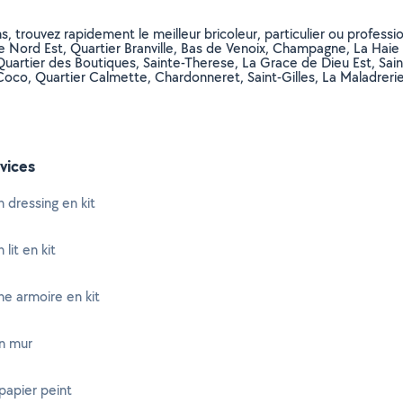
, trouvez rapidement le meilleur bricoleur, particulier ou professio
e Nord Est, Quartier Branville, Bas de Venoix, Champagne, La Haie 
uartier des Boutiques, Sainte-Therese, La Grace de Dieu Est, Sain
Coco, Quartier Calmette, Chardonneret, Saint-Gilles, La Maladreri
vices
 dressing en kit
lit en kit
e armoire en kit
n mur
papier peint