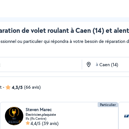
ration de volet roulant à Caen (14) et alen
ssionnel ou particulier qui répondra à votre besoin de réparation de
à
t
-
4,3/5
(66 avis)
Particulier
Steven Marec
Électricien,plaquiste
Ifs (Ifs Centre)
4,4/5
(39 avis)