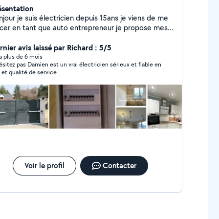
ésentation
tricien depuis 15ans je viens de me
ncer en tant que auto entrepreneur je propose mes
vice. je fais des dépannages ,rénovation , change les
leaux électriques, mise en conformité, installation
nier avis laissé par Richard : 5/5
terphone, alarme, l'entretien et le remplacement des
y a plus de 6 mois
ésitez pas Damien est un vrai électricien sérieux et fiable en
C , pose de motorisation de portail , pose volet
x et qualité de service
 électrique . je suis une personne sérieuse
nsciencieuse respectueuse et de confiance .
hésitez pas a me contacter par mail ou par téléphone
. DEVIS GRATUITS cordialement
Voir le profil
Contacter