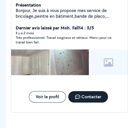
Présentation
Bonjour, Je suis à vous propose mes service de
bricolage,peintre en bâtiment,bande de placo,
Carreleur,et toute autre bricolage et dépannage je
peut éventuellement faire de la mécanique n'hésitez
Dernier avis laissé par Moh. Fall14 : 5/5
pas à me contacter pour plus de question
Il y a 2 mois
Très professionnel. Travail soigneux et sérieux. Merci pour ce
travail bien fait.
Voir le profil
Contacter