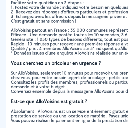
Facilitez votre quotidien en 3 étapes :
1. Postez votre demande : indiquez votre besoin en quelque
2. Recevez des réponses d’offreurs particuliers et professio
3. Echangez avec les offreurs depuis la messagerie privée et 
C’est gratuit et sans commission !
AlloVoisins partout en France : 35 000 communes représentées 
Efficace : Une demande postée toutes les 10 secondes, 3.6
Généraliste : 1 250 types de besoins différents, tout est poss
Rapide : 10 minutes pour recevoir une première réponse à 
Qualité / prix : 4 membres AlloVoisins sur 5* indiquent qu’All
* Données issues d’une enquête AlloVoisins réalisée sur un é
Vous cherchez un bricoleur en urgence ?
Sur AlloVoisins, seulement 10 minutes pour recevoir une p
chez vous, pour votre besoin urgent de bricolage - petits tra
Consultez les profils des membres, professionnels ou particuli
demande et à votre budget.
Conversez ensemble depuis la messagerie AlloVoisins pour de
Est-ce que AlloVoisins est gratuit ?
Absolument ! AlloVoisins est un service entièrement gratuit 
prestation de service ou une location de matériel. Payez uniq
Vous pouvez réaliser le paiement en ligne de la prestation di