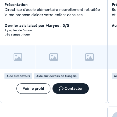
Présentation
Pr
Directrice d'école élémentaire nouvellement retraitée
Bon
je me propose d'aider votre enfant dans ses
et 
apprentissages, ses révisions, lui donner confiance, lui
primai
apprendre à s'organiser.
Dernier avis laissé par Maryne : 5/5
Peymenade
Au
co
Il y a plus de 6 mois
très sympathique
exp
ac
je sui
à 
sans stress. 
comprendre 
pour 
ou
Aide aux devoirs
Aide aux devoirs de français
Ai
agréab
N'
ou
Voir le profil
Contacter