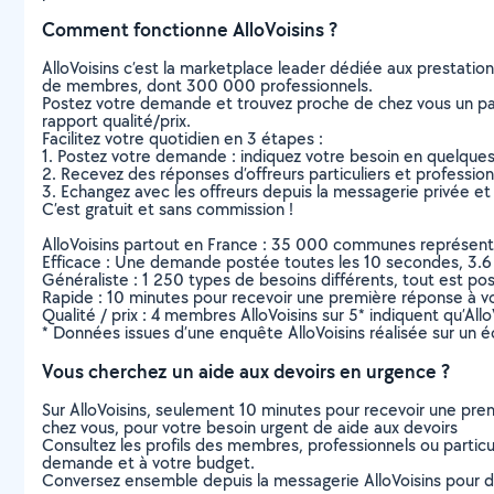
Comment fonctionne AlloVoisins ?
AlloVoisins c’est la marketplace leader dédiée aux prestatio
de membres, dont 300 000 professionnels.
Postez votre demande et trouvez proche de chez vous un parti
rapport qualité/prix.
Facilitez votre quotidien en 3 étapes :
1. Postez votre demande : indiquez votre besoin en quelque
2. Recevez des réponses d’offreurs particuliers et professio
3. Echangez avec les offreurs depuis la messagerie privée et 
C’est gratuit et sans commission !
AlloVoisins partout en France : 35 000 communes représentées 
Efficace : Une demande postée toutes les 10 secondes, 3.6
Généraliste : 1 250 types de besoins différents, tout est poss
Rapide : 10 minutes pour recevoir une première réponse à 
Qualité / prix : 4 membres AlloVoisins sur 5* indiquent qu’All
* Données issues d’une enquête AlloVoisins réalisée sur un é
Vous cherchez un aide aux devoirs en urgence ?
Sur AlloVoisins, seulement 10 minutes pour recevoir une p
chez vous, pour votre besoin urgent de aide aux devoirs
Consultez les profils des membres, professionnels ou particuli
demande et à votre budget.
Conversez ensemble depuis la messagerie AlloVoisins pour de