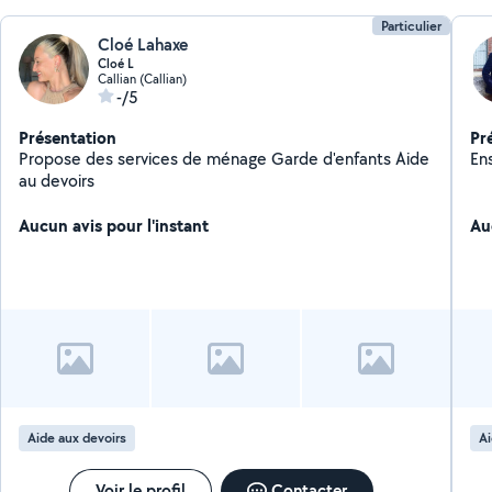
Particulier
Cloé Lahaxe
Cloé L
Callian (Callian)
-/5
Présentation
Pr
Propose des services de ménage Garde d'enfants Aide
En
au devoirs
Aucun avis pour l'instant
Au
Aide aux devoirs
Ai
Voir le profil
Contacter