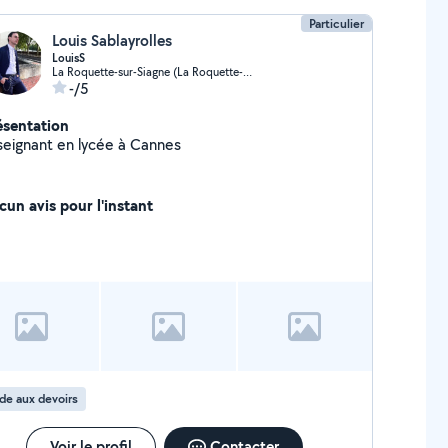
Particulier
Louis Sablayrolles
LouisS
La Roquette-sur-Siagne (La Roquette-sur-Siagne)
-/5
ésentation
seignant en lycée à Cannes
cun avis pour l'instant
de aux devoirs
Voir le profil
Contacter