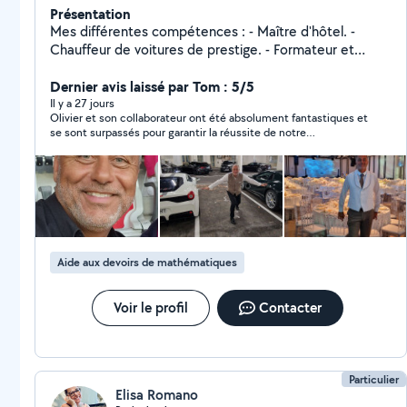
Présentation
Mes différentes compétences : - Maître d'hôtel. -
Chauffeur de voitures de prestige. - Formateur et
soutien scolaire.
Dernier avis laissé par Tom : 5/5
Il y a 27 jours
Olivier et son collaborateur ont été absolument fantastiques et
se sont surpassés pour garantir la réussite de notre
événement. J'ai organisé des réceptions aux quatre coins du
monde et je n'ai jamais bénéficié d'un soutien aussi attentif ni
profité d'un tel discernement. Je ferai sans aucun doute de
nouveau appel à Olivier pour tous mes futurs événements. Son
souci du détail et son amabilité sont inégalés.
Aide aux devoirs de mathématiques
Voir le profil
Contacter
Particulier
Elisa Romano