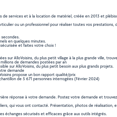
ns de services et à la location de matériel, créée en 2013 et plébi
culier ou un professionnel pour réaliser toutes vos prestations, d
s secondes.
nnels en quelques minutes.
sécurisée et faites votre choix !
sur AlloVoisins, du plus petit village à la plus grande ville, tro
 millions de demandes postées par an
ible sur AlloVoisins, du plus petit besoin aux plus grands projets.
votre demande
oVoisins propose un bon rapport qualité/prix
chantillon de 5 671 personnes interrogées (Février 2024)
remière réponse à votre demande. Postez votre demande et trouve
ers, qui vous ont contacté. Présentation, photos de réalisation, exp
s échanges sécurisés et efficaces grâce aux outils intégrés.