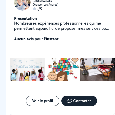
Petits boulots
Grasse (Les Aspres)
-/5
Présentation
Nombreuses expériences professionnelles qui me
permettent aujourd'hui de proposer mes services pour
tous types de petits jobs (baby-sitting, ménage, aide
aux devoirs ) etc sur Grasse et ses alentours. Je viens
Aucun avis pour l'instant
de m'inscrire et je me ferais une joie de pouvoir
travailler sur des petits jobs. N'hésitez pas à me
contacter
Voir le profil
Contacter