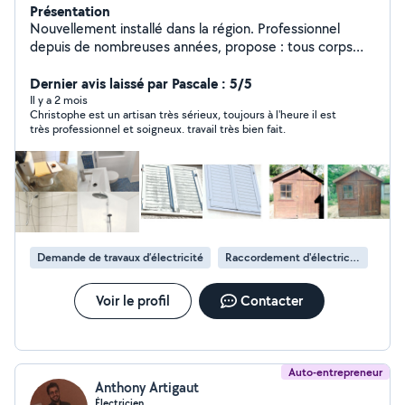
Présentation
Nouvellement installé dans la région. Professionnel
depuis de nombreuses années, propose : tous corps
d'état. - électricité - plomberie - peinture - menuiserie -
placo - Dallage,.... - aménagements, restaurations
Dernier avis laissé par Pascale : 5/5
(intérieurs comme extérieurs). Outillage : tout équipé.
Il y a 2 mois
Christophe est un artisan très sérieux, toujours à l'heure il est
Assurance professionnelle : OUI Animé par les valeurs
très professionnel et soigneux. travail très bien fait.
du rugby : rigueur, respect, engagement, aboutissement
satisfaisant... Ma méthode de travail : méticuleuse.
Horaires à jour chaque dimanche soir.
Demande de travaux d’électricité
Raccordement d'électricité
Voir le profil
Contacter
Auto-entrepreneur
Anthony Artigaut
Électricien