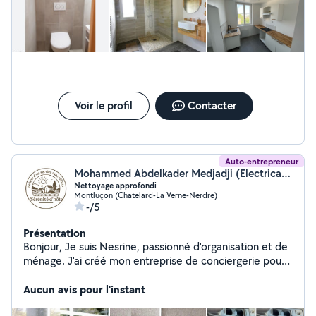
Voir le profil
Contacter
Auto-entrepreneur
Mohammed Abdelkader Medjadji (Electricalsolution)
Nettoyage approfondi
Montluçon (Chatelard-La Verne-Nerdre)
-/5
Présentation
Bonjour, Je suis Nesrine, passionné d'organisation et de
ménage. J'ai créé mon entreprise de conciergerie pour
location de courte durée. J'ai décidé de proposer
également des services de nettoyage appronfi à
Aucun avis pour l'instant
domicile. Avec le quotidien qui submerge, il est très