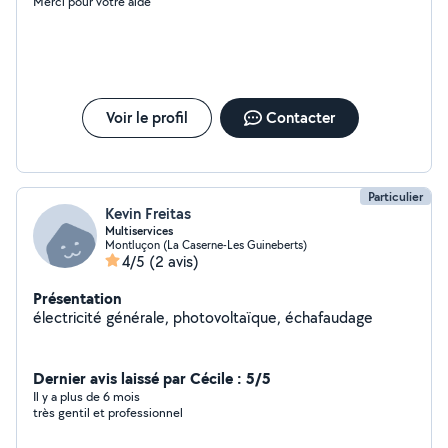
Merci pour votre aide
maçonnerie, électricité, plomberie, papier peint,
peinture, mécanique automobile, travaux de jardinage,
etc... ) Méticuleux, travail sérieux et garanti de résultat.
Voir le profil
Contacter
Particulier
Kevin Freitas
Multiservices
Montluçon (La Caserne-Les Guineberts)
4/5
(2 avis)
Présentation
électricité générale, photovoltaïque, échafaudage
Dernier avis laissé par Cécile : 5/5
Il y a plus de 6 mois
très gentil et professionnel