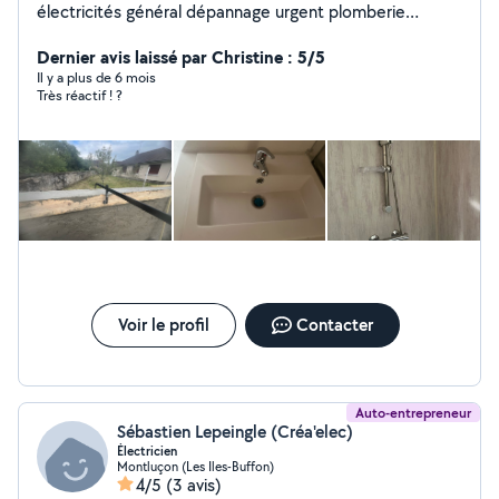
électricités général dépannage urgent plomberie
débouchage passage de caméra interventions rapide
faites confiance JM BATI RENOVATION 03 sera
Dernier avis laissé par Christine : 5/5
répondre a vos besoins .
Il y a plus de 6 mois
Très réactif ! ?
Voir le profil
Contacter
Auto-entrepreneur
Sébastien Lepeingle (Créa'elec)
Électricien
Montluçon (Les Iles-Buffon)
4/5
(3 avis)