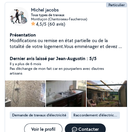
Particulier
Michel jacobs
Tous types de travaux
Montluçon (Chantoiseau-Faucheroux)
4,5/5
(60 avis)
Présentation
Modifications ou remise en état partielle ou de la
totalité de votre logement.Vous emménager et devez :
Fixer, Monter, Remplacer ou Installer, lustres, Placo,
calicots, enduits, tapisserie, peinture et plein autre
Dernier avis laissé par Jean-Augustin : 5/5
chose Demandé je réponds à toutes vos demandes
Il y a plus de 6 mois
Pas d'échange de mon fait car en pourparlers avec d'autres
artisans
Demande de travaux d’électricité
Raccordement d'électricité
Voir le profil
Contacter