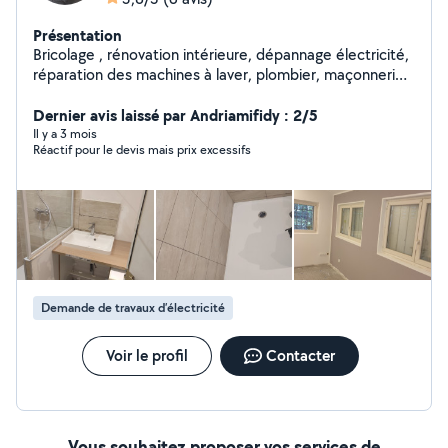
Présentation
Bricolage , rénovation intérieure, dépannage électricité,
réparation des machines à laver, plombier, maçonnerie,
dépôt de parquet, montage des meubles, rénovation
toute corps d'état
Dernier avis laissé par Andriamifidy : 2/5
Il y a 3 mois
Réactif pour le devis mais prix excessifs
Demande de travaux d’électricité
Voir le profil
Contacter
Vous souhaitez proposer vos services de