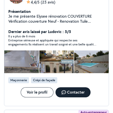
4,4/5
(23 avis)
Présentation
Je me présente Elysee rénovation COUVERTURE
Vérification couverture Neuf - Renovation Tuile
Remaniage Recherche fuite Zinguerie Changement de
gouttières Pose de velux avec ou sans modification
Dernier avis laissé par Ludovic : 5/5
PEINTURES INTÉRIEUR EXTÉRIEUR rénovation intérieur
Il y a plus de 6 mois
Entreprise sérieuse et appliquée qui respecte ses
extérieur peinture intérieur extérieur pose de tapisserie
engagements Ils réalisent un travail soigné et une belle qualité
MAÇONNERIE Chapes Dalles Fondations Murs
finition : je recommande
Terrasses Clôture Carrelage Hésitez pas à me contacter
via la plate-forme AlloVoisins Déplacement sous 48
heures et devis gratuit
Maçonnerie
Crépi de façade
Voir le profil
Contacter
Auto-entrepreneur