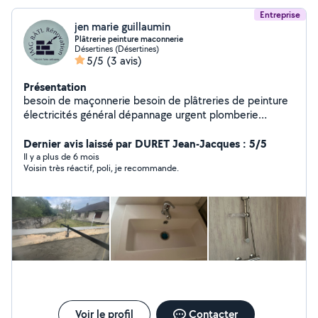
Entreprise
jen marie guillaumin
Plâtrerie peinture maconnerie
Désertines (Désertines)
5/5
(3 avis)
Présentation
besoin de maçonnerie besoin de plâtreries de peinture
électricités général dépannage urgent plomberie
débouchage passage de caméra interventions rapide
faites confiance JM BATI RENOVATION 03 sera
Dernier avis laissé par DURET Jean-Jacques : 5/5
répondre a vos besoins .
Il y a plus de 6 mois
Voisin très réactif, poli, je recommande.
Voir le profil
Contacter