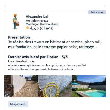
Particulier
Alexandre Laf
Multiples travaux
Montluçon (Fontbouillant)
4,3/5
(61 avis)
Présentation
Je réalise des travaux en bâtiment et service ,placo rail ,
mur fondation ,dalle terrasse papier peint, ratissage
,pose sanitaires , transport manutention aide à domicile
réparation auto tonte pelouse taille haie ménage pose
Dernier avis laissé par Florian : 5/5
fenêtre ext .. à la demande du client
Il y a plus de 6 mois
une réponse rapide avec un bon prix, nous n'avons pas fait
affaire suite au changement de travaux à prévoir.
Maçonnerie