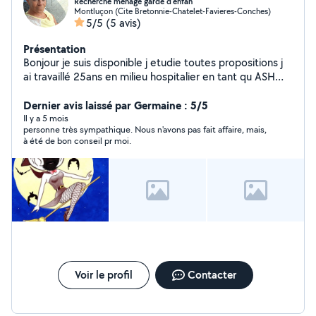
Recherche ménage garde d'enfan
Montluçon (Cite Bretonnie-Chatelet-Favieres-Conches)
5/5
(5 avis)
Présentation
Bonjour je suis disponible j etudie toutes propositions j
ai travaillé 25ans en milieu hospitalier en tant qu ASH
ménage repas et ensuite aide soignante et aussi dans
des collèges pour ménage et cuisine préparation des
Dernier avis laissé par Germaine : 5/5
repas j ai le sens du contacte de l ecoute garde d
Il y a 5 mois
personne très sympathique. Nous n'avons pas fait affaire, mais,
enfants aussi si vous avez besoin soiree journee à l
à été de bon conseil pr moi.
écoute disponible dans l heure sur montlucon et
alentours je suis une personne sérieuse et j ai de l
expérience et je suis à l écoute de vos démarches
Voir le profil
Contacter