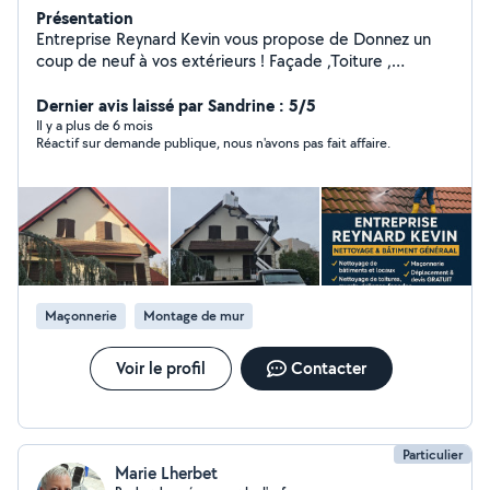
Présentation
Entreprise Reynard Kevin vous propose de Donnez un
coup de neuf à vos extérieurs ! Façade ,Toiture ,
Dallage, Maçonnerie. Votre maison mérite le meilleur ,
offrez-lui une rénovation extérieure complète, solide et
Dernier avis laissé par Sandrine : 5/5
esthétique. Façades comme neuves : ravalement,
Il y a plus de 6 mois
Réactif sur demande publique, nous n'avons pas fait affaire.
enduits, traitement des fissures Toiture impeccable :
réparation, remplacement, étanchéité garantie
Terrasses & allées : dallage béton, pavés, pierres
naturelles Maçonnerie durable : murets, escaliers,
reprises solides, construction. Travail soigné Délais
respectés Devis rapide et gratuit - Matériel
professionnel adapté à chaque type de toit - Produits
anti-mousse et hydrofuges de qualité - Respect des
Maçonnerie
Montage de mur
normes de sécurité -Nettoyage et démoussage de
toitures -Traitement hydrofuge (protection longue
durée) -Nettoyage de gouttières Travaux intérieurs
Voir le profil
Contacter
peinture & Revêtement muraux. Petit travaux de
rafraîchissement. N'hésitez pas à me contacter, je
réponds rapidement à toute demande ! À bientôt,
Reynard Kevin.
Particulier
Marie Lherbet