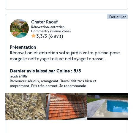
Particulier
Chater Raouf
Rénovation, entretien
Commentry (2ieme Zone)
3,3/5
(6 avis)
Présentation
Rénovation et entretien votre jardin votre piscine pose
margelle nettoyage toiture nettoyage terrasse
rénovation mur pierres apparentes nettoyage cheminée
changer tube de cheminée rénovation toiture peinture
Dernier avis laissé par Coline : 5/5
extérieur et intérieur carrelage
jeudi à 18h
Ramoneur sérieux, arrangeant. Travail fait très bien et
proprement. Prix très correct. Je recommande