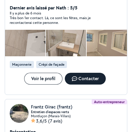
dépôt de parquet, montage des meubles, rénovation
toute corps d'état
Dernier avis laissé par Nath : 5/5
Il y a plus de 6 mois
Très bon 1er contact. Là, ce sont les fêtes, mais je
recontacterai cette personne.
Maçonnerie
Crépi de façade
Voir le profil
Contacter
Auto-entrepreneur
Frantz Girac (frantz)
Entretien d'espaces verts
Montluçon (Marais-Villars)
3,6/5
(7 avis)
Présentation