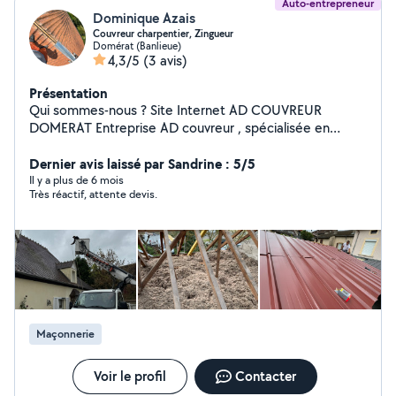
Auto-entrepreneur
Dominique Azais
Couvreur charpentier, Zingueur
Domérat (Banlieue)
4,3/5
(3 avis)
Présentation
Qui sommes-nous ? Site Internet AD COUVREUR
DOMERAT Entreprise AD couvreur , spécialisée en
couverture et rénovation, ravalement de façade, mise
en peinture et étanchéité de façade nous mettons
Dernier avis laissé par Sandrine : 5/5
notre savoir-faire au service des particuliers et des
Il y a plus de 6 mois
Très réactif, attente devis.
professionnels depuis plusieurs années. Implantés à
domerat, nous intervenons dans toute la région pour
vos travaux de toiture : Remplacement et rénovation de
toitures Pose de tuiles et bac acier Étanchéité et
isolation Démoussage et entretien Zinguerie et
gouttières Notre priorité : des chantiers réalisés dans
les règles de l'art, avec des matériaux de qualité, et un
suivi sérieux du début à la fin.
Maçonnerie
Voir le profil
Contacter