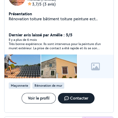
3,7/5
(3 avis)
Présentation
Rénovation toiture bâtiment toiture peinture ect..
Dernier avis laissé par Amélie : 5/5
Il y a plus de 6 mois
Très bonne expérience. Ils sont intervenus pour la peinture d’un
muret extérieur. La prise de contact a été rapide et ils se sont
montrés très arrangeants dès le départ. L’équipe est
respectueuse, gentille et travaille avec soin. Le résultat est à la
hauteur de nos attentes. Nous referons sans hésiter appel à
eux pour d’autres travaux.
Maçonnerie
Rénovation de mur
Voir le profil
Contacter