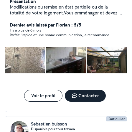
Présentation
Modifications ou remise en état partielle ou de la
totalité de votre logement.Vous emménager et devez :
Fixer, Monter, Remplacer ou Installer, lustres, Placo,
calicots, enduits, tapisserie, peinture et plein autre
Dernier avis laissé par Florian : 5/5
chose Demandé je réponds à toutes vos demandes
Il y a plus de 6 mois
Parfait ! rapide et une bonne communication, je recommande
Voir le profil
Contacter
Particulier
Sebastien buisson
Disponible pour tous travaux