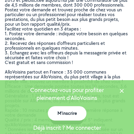
2013 et plébiscitée aujourd’hui par une communauté de plus
de 4,5 millions de membres, dont 300 000 professionnels.
Postez votre demande et trouvez proche de chez vous un
particulier ou un professionnel pour réaliser toutes vos
prestations, du plus petit besoin aux plus grands projets,
pour un bon rapport qualité/prix.
Facilitez votre quotidien en 3 étapes :
1. Postez votre demande : indiquez votre besoin en quelques
secondes.
2. Recevez des réponses d’offreurs particuliers et
professionnels en quelques minutes.
3. Echangez avec les offreurs depuis la messagerie privée et
sécurisée et faites votre choix !
C’est gratuit et sans commission !
AlloVoisins partout en France : 35 000 communes
représentées sur AlloVoisins, du plus petit village à la plus
grande ville, trouvez un membre à proximité de chez vous !
Efficace : Une demande postée toutes les 10 secondes, 3.6
Connectez-vous pour profiter
millions de demandes postées par an
Généraliste : 1 250 types de besoins différents, tout est
pleinement d'AlloVoisins
possible sur AlloVoisins, du plus petit besoin aux plus grands
projets.
Rapide : 10 minutes pour recevoir une première réponse à
M'inscrire
votre demande
Carte
Qualité / prix : 4 membres AlloVoisins sur 5* indiquent
qu’AlloVoisins propose un bon rapport qualité/prix
Déjà inscrit ? Me connecter
* Données issues d’une enquête AlloVoisins réalisée sur un