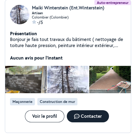
Auto-entrepreneur
Maiki Winterstein (Ent.Winterstein)
Artisan
Colombier (Colombier)
-/5
Présentation
Bonjour je fais tout travaux du bâtiment ( nettoyage de
toiture haute pression, peinture intérieur extérieur,
travaux de maçonnerie ect...) Ainsi que tous travaux
d'espaces verts ( élagage, éttétâge, tonte de pelouse,
Aucun avis pour l'instant
taille d'arbres fruitiers, taille de haies ect...)
Maçonnerie
Construction de mur
Voir le profil
Contacter