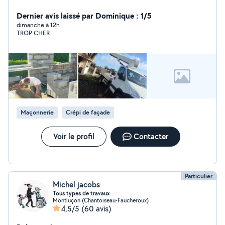
expérimentée je propose mes services pour l'entretien
et le soins de vos arbres je réalise les tailles de haies
Dernier avis laissé par Dominique : 1/5
ainsi que les démontage et abattage délicat respect du
dimanche à 12h
TROP CHER
végétal travail, soigné et sécurisé travaux effectués
avec nacelle évacuation des déchets verts inclus devis
gratuit je suis homme toute mains n'hésitez pas à me
contacter.
Maçonnerie
Crépi de façade
Voir le profil
Contacter
Particulier
Michel jacobs
Tous types de travaux
Montluçon (Chantoiseau-Faucheroux)
4,5/5
(60 avis)