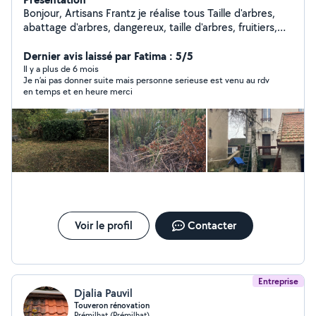
Bonjour, Artisans Frantz je réalise tous Taille d'arbres,
abattage d'arbres, dangereux, taille d'arbres, fruitiers,
débroussaillage, tonte de pelouse, évacuation des
déchets vos travaux nettoyage de toiture, nettoyage de
Dernier avis laissé par Fatima : 5/5
façade dallage petits. Travaux de maçonnerie devis
Il y a plus de 6 mois
Je n’ai pas donner suite mais personne serieuse est venu au rdv
gratuit. Je suis un professionnel de plus de 10 ans
en temps et en heure merci
d'expérience auto entrepreneur. À mon compte
N'hésitez t'es pas à me contacter pour plus de
renseignements aux 06/02/39 0011
Voir le profil
Contacter
Entreprise
Djalia Pauvil
Touveron rénovation
Prémilhat (Prémilhat)