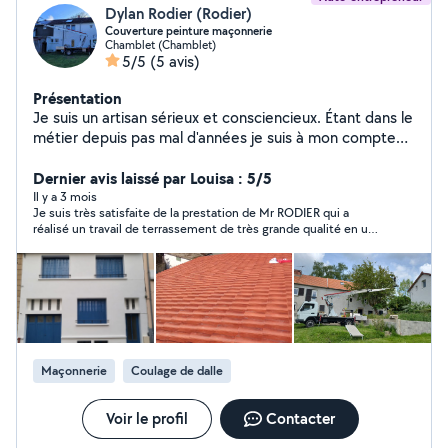
Dylan Rodier (Rodier)
Couverture peinture maçonnerie
Chamblet (Chamblet)
5/5
(5 avis)
Présentation
Je suis un artisan sérieux et consciencieux. Étant dans le
métier depuis pas mal d'années je suis à mon compte
depuis 2016 et Je suis ici pour me faire connaître à de
nouveaux clients qui veulent un travail professionnel et
Dernier avis laissé par Louisa : 5/5
bien réalisé
Il y a 3 mois
Je suis très satisfaite de la prestation de Mr RODIER qui a
réalisé un travail de terrassement de très grande qualité en un
temps record et à un prix très attractif. En plus d'être
extrêmement sympathique et réactif, il est de très bons
conseils. Du coup je fais à nouveau appel a ses services pour
des travaux de maçonnerie qui seront réalisés bientôt. Je
recommande vivement cet entrepreneur.
Maçonnerie
Coulage de dalle
Voir le profil
Contacter