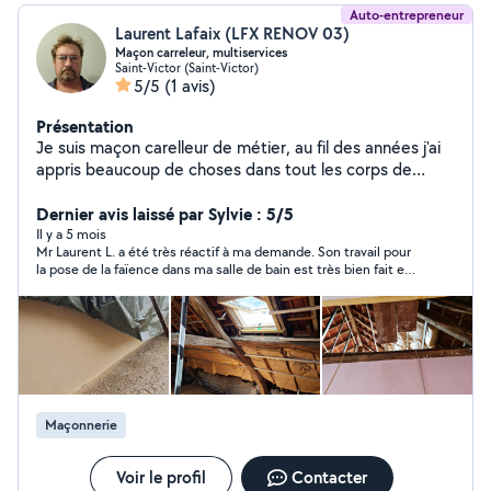
Auto-entrepreneur
Laurent Lafaix (LFX RENOV 03)
Maçon carreleur, multiservices
Saint-Victor (Saint-Victor)
5/5
(1 avis)
Présentation
Je suis maçon carelleur de métier, au fil des années j'ai
appris beaucoup de choses dans tout les corps de
métiers du bâtiment.
Dernier avis laissé par Sylvie : 5/5
Il y a 5 mois
Mr Laurent L. a été très réactif à ma demande. Son travail pour
la pose de la faïence dans ma salle de bain est très bien fait et
soigné. Mes choix ont été respecté. Les tarifs très abordables.
Si besoin je referais appelle à Mr Laurent L. en qui j'ai eu toute
confiance lui ayant laissé mes clés pour travailler pendant mes
vacances et ayant retrouvé une maison parfaitement propre à
mon retour, l'envoie de sa part tous les soirs de photos pour
suivre l'avancé de mes travaux c'est top. Donc je le
recommande fortement personne sérieuse, ponctuelle,
discrète, a l'écoute et sait faire différent travaux pas que de la
Maçonnerie
faïence.
Voir le profil
Contacter