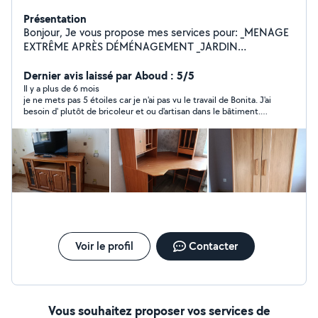
Présentation
Bonjour, Je vous propose mes services pour: _MENAGE
EXTRÊME APRÈS DÉMÉNAGEMENT _JARDIN
_DEBARRAS _MONTAGE DES MEUBLES EN KIT
_MANUTENTION _AIDE DEMENAGEMENT _AIDE
Dernier avis laissé par Aboud : 5/5
ADMINISTRATIVE RÈGLEMENT ACCEPTE:
Il y a plus de 6 mois
je ne mets pas 5 étoiles car je n'ai pas vu le travail de Bonita. J'ai
_CESU,CESU+,AVANCE IMMÉDIAT DU CREDIT D'IMPÔT
besoin d' plutôt de bricoleur et ou d'artisan dans le bâtiment.
N'hésitez pas à me contacter directement pour plus
Bonita a répondu rapidement et je suis sûre que c'est une
d'informations. Cordialement Mr AHAMADA
bonne professionnelle.
Voir le profil
Contacter
Vous souhaitez proposer vos services de