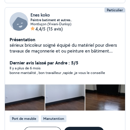
Particulier
Enes koko
Peintre batiment et autres..
Montluçon (Viviani-Dunlop)
4,4/5
(15 avis)
Présentation
sérieux bricoleur soigné équipé du matériel pour divers
travaux de maçonnerie et ou peinture en bâtiment
diplômé expérimenté je peux réalisé vos travaux de
peinture ; ;tonte pelouse élagage etc déménagement
Dernier avis laissé par Andre : 5/5
Il y a plus de 6 mois
bonne mantalité , bon travailleur ,rapide ,je vous le conseille
Port de meuble
Manutention