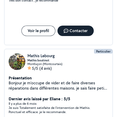
Très bon contact , je recommande
Voir le profil
Contacter
Particulier
Mathis Lebourg
Mathis boutinot
Montluçon (Montcourtais)
5/5
(4 avis)
Présentation
Bonjour je m'occupe de vider et de faire diverses
réparations dans différentes maisons. je sais faire petite
électricité plomberie sanitaire, peinture, toiture,
nettoyage de gouttière déménagement un peu de
Dernier avis laissé par Eliane : 5/5
mécanique, menuiserie, montage de meubles
Il y a plus de 6 mois
Je suis Totalement satisfaite de l'intervention de Mathis.
Ponctuel et efficace. je le recommande.