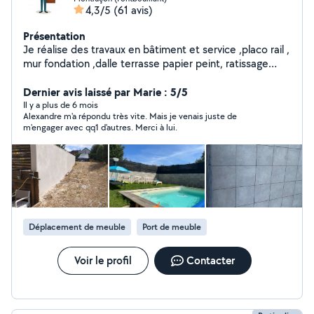
4,3/5
(61 avis)
Présentation
Je réalise des travaux en bâtiment et service ,placo rail ,
mur fondation ,dalle terrasse papier peint, ratissage
,pose sanitaires , transport manutention aide à domicile
réparation auto tonte pelouse taille haie ménage pose
Dernier avis laissé par Marie : 5/5
fenêtre ext .. à la demande du client
Il y a plus de 6 mois
Alexandre m'a répondu très vite. Mais je venais juste de
m'engager avec qq1 d'autres. Merci à lui.
Déplacement de meuble
Port de meuble
Voir le profil
Contacter