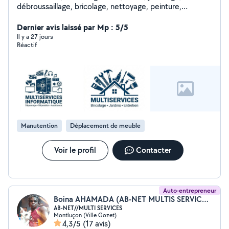
débroussaillage, bricolage, nettoyage, peinture,
dépannage et maintenance informatique. Disponible
pour toute aide diverse.
Dernier avis laissé par Mp : 5/5
Il y a 27 jours
Réactif
Manutention
Déplacement de meuble
Voir le profil
Contacter
Auto-entrepreneur
Boina AHAMADA (AB-NET MULTIS SERVICES)
AB-NET//MULTI SERVICES
Montluçon (Ville Gozet)
4,3/5
(17 avis)