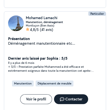
Particulier
Mohamed Lamachi
Manutention, déménagement
Montluçon (Bien Assis)
4,8/5
(41 avis)
Présentation
Déménagement manutentionnaire etc...
Dernier avis laissé par Sophia : 5/5
Il y a plus de 6 mois
⭐ 5/5 – Prestation parfaite Mohammed a été efficace et
extrêmement soigneux dans toute la manutention cet après-
midi. Le travail a été fait rapidement, proprement, avec le
sourire et un vrai sens du service. Très respectueux, organisé
et fiable. Je le recommande à 100 % et ferai de nouveau appel
Manutention
Déplacement de meuble
à lui sans hésiter.
Voir le profil
Contacter