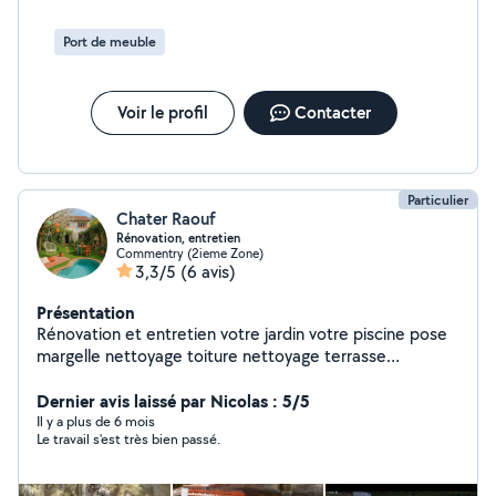
Port de meuble
Voir le profil
Contacter
Particulier
Chater Raouf
Rénovation, entretien
Commentry (2ieme Zone)
3,3/5
(6 avis)
Présentation
Rénovation et entretien votre jardin votre piscine pose
margelle nettoyage toiture nettoyage terrasse
rénovation mur pierres apparentes nettoyage cheminée
changer tube de cheminée rénovation toiture peinture
Dernier avis laissé par Nicolas : 5/5
extérieur et intérieur carrelage
Il y a plus de 6 mois
Le travail s'est très bien passé.