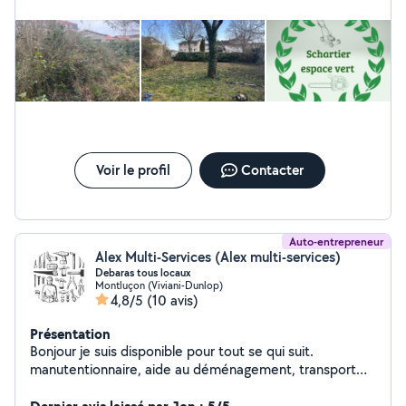
Voir le profil
Contacter
Auto-entrepreneur
Alex Multi-Services (Alex multi-services)
Debaras tous locaux
Montluçon (Viviani-Dunlop)
4,8/5
(10 avis)
Présentation
Bonjour je suis disponible pour tout se qui suit.
manutentionnaire, aide au déménagement, transport
d'électroménager, voyage a la dechetterie, tonte de
jardins, vide maisons, caves, grenier, montage ou