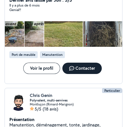
Dernier avis laissé par Jon : 5/5
demontage de meubles ainsi que de tringles a rideaux
Il y a plus de 6 mois
Genial!!
ou luminaire.
Port de meuble
Manutention
Voir le profil
Contacter
Particulier
Chris Genin
Polyvalent, multi-servives
Montluçon (Rimard-Marignon)
5/5
(18 avis)
Présentation
Manutention, déménagement, tonte, jardinage,