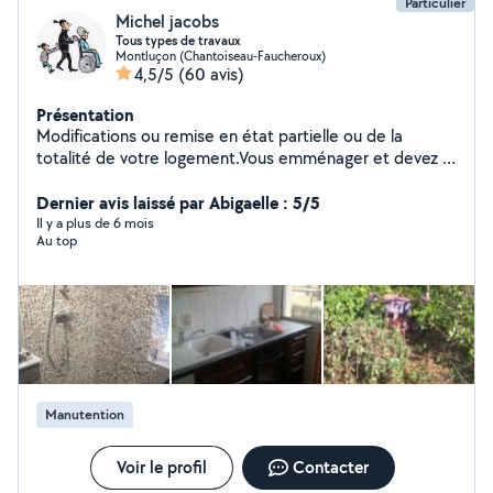
Particulier
Michel jacobs
Tous types de travaux
Montluçon (Chantoiseau-Faucheroux)
4,5/5
(60 avis)
Présentation
Modifications ou remise en état partielle ou de la
totalité de votre logement.Vous emménager et devez :
Fixer, Monter, Remplacer ou Installer, lustres, Placo,
calicots, enduits, tapisserie, peinture et plein autre
Dernier avis laissé par Abigaelle : 5/5
chose Demandé je réponds à toutes vos demandes
Il y a plus de 6 mois
Au top
Manutention
Voir le profil
Contacter