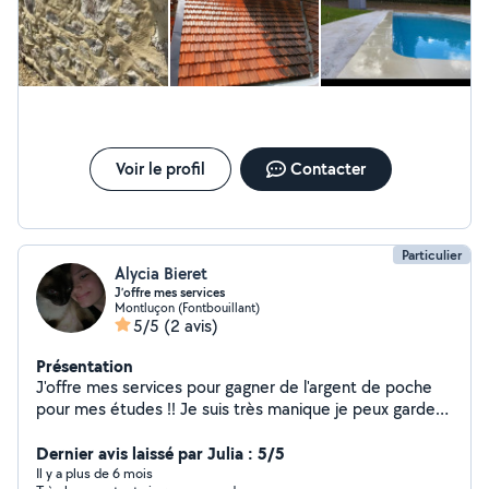
Voir le profil
Contacter
Particulier
Alycia Bieret
J’offre mes services
Montluçon (Fontbouillant)
5/5
(2 avis)
Présentation
J'offre mes services pour gagner de l'argent de poche
pour mes études !! Je suis très manique je peux garder
des enfants animaux ect j'ai de l'expérience !!
Dernier avis laissé par Julia : 5/5
Il y a plus de 6 mois