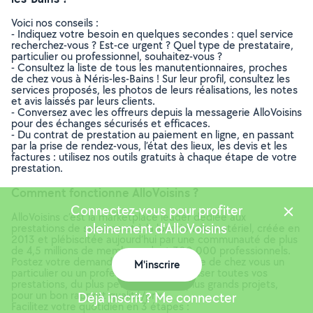
Voici nos conseils :
- Indiquez votre besoin en quelques secondes : quel service
recherchez-vous ? Est-ce urgent ? Quel type de prestataire,
particulier ou professionnel, souhaitez-vous ?
- Consultez la liste de tous les manutentionnaires, proches
de chez vous à Néris-les-Bains ! Sur leur profil, consultez les
services proposés, les photos de leurs réalisations, les notes
et avis laissés par leurs clients.
- Conversez avec les offreurs depuis la messagerie AlloVoisins
pour des échanges sécurisés et efficaces.
- Du contrat de prestation au paiement en ligne, en passant
par la prise de rendez-vous, l’état des lieux, les devis et les
factures : utilisez nos outils gratuits à chaque étape de votre
prestation.
Comment fonctionne AlloVoisins ?
Connectez-vous pour profiter
AlloVoisins c’est la marketplace leader dédiée aux
pleinement d'AlloVoisins
prestations de services et à la location de matériel, créée en
2013 et plébiscitée aujourd’hui par une communauté de plus
de 4,5 millions de membres, dont 300 000 professionnels.
Postez votre demande et trouvez proche de chez vous un
M'inscrire
particulier ou un professionnel pour réaliser toutes vos
Carte
prestations, du plus petit besoin aux plus grands projets,
pour un bon rapport qualité/prix.
Déjà inscrit ? Me connecter
Facilitez votre quotidien en 3 étapes :