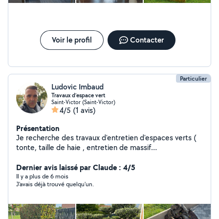
Voir le profil
Contacter
Particulier
Ludovic Imbaud
Travaux d’espace vert
Saint-Victor (Saint-Victor)
4/5
(1 avis)
Présentation
Je recherche des travaux d'entretien d'espaces verts (
tonte, taille de haie , entretien de massif
débroussaillage ect ou des travaux de peinture intérieur
ou extérieur . Éventuellement de la manutention ou
Dernier avis laissé par Claude : 4/5
déménagement.
Il y a plus de 6 mois
J'avais déjà trouvé quelqu'un.