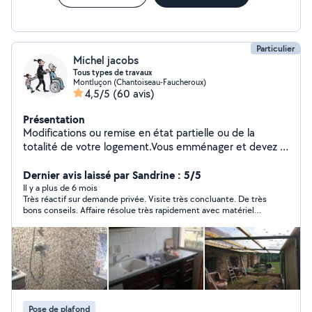
Particulier
Michel jacobs
Tous types de travaux
Montluçon (Chantoiseau-Faucheroux)
4,5/5
(60 avis)
Présentation
Modifications ou remise en état partielle ou de la
totalité de votre logement.Vous emménager et devez :
Fixer, Monter, Remplacer ou Installer, lustres, Placo,
calicots, enduits, tapisserie, peinture et plein autre
Dernier avis laissé par Sandrine : 5/5
chose Demandé je réponds à toutes vos demandes
Il y a plus de 6 mois
Très réactif sur demande privée. Visite très concluante. De très
bons conseils. Affaire résolue très rapidement avec matériel
personnel. Merci beaucoup Michel
Pose de plafond