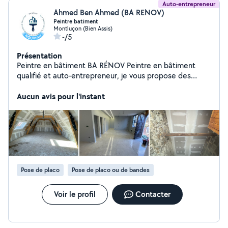
Auto-entrepreneur
Ahmed Ben Ahmed (BA RENOV)
Peintre batiment
Montluçon (Bien Assis)
-/5
Présentation
Peintre en bâtiment BA RÉNOV Peintre en bâtiment
qualifié et auto-entrepreneur, je vous propose des
prestations soignées pour tous vos travaux de
rénovation, en neuf comme en rénovation. Mes services
Aucun avis pour l'instant
: * Peinture intérieure et extérieure * Préparation des
supports (enduit, ponçage, rebouchage) * Bandes à
joints * Pose de plaques de plâtre (placo) * Rénovation
après dégât des eaux * Pose de toile de verre *
Ravalement de façade Je travaille avec sérieux, dans le
respect des délais, et je veille à fournir des finitions de
qualité. Devis gratuit et intervention
Pose de placo
Pose de placo ou de bandes
Voir le profil
Contacter