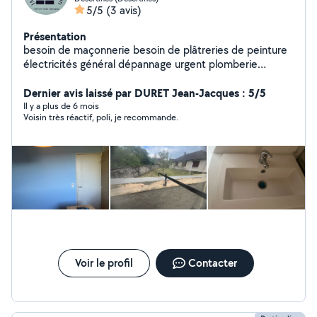
5/5
(3 avis)
Présentation
besoin de maçonnerie besoin de plâtreries de peinture
électricités général dépannage urgent plomberie
débouchage passage de caméra interventions rapide
faites confiance JM BATI RENOVATION 03 sera
Dernier avis laissé par DURET Jean-Jacques : 5/5
répondre a vos besoins .
Il y a plus de 6 mois
Voisin très réactif, poli, je recommande.
Voir le profil
Contacter