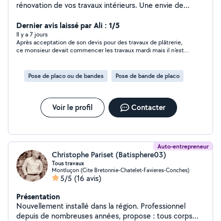
rénovation de vos travaux intérieurs. Une envie de
changement, je suis là pour vous conseiller et réaliser
toutes vos idées de rénovations. N'hésitez pas à me
Dernier avis laissé par Ali : 1/5
contacter.
Il y a 7 jours
Après acceptation de son devis pour des travaux de plâtrerie,
ce monsieur devait commencer les travaux mardi mais il n'est
pas venu, puis mercredi idem et pour finaliser jeudi non plus et
silence radio. ce monsieur devrait ajouter une corde à son arc
celle de ne pas respecter ses engagements alors si vous avez
Pose de placo ou de bandes
Pose de bande de placo
du temps à perdre contactez le !!!!! même si je pouvais enlever
l'étoile je le ferai.....
Voir le profil
Contacter
Auto-entrepreneur
Christophe Pariset (Batisphere03)
Tous travaux
Montluçon (Cite Bretonnie-Chatelet-Favieres-Conches)
5/5
(16 avis)
Présentation
Nouvellement installé dans la région. Professionnel
depuis de nombreuses années, propose : tous corps