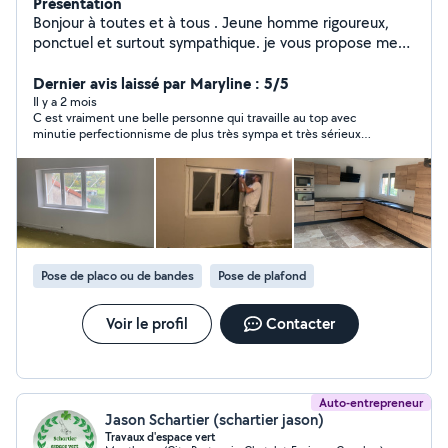
Présentation
Bonjour à toutes et à tous . Jeune homme rigoureux,
ponctuel et surtout sympathique. je vous propose mes
services en espaces verts (tonte de pelouse, taillage de
haie, désherbage, debrousaillage...) ainsi que le
Dernier avis laissé par Maryline : 5/5
bricolage intérieur(peinture murs et plafonds, ratissage
Il y a 2 mois
C est vraiment une belle personne qui travaille au top avec
à l'enduit, bande à placo pose de parquet flottant,
minutie perfectionnisme de plus très sympa et très sérieux
faïence, pierre de parement, montage de meubles etc
horaire respecté je le recommande a 200/100
)et extérieur ( peinture volets, karcher...) je reste à
votre disposition pour toutes questions ou demande .
Bonne journée à tous .
Pose de placo ou de bandes
Pose de plafond
Voir le profil
Contacter
Auto-entrepreneur
Jason Schartier (schartier jason)
Travaux d'espace vert