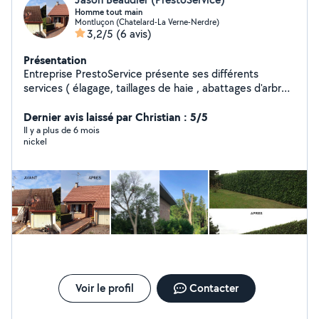
Homme tout main
Montluçon (Chatelard-La Verne-Nerdre)
3,2/5
(6 avis)
Présentation
Entreprise PrestoService présente ses différents
services ( élagage, taillages de haie , abattages d'arbre
entretiens parcs et jardins , Toiture Façades , Homme
tout main pour tout type de travaux .)
Dernier avis laissé par Christian : 5/5
Il y a plus de 6 mois
nickel
Voir le profil
Contacter