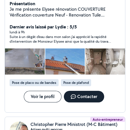
Présentation
Je me présente Elysee rénovation COUVERTURE
Vérification couverture Neuf - Renovation Tuile
Remaniage Recherche fuite Zinguerie Changement de
gouttières Pose de velux avec ou sans modification
Dernier avis laissé par Lydie : 5/5
PEINTURES INTÉRIEUR EXTÉRIEUR rénovation intérieur
lundi à 9h
Suite à un dégât d'eau dans mon salon j'ai apprécié la rapidité
extérieur peinture intérieur extérieur pose de tapisserie
d'intervention de Monsieur Elysee ainsi que la qualité du travail
MAÇONNERIE Chapes Dalles Fondations Murs
effectué. Merci
Terrasses Clôture Carrelage Hésitez pas à me contacter
via la plate-forme AlloVoisins Déplacement sous 48
heures et devis gratuit
Pose de placo ou de bandes
Pose de plafond
Voir le profil
Contacter
Auto-entrepreneur
Christopher Pierre Ministrot (M-C Bâtiment)
Artisan multi services