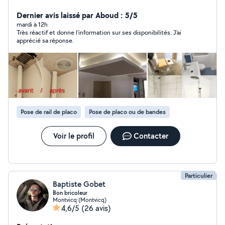
d'état. - électricité - plomberie - peinture - menuiserie -
placo - Dallage,.... - aménagements, restaurations
Dernier avis laissé par Aboud : 5/5
(intérieurs comme extérieurs). Outillage : tout équipé.
mardi à 12h
Très réactif et donne l'information sur ses disponibilités. J'ai
Assurance professionnelle : OUI Animé par les valeurs
apprécié sa réponse.
du rugby : rigueur, respect, engagement, aboutissement
satisfaisant... Ma méthode de travail : méticuleuse.
Horaires à jour chaque dimanche soir.
Pose de rail de placo
Pose de placo ou de bandes
Voir le profil
Contacter
Particulier
Baptiste Gobet
Bon bricoleur
Montvicq (Montvicq)
4,6/5
(26 avis)