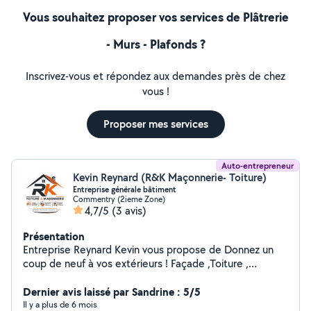
Vous souhaitez proposer vos services de Plâtrerie
- Murs - Plafonds ?
Inscrivez-vous et répondez aux demandes près de chez
vous !
Proposer mes services
Auto-entrepreneur
Kevin Reynard (R&K Maçonnerie- Toiture)
Entreprise générale bâtiment
Commentry (2ieme Zone)
4,7/5
(3 avis)
Présentation
Entreprise Reynard Kevin vous propose de Donnez un
coup de neuf à vos extérieurs ! Façade ,Toiture ,
Dallage, Maçonnerie. Votre maison mérite le meilleur ,
offrez-lui une rénovation extérieure complète, solide et
Dernier avis laissé par Sandrine : 5/5
esthétique. Façades comme neuves : ravalement,
Il y a plus de 6 mois