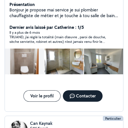
Présentation
Bonjour je propose mai service je sui plombier
chauffagiste de métier et je touche à tou salle de bain
clé en main rénovation de a /z
Dernier avis laissé par Catherine : 1/5
Il y a plus de 6 mois
TRUAND, j'ai réglé la totalité (main d’œuvre , paroi de douche,
sèche serviette, robinet et autres) n'est jamais venu finir le
travail. Il a abandonné le chantier du jour au lendemain en
prétextant un souci familial, ce que je pouvais comprendre.
Puis ne répond ni au tél, ni aux mails. Et cerise sur le gâteau, le
travail est mal fait. Faïence mal posée, joints mal faits, trous
pour robinetterie pas alignés. Et maintenant je dois trouver
quelqu'un qui accepte de passer derrière.
Voir le profil
Contacter
Particulier
Can Kaynak