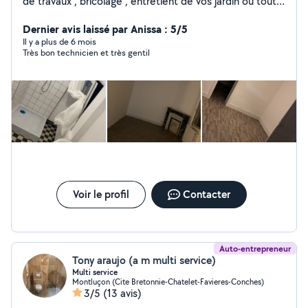
de travaux , bricolage , entretient de vos jardin ou tout
autre type de petit travail
Dernier avis laissé par Anissa : 5/5
Il y a plus de 6 mois
Très bon technicien et très gentil
Voir le profil
Contacter
Auto-entrepreneur
Tony araujo (a m multi service)
Multi service
Montluçon (Cite Bretonnie-Chatelet-Favieres-Conches)
3/5
(13 avis)