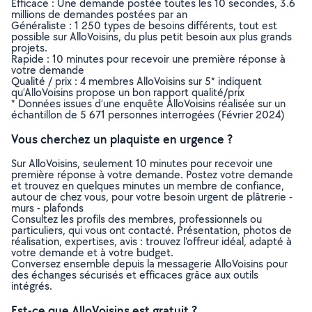
Efficace : Une demande postée toutes les 10 secondes, 3.6
millions de demandes postées par an
Généraliste : 1 250 types de besoins différents, tout est
possible sur AlloVoisins, du plus petit besoin aux plus grands
projets.
Rapide : 10 minutes pour recevoir une première réponse à
votre demande
Qualité / prix : 4 membres AlloVoisins sur 5* indiquent
qu’AlloVoisins propose un bon rapport qualité/prix
* Données issues d’une enquête AlloVoisins réalisée sur un
échantillon de 5 671 personnes interrogées (Février 2024)
Vous cherchez un plaquiste en urgence ?
Sur AlloVoisins, seulement 10 minutes pour recevoir une
première réponse à votre demande. Postez votre demande
et trouvez en quelques minutes un membre de confiance,
autour de chez vous, pour votre besoin urgent de plâtrerie -
murs - plafonds
Consultez les profils des membres, professionnels ou
particuliers, qui vous ont contacté. Présentation, photos de
réalisation, expertises, avis : trouvez l'offreur idéal, adapté à
votre demande et à votre budget.
Conversez ensemble depuis la messagerie AlloVoisins pour
des échanges sécurisés et efficaces grâce aux outils
intégrés.
Est-ce que AlloVoisins est gratuit ?