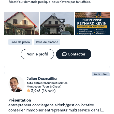
Réactif sur demande publique, nous n'avons pas fait affaire.
enduits, traitement des fissures Toiture impeccable :
réparation, remplacement, étanchéité garantie
Terrasses & allées : dallage béton, pavés, pierres
naturelles Maçonnerie durable : murets, escaliers,
reprises solides, construction. Travail soigné Délais
respectés Devis rapide et gratuit - Matériel
professionnel adapté à chaque type de toit - Produits
anti-mousse et hydrofuges de qualité - Respect des
Pose de placo
Pose de plafond
normes de sécurité -Nettoyage et démoussage de
toitures -Traitement hydrofuge (protection longue
durée) -Nettoyage de gouttières Travaux intérieurs
Voir le profil
Contacter
peinture & Revêtement muraux. Petit travaux de
rafraîchissement. N'hésitez pas à me contacter, je
réponds rapidement à toute demande ! À bientôt,
Reynard Kevin.
Particulier
Julien Desmaillier
Auto entrepreneur multiservice
Montluçon (Fours à Chaux)
3,9/5
(16 avis)
Présentation
entrepreneur conciergerie airbnb/gestion locative
conseiller immobilier entrepreneur multi service dans la