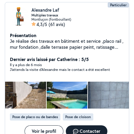
Particulier
Alexandre Laf
Multiples travaux
Montluçon (Fontbouillant)
4,3/5
(61 avis)
Présentation
Je réalise des travaux en bâtiment et service ,placo rail ,
mur fondation ,dalle terrasse papier peint, ratissage
,pose sanitaires , transport manutention aide à domicile
réparation auto tonte pelouse taille haie ménage pose
Dernier avis laissé par Catherine : 5/5
fenêtre ext .. à la demande du client
Il y a plus de 6 mois
J'attends la visite d'Alexandre mais le contact a été excellent
Pose de placo ou de bandes
Pose de cloison
Voir le profil
Contacter