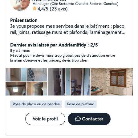
Montluçon (Cite Bretonnie-Chatelet-Favieres-Conches)
4,4/5
(23 avis)
Présentation
Je vous propose mes services dans le bâtiment : placo,
rail, joints, ratissage murs et plafonds, l'aménagement
des combles et isolation, revêtement sol, murs et
plafonds ( peinture, papier peint, crépis intérieur, cire
Dernier avis laissé par Andriamifidy : 2/5
intérieure, carrelage, pose de fausses pierres
Il y a 3 mois
Réactif pour le devis mais trop global, pas de distinction entre
apparentes et fausses briques, pose de parement,
la main d'oeuvre et les pièces, devis trop cher.
pose de parquet, pose de lino...),pose verrerie, pose
sanitaire, dalle, terrasse, petite démolition, création ou
modification d'une cuisine... ainsi que touts petits
travaux de bricolage, montage de meubles, évacuation
à la déchetterie (meubles, électroménager, literie,
déchets verts).
Pose de placo ou de bandes
Pose de plafond
Voir le profil
Contacter