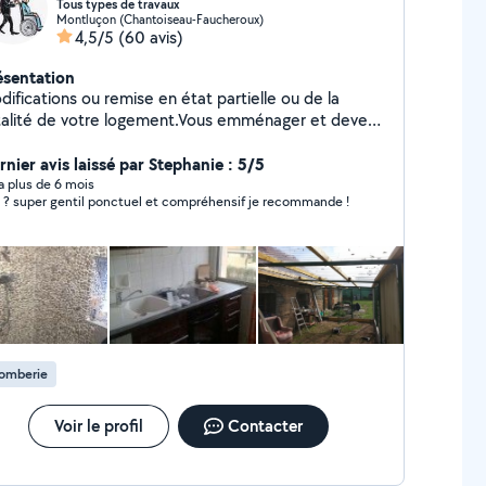
Tous types de travaux
Montluçon (Chantoiseau-Faucheroux)
4,5/5
(60 avis)
ésentation
ifications ou remise en état partielle ou de la
talité de votre logement.Vous emménager et devez :
er, Monter, Remplacer ou Installer, lustres, Placo,
icots, enduits, tapisserie, peinture et plein autre
rnier avis laissé par Stephanie : 5/5
ose Demandé je réponds à toutes vos demandes
y a plus de 6 mois
 ? super gentil ponctuel et compréhensif je recommande !
lomberie
Voir le profil
Contacter