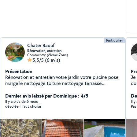
Particulier
Chater Raouf
Rénovation, entretien
Commentry (2ieme Zone)
3,3/5
(6 avis)
Présentation
Pr
Rénovation et entretien votre jardin votre piscine pose
Je
margelle nettoyage toiture nettoyage terrasse
do
rénovation mur pierres apparentes nettoyage
et
cheminée changer tube de cheminée rénovation
Dernier avis laissé par Dominique : 4/5
De
toiture peinture extérieur et intérieur carrelage
Il y a plus de 6 mois
Il 
désolée il faut choisir
Pas