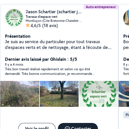
Auto-entrepreneur
Jason Schartier (schartier jason)
Travaux d'espace vert
Montluçon (Cite Bretonnie-Chatelet-Favieres-Conches)
4,6/5
(18 avis)
Présentation
Pr
Je suis au service du particulier pour tout travaux
Bo
d'espaces verts et de nettoyage, étant à l'écoute des
pe
particuliers n'hésitez pas à me contacter
ch
Dernier avis laissé par Ghislain : 5/5
De
Il y a 4 mois
Il y
Très bon travail réalisé rapidement et selon ce qui été
Trè
demandé. Très bonne communication, je recommande
for
vivement. Facturation rapide.
P
Voir le profil
Contacter