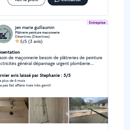
Entreprise
jen marie guillaumin
Plâtrerie peinture maconnerie
Désertines (Désertines)
5/5
(3 avis)
ésentation
 de maçonnerie besoin de plâtreries de peinture
cités général dépannage urgent plomberie
uchage passage de caméra interventions rapide
confiance JM BATI RENOVATION 03 sera
rnier avis laissé par Stephanie : 5/5
pondre a vos besoins .
y a plus de 6 mois
a pas fait affaire mais très gentil