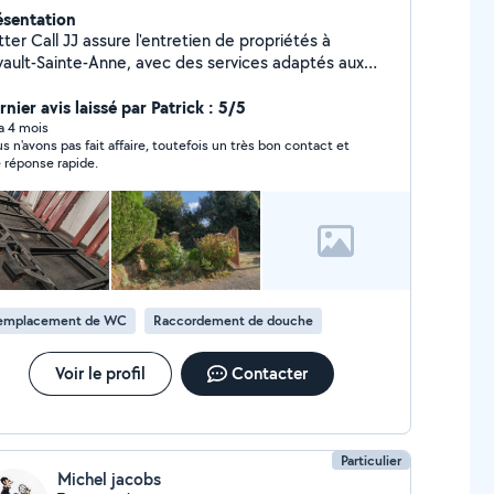
ésentation
ter Call JJ assure l'entretien de propriétés à
vault-Sainte-Anne, avec des services adaptés aux
ticuliers et aux professionnels. Chaque intervention
 réalisée avec soin pour garantir la qualité et la
nier avis laissé par Patrick : 5/5
abilité des travaux
 a 4 mois
s n'avons pas fait affaire, toutefois un très bon contact et
 réponse rapide.
emplacement de WC
Raccordement de douche
Voir le profil
Contacter
Particulier
Michel jacobs