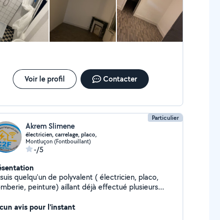
Voir le profil
Contacter
Particulier
Akrem Slimene
électricien, carrelage, placo,
Montluçon (Fontbouillant)
-/5
ésentation
suis quelqu'un de polyvalent ( électricien, placo,
mberie, peinture) aillant déjà effectué plusieurs
ntier je touche a tout.. travail propre et rapide
siter pas a me contacter
cun avis pour l'instant