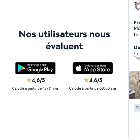
Pr
Mod
Nos utilisateurs nous
to
Fix
évaluent
cal
De
ch
Il 
Top
4,6/5
4,6/5
Calculé à partir de 48731 avis
Calculé à partir de 66000 avis
P