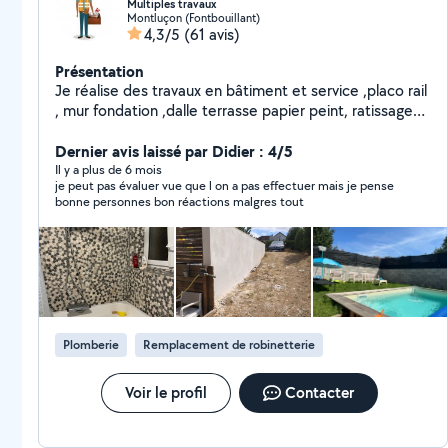
Multiples travaux
Montluçon (Fontbouillant)
4,3/5
(61 avis)
Présentation
Je réalise des travaux en bâtiment et service ,placo rail
, mur fondation ,dalle terrasse papier peint, ratissage
,pose sanitaires , transport manutention aide à
domicile réparation auto tonte pelouse taille haie
Dernier avis laissé par Didier : 4/5
ménage pose fenêtre ext .. à la demande du client
Il y a plus de 6 mois
je peut pas évaluer vue que l on a pas effectuer mais je pense
bonne personnes bon réactions malgres tout
Plomberie
Remplacement de robinetterie
Voir le profil
Contacter