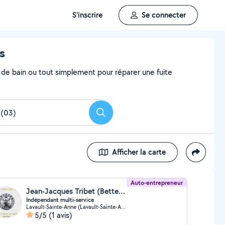
S'inscrire
Se connecter
s
e de bain ou tout simplement pour réparer une fuite
Rechercher
Afficher la carte
Auto-entrepreneur
Jean-Jacques Tribet (Bettercalljj)
Indépendant multi-service
Lavault-Sainte-Anne (Lavault-Sainte-Anne)
5/5
(1 avis)