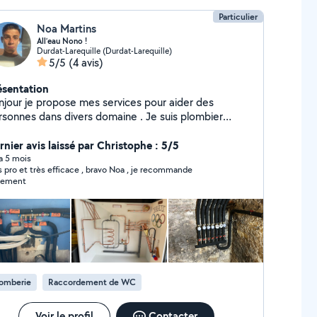
Particulier
Noa Martins
All’eau Nono !
Durdat-Larequille (Durdat-Larequille)
5/5
(4 avis)
ésentation
njour je propose mes services pour aider des
rsonnes dans divers domaine . Je suis plombier
auffagiste de métier .
rnier avis laissé par Christophe : 5/5
 a 5 mois
s pro et très efficace , bravo Noa , je recommande
tement
lomberie
Raccordement de WC
Voir le profil
Contacter