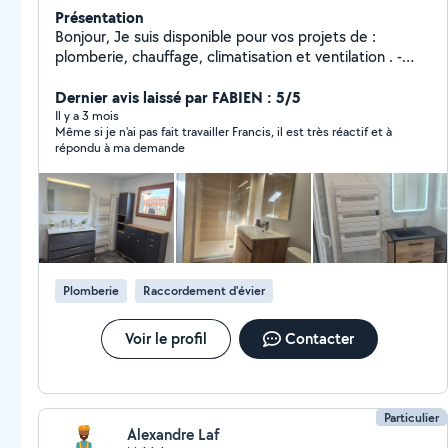
Présentation
Bonjour, Je suis disponible pour vos projets de :
plomberie, chauffage, climatisation et ventilation . -
renovation complête de sdb (placo-carrelage-elec-
plomberie) -remplacement chaudiere gaz -climatisation
Dernier avis laissé par FABIEN : 5/5
Pac air/air ou air/eau -dépannage plomberie etc.... À
Il y a 3 mois
Même si je n'ai pas fait travailler Francis, il est très réactif et à
votre service :)
répondu à ma demande
Plomberie
Raccordement d'évier
Voir le profil
Contacter
Particulier
Alexandre Laf