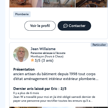
Plomberie
Voir le profil
Contacter
Particulier
Jean Willaisme
Personne sérieuse à l'écoute
Montluçon (Fours à Chaux)
3/5
(3 avis)
Présentation
ancien artisan du bâtiment depuis 1998 tout corps
d'état aménagement intérieur extérieur plomberie
électricité pose montage de meubles et plus tontes
de jardin entretien de petits terrains
Dernier avis laissé par Eric : 2/5
Il y a plus de 6 mois
Jean W a travaillé pour moi et j'ai été obligé samedi dernier de
payer une personne pour rectifier toutes les erreurs qu'il a
commises dans la réalisation de ma porte de garage.