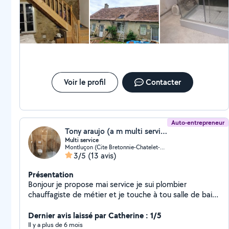
Voir le profil
Contacter
Auto-entrepreneur
Tony araujo (a m multi service)
Multi service
Montluçon (Cite Bretonnie-Chatelet-Favieres-Conches)
3/5
(13 avis)
Présentation
Bonjour je propose mai service je sui plombier
chauffagiste de métier et je touche à tou salle de bain
clé en main rénovation de a /z
Dernier avis laissé par Catherine : 1/5
Il y a plus de 6 mois