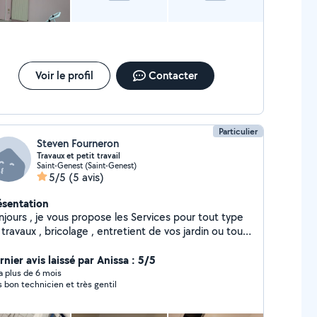
Voir le profil
Contacter
Particulier
Steven Fourneron
Travaux et petit travail
Saint-Genest (Saint-Genest)
5/5
(5 avis)
ésentation
njours , je vous propose les Services pour tout type
travaux , bricolage , entretient de vos jardin ou tout
re type de petit travail
nier avis laissé par Anissa : 5/5
y a plus de 6 mois
s bon technicien et très gentil