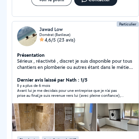
Particulier
Jawad Low
Domérat (Banlieue)
4,6/5
(23 avis)
Présentation
Sérieux , réactivité , discret je suis disponible pour tous
chantiers en plomberie ou autres étant dans le métier
du bâtiment je peux vous faire bénéficier de
connaissance pour mener à bien votre projet. Je suis
Dernier avis laissé par Nath : 1/5
équipé pour réaliser soigneusement vos souhaits et
Il y a plus de 6 mois
Avant lui je me decidais pour une entreprise que je n’ai pas
vous satisfaire
prise au final,je suis revenue vers lui (avec pleine confiance),
eh bien,son attitude avait changé; le chantier a été massacré
(photos nombreuses) aucune rectification ou réparation
correcte avant reagreage,personne n’est venu le lendemain
(samedi)comme prévu, me laissant sans explication.La pose
devenue impossible (sol irregulier aussi)les lames de pvc sol
que Jawad devait amener ont ete rendues au magasin; il a
essayé de recuperer le remboursement (en liquide mais ça je
ne le savais pas)avec mon accord et ma confiance encore,