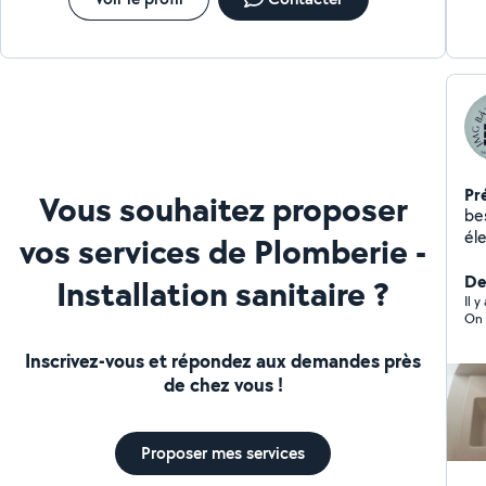
Pr
Vous souhaitez proposer
besoin
électri
vos services de Plomberie -
débo
faites 
De
Installation sanitaire ?
ré
Il 
On 
Inscrivez-vous et répondez aux demandes près
de chez vous !
Proposer mes services