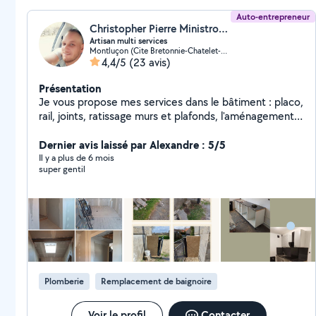
Auto-entrepreneur
Christopher Pierre Ministrot (M-C Bâtiment)
Artisan multi services
Montluçon (Cite Bretonnie-Chatelet-Favieres-Conches)
4,4/5
(23 avis)
Présentation
Je vous propose mes services dans le bâtiment : placo,
rail, joints, ratissage murs et plafonds, l'aménagement
des combles et isolation, revêtement sol, murs et
plafonds ( peinture, papier peint, crépis intérieur, cire
Dernier avis laissé par Alexandre : 5/5
intérieure, carrelage, pose de fausses pierres
Il y a plus de 6 mois
super gentil
apparentes et fausses briques, pose de parement,
pose de parquet, pose de lino...),pose verrerie, pose
sanitaire, dalle, terrasse, petite démolition, création ou
modification d'une cuisine... ainsi que touts petits
travaux de bricolage, montage de meubles, évacuation
à la déchetterie (meubles, électroménager, literie,
déchets verts).
Plomberie
Remplacement de baignoire
Voir le profil
Contacter