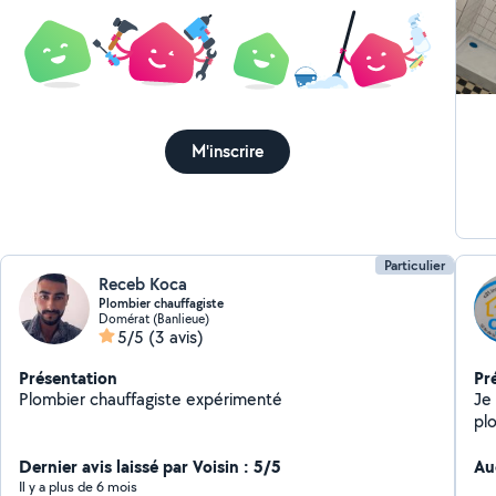
M'inscrire
Particulier
Receb Koca
Plombier chauffagiste
Domérat (Banlieue)
5/5
(3 avis)
Présentation
Pr
Plombier chauffagiste expérimenté
Je 
plo
cha
Dernier avis laissé par Voisin : 5/5
hé
Au
Il y a plus de 6 mois