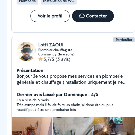
Plomberie
Installation de WC
mais ça n’a pas marché, heureusement.... 1 pied de meuble
cassé, finitions non faites.....Aucun regret, aucun desir de faire
bien; je recois une belle facture et une menace. Les 2 photos
Voir le profil
Contacter
après reagreage, et il n’y a pas que ça. ce genre de choses ne
devrait pas exister.
Particulier
Lotfi ZAOUI
Plombier chauffagiste
Commentry (1ère zone)
3,7/5
(3 avis)
Présentation
Bonjour Je vous propose mes services en plomberie
générale et chauffage (installation uniquement je ne
fais pas les entretiens de chaudières) * Façonnage du
cuivre * Façonnage acier * Brasure cuivre * Soudure
Dernier avis laissé par Dominique : 4/5
acier. Dépannage, réparation fuites, débouchage wc...
Il y a plus de 6 mois
Très sympa mais il fallait faire un choix j'ai donc été au plus
N'hésitez pas à me contacter pour plus de
réactif peut-être une prochaine fois
renseignements. Cordialement.