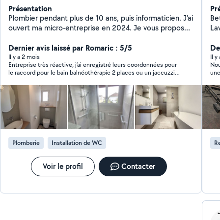
Présentation
Pr
Plombier pendant plus de 10 ans, puis informaticien. J'ai
Bet
ouvert ma micro-entreprise en 2024. Je vous propose
La
mes services dans ces deux domaines mais aussi pour
par
le petit bricolage, jardinage et manutention.
Dernier avis laissé par Romaric : 5/5
est
Der
dur
Il y a 2 mois
Il y
Entreprise très réactive, j’ai enregistré leurs coordonnées pour
Nou
le raccord pour le bain balnéothérapie 2 places ou un jaccuzzi 4
une
places, une fois que je l’aurais acheté.
Plomberie
Installation de WC
R
Voir le profil
Contacter