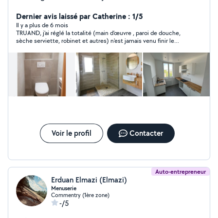
clé en main rénovation de a /z
Dernier avis laissé par Catherine : 1/5
Il y a plus de 6 mois
TRUAND, j'ai réglé la totalité (main d’œuvre , paroi de douche,
sèche serviette, robinet et autres) n'est jamais venu finir le
travail. Il a abandonné le chantier du jour au lendemain en
prétextant un souci familial, ce que je pouvais comprendre.
Puis ne répond ni au tél, ni aux mails. Et cerise sur le gâteau, le
travail est mal fait. Faïence mal posée, joints mal faits, trous
pour robinetterie pas alignés. Et maintenant je dois trouver
quelqu'un qui accepte de passer derrière.
Voir le profil
Contacter
Auto-entrepreneur
Erduan Elmazi (Elmazi)
Menuserie
Commentry (1ère zone)
-/5