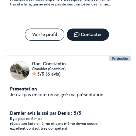
travail à faire, qui ne relève pas de ses compétences (il me
faudra monter un mur en parpaing plutôt que de remonter un
vieux mur en pierre très abîmé). Je le remercie vivement pour
ses avis pertinents. Personne fiable, de confiance.
Voir le profil
Contacter
Particulier
Gael Constantin
Chamblet (Chamblet)
5/5
(6 avis)
Présentation
Je n'ai pas encore renseigné ma présentation.
Dernier avis laissé par Denis : 5/5
Il y a plus de 6 mois
réparation faite en 5 mn et sans même devoir souder !!!
excellent contact tres compétent.