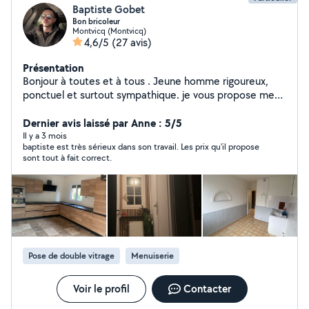
Baptiste Gobet
Bon bricoleur
Montvicq (Montvicq)
4,6/5
(27 avis)
Présentation
Bonjour à toutes et à tous . Jeune homme rigoureux,
ponctuel et surtout sympathique. je vous propose mes
services en espaces verts (tonte de pelouse, taillage de
haie, désherbage, debrousaillage...) ainsi que le
Dernier avis laissé par Anne : 5/5
bricolage intérieur(peinture murs et plafonds, ratissage
Il y a 3 mois
baptiste est très sérieux dans son travail. Les prix qu'il propose
à l'enduit, bande à placo pose de parquet flottant,
sont tout à fait correct.
faïence, pierre de parement, montage de meubles etc
)et extérieur ( peinture volets, karcher...) je reste à
votre disposition pour toutes questions ou demande .
Bonne journée à tous .
Pose de double vitrage
Menuiserie
Voir le profil
Contacter