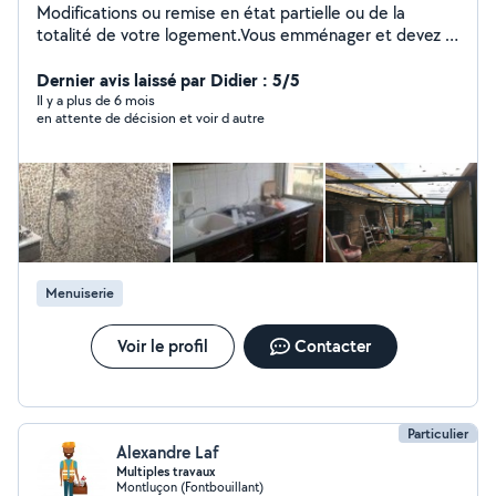
Modifications ou remise en état partielle ou de la
totalité de votre logement.Vous emménager et devez :
Fixer, Monter, Remplacer ou Installer, lustres, Placo,
calicots, enduits, tapisserie, peinture et plein autre
Dernier avis laissé par Didier : 5/5
chose Demandé je réponds à toutes vos demandes
Il y a plus de 6 mois
en attente de décision et voir d autre
Menuiserie
Voir le profil
Contacter
Particulier
Alexandre Laf
Multiples travaux
Montluçon (Fontbouillant)