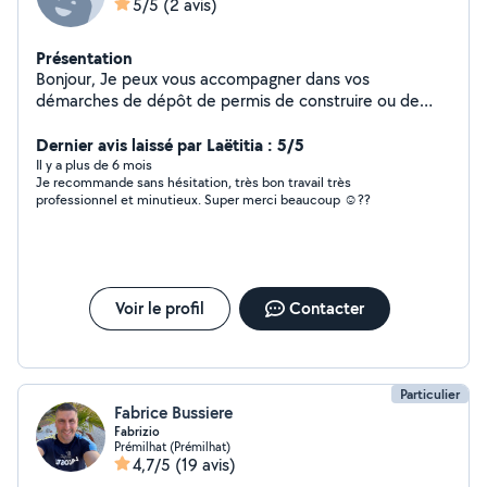
5/5
(2 avis)
Présentation
Bonjour, Je peux vous accompagner dans vos
démarches de dépôt de permis de construire ou de
déclaration préalable, voire effectuer toutes les
démarches pour vous si nécessaire. J'ai à disposition
Dernier avis laissé par Laëtitia : 5/5
tout le matériel pour relever dimensions et topographie
Il y a plus de 6 mois
Je recommande sans hésitation, très bon travail très
du terrain, je possède également un logiciel performant
professionnel et minutieux. Super merci beaucoup ☺️??
pour effectuer les documents à fournir avec sérieux et
précision. Je peux également vous accompagner dans la
conception de vos plans sur-mesure, sans aller jusqu'au
dépôt de documents administratifs. Enfin, je maitrise la
réalisation de visuels 3D pour une représentation plus
Voir le profil
Contacter
réaliste de vos projets.
Particulier
Fabrice Bussiere
Fabrizio
Prémilhat (Prémilhat)
4,7/5
(19 avis)