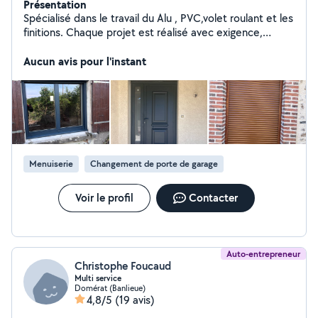
Présentation
Spécialisé dans le travail du Alu , PVC,volet roulant et les
finitions. Chaque projet est réalisé avec exigence,
précision et passion, en privilégiant des matériaux de
qualité et un travail soigné dans les moindres détails.
Aucun avis pour l'instant
Menuiserie
Changement de porte de garage
Voir le profil
Contacter
Auto-entrepreneur
Christophe Foucaud
Multi service
Domérat (Banlieue)
4,8/5
(19 avis)