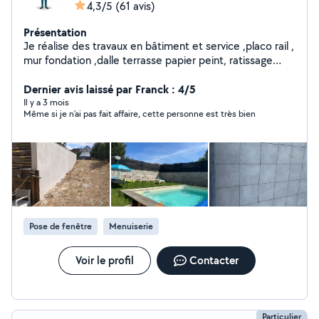
4,3/5
(61 avis)
Présentation
Je réalise des travaux en bâtiment et service ,placo rail ,
mur fondation ,dalle terrasse papier peint, ratissage
,pose sanitaires , transport manutention aide à domicile
réparation auto tonte pelouse taille haie ménage pose
Dernier avis laissé par Franck : 4/5
fenêtre ext .. à la demande du client
Il y a 3 mois
Même si je n’ai pas fait affaire, cette personne est très bien
Pose de fenêtre
Menuiserie
Voir le profil
Contacter
Particulier