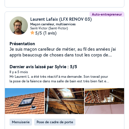
Auto-entrepreneur
Laurent Lafaix (LFX RENOV 03)
Maçon carreleur, multiservices
Saint-Victor (Saint-Victor)
5/5
(1 avis)
Présentation
Je suis maçon carelleur de métier, au fil des années j'ai
appris beaucoup de choses dans tout les corps de
métiers du bâtiment.
Dernier avis laissé par Sylvie : 5/5
Il y a 5 mois
Mr Laurent L. a été très réactif à ma demande. Son travail pour
la pose de la faïence dans ma salle de bain est très bien fait et
soigné. Mes choix ont été respecté. Les tarifs très abordables.
Si besoin je referais appelle à Mr Laurent L. en qui j'ai eu toute
confiance lui ayant laissé mes clés pour travailler pendant mes
vacances et ayant retrouvé une maison parfaitement propre à
mon retour, l'envoie de sa part tous les soirs de photos pour
suivre l'avancé de mes travaux c'est top. Donc je le
recommande fortement personne sérieuse, ponctuelle,
discrète, a l'écoute et sait faire différent travaux pas que de la
Menuiserie
Pose de cadre de porte
faïence.