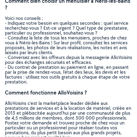
Comment bien choisir un menuisier à Néris-les-Bains
?
Voici nos conseils :
- Indiquez votre besoin en quelques secondes : quel service
recherchez-vous ? Est-ce urgent ? Quel type de prestataire,
particulier ou professionnel, souhaitez-vous ?
- Consultez la liste de tous les menuisiers, proches de chez
vous à Néris-les-Bains ! Sur leur profil, consultez les services
proposés, les photos de leurs réalisations, les notes et avis
laissés par leurs clients.
- Conversez avec les offreurs depuis la messagerie AlloVoisins
pour des échanges sécurisés et efficaces.
- Du contrat de prestation au paiement en ligne, en passant
par la prise de rendez-vous, l’état des lieux, les devis et les
factures : utilisez nos outils gratuits à chaque étape de votre
prestation.
Comment fonctionne AlloVoisins ?
AlloVoisins c’est la marketplace leader dédiée aux
prestations de services et à la location de matériel, créée en
2013 et plébiscitée aujourd’hui par une communauté de plus
de 4,5 millions de membres, dont 300 000 professionnels.
Postez votre demande et trouvez proche de chez vous un
particulier ou un professionnel pour réaliser toutes vos
prestations, du plus petit besoin aux plus grands projets,