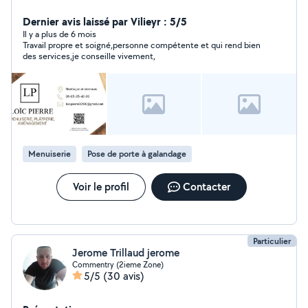
bien fait et je réalise tous types d'aménagements
intérieurs : dressings, placards, cloisons, plafonds, sols,
Dernier avis laissé par Vilieyr : 5/5
etc. N'hésitez pas à me contacter pour vos projets ou
Il y a plus de 6 mois
Travail propre et soigné,personne compétente et qui rend bien
petits dépannages !
des services,je conseille vivement,
Menuiserie
Pose de porte à galandage
Voir le profil
Contacter
Particulier
Jerome Trillaud jerome
Commentry (2ieme Zone)
5/5
(30 avis)