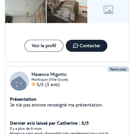
cadre été abimé merci beaucoup
Voir le profil
Contacter
Particulier
Maxence Migotto
Montluçon (Ville Gozet)
5/5
(3 avis)
Présentation
Je n'ai pas encore renseigné ma présentation.
Dernier avis laissé par Catherine : 5/5
Il y a plus de 6 mois
Maxence s'est rendu disponible très rapidement pour voir le