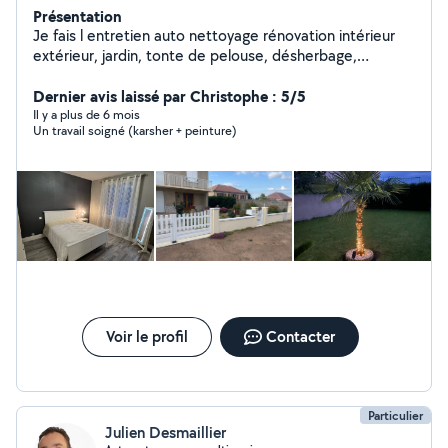
Présentation
Je fais l entretien auto nettoyage rénovation intérieur
extérieur, jardin, tonte de pelouse, désherbage,
débroussaillage peinture extérieur, nettoyage extérieur
transport pose carrelage faïence plantation jardin
Dernier avis laissé par Christophe : 5/5
Il y a plus de 6 mois
Un travail soigné (karsher + peinture)
Voir le profil
Contacter
Particulier
Julien Desmaillier