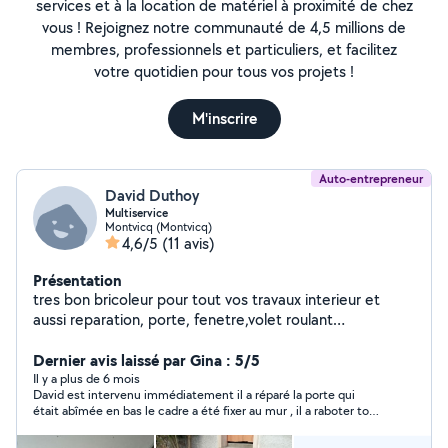
services et à la location de matériel à proximité de chez
vous ! Rejoignez notre communauté de 4,5 millions de
membres, professionnels et particuliers, et facilitez
votre quotidien pour tous vos projets !
M'inscrire
Auto-entrepreneur
David Duthoy
Multiservice
Montvicq (Montvicq)
4,6/5
(11 avis)
Présentation
tres bon bricoleur pour tout vos travaux interieur et
aussi reparation, porte, fenetre,volet roulant
,moustiquaire etc .....
Dernier avis laissé par Gina : 5/5
Il y a plus de 6 mois
David est intervenu immédiatement il a réparé la porte qui
était abîmée en bas le cadre a été fixer au mur , il a raboter tout
les côtés et même la serrure , maintenant la porte s’ouvre et se
referme sans difficulté Il a fait d’excellent travail malgré que la