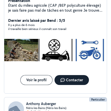
Présentation
Étant du milieu agricole (CAP /BEP polyculture élevage)
je sais faire pas mal de tâches en tout genre Je trouve
souvent des solutions aux problèmes que je rencontre.
Si le plan B ne fonctionne pas , c'est pas grave il y a
Dernier avis laissé par Bend : 5/5
toute les lettres de l'alphabet ;) La mécanique est ma
Il y a plus de 6 mois
il travaille bien sérieux il connaît son travail
passion première Rigoureux dans mon travail , très
agréable et à l'écoute des vos besoins . Trouver la ou les
solutions pour que vos interventions vous coûte le
moins cher possible fait partie de ma vision des choses ,
c'est compliqué pour beaucoup d'entre nous . N'hésitez
pas mes chers voisins Jérôme a votre service
Voir le profil
Contacter
Particulier
Anthony Auberger
Néris-les-Bains (Néris-les-Bains)