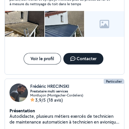
IMPURETÉS NE LES LAISSEZ PAS S'INSTALLER NOUS
à mesure du nettoyage du toit dans le temps
VOUS APPORTONS LA SOLUTION nous travaillons avec
des produits professionnel, 100% français nous sommes
aussi à votre écoute pour vos projets tel: que -peinture
intérieur-extérieur - travaux de couverture - rénovation
Lirony et la pour discuter de vos besoins et obtenir un
devis. Espace vert
Voir le profil
Contacter
Particulier
Frédéric HRECINSKI
Prestataire multi services
Montluçon (Montgacher-Cordeliers)
3,9/5
(18 avis)
Présentation
Autodidacte, plusieurs métiers exercés de technicien
de maintenance automaticien à technicien en avionique,
chauffeur PL / SPL, en passant par le bricolage tous