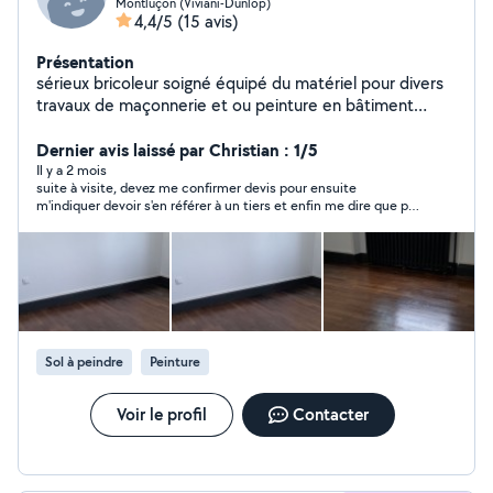
Montluçon (Viviani-Dunlop)
4,4/5
(15 avis)
Présentation
sérieux bricoleur soigné équipé du matériel pour divers
travaux de maçonnerie et ou peinture en bâtiment
diplômé expérimenté je peux réalisé vos travaux de
peinture ; ;tonte pelouse élagage etc déménagement
Dernier avis laissé par Christian : 1/5
Il y a 2 mois
suite à visite, devez me confirmer devis pour ensuite
m'indiquer devoir s'en référer à un tiers et enfin me dire que pas
possible.....
Sol à peindre
Peinture
Voir le profil
Contacter