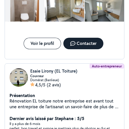
Puis ne répond ni au tél, ni aux mails. Et cerise sur le gâteau, le
travail est mal fait. Faïence mal posée, joints mal faits, trous
pour robinetterie pas alignés. Et maintenant je dois trouver
quelqu'un qui accepte de passer derrière.
Voir le profil
Contacter
Auto-entrepreneur
Esaie Lirony (EL Toiture)
Couvreur
Domérat (Banlieue)
4,5/5
(2 avis)
Présentation
Rénovation EL toiture notre entreprise est avant tout
une entreprise de l'artisanat un savoir-faire de plus de 10
ans d'expérience SI VOTRE TOITURE RENCONTRE DES
PROBLEMES, TELS QUE: MOUSSE, LICHENS, ALGUE,
Dernier avis laissé par Stephane : 5/5
VERT DE GRIS, GRAS DE CHEMINEE OU AUTRES
Il y a plus de 6 mois
parfait, bon travail et sympa je mettrais plus de photos au fur et