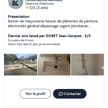
Plâtrerie peinture maconnerie
Désertines (Désertines)
5/5
(3 avis)
Présentation
besoin de maçonnerie besoin de plâtreries de peinture
électricités général dépannage urgent plomberie
débouchage passage de caméra interventions rapide
faites confiance JM BATI RENOVATION 03 sera
Dernier avis laissé par DURET Jean-Jacques : 5/5
répondre a vos besoins .
Il y a plus de 6 mois
Voisin très réactif, poli, je recommande.
Voir le profil
Contacter