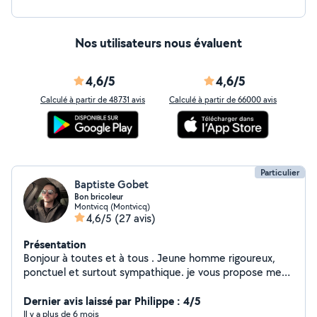
Nos utilisateurs nous évaluent
4,6/5
4,6/5
Calculé à partir de 48731 avis
Calculé à partir de 66000 avis
Particulier
Baptiste Gobet
Bon bricoleur
Montvicq (Montvicq)
4,6/5
(27 avis)
Présentation
Bonjour à toutes et à tous . Jeune homme rigoureux,
ponctuel et surtout sympathique. je vous propose mes
services en espaces verts (tonte de pelouse, taillage de
haie, désherbage, debrousaillage...) ainsi que le
Dernier avis laissé par Philippe : 4/5
bricolage intérieur(peinture murs et plafonds, ratissage
Il y a plus de 6 mois