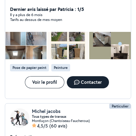
des combles et isolation, revêtement sol, murs et
plafonds ( peinture, papier peint, crépis intérieur, cire
Dernier avis laissé par Patricia : 1/5
intérieure, carrelage, pose de fausses pierres
Il y a plus de 6 mois
Tarifs au dessus de mes moyen
apparentes et fausses briques, pose de parement,
pose de parquet, pose de lino...),pose verrerie, pose
sanitaire, dalle, terrasse, petite démolition, création ou
modification d'une cuisine... ainsi que touts petits
travaux de bricolage, montage de meubles, évacuation
à la déchetterie (meubles, électroménager, literie,
déchets verts).
Pose de papier peint
Peinture
Voir le profil
Contacter
Particulier
Michel jacobs
Tous types de travaux
Montluçon (Chantoiseau-Faucheroux)
4,5/5
(60 avis)