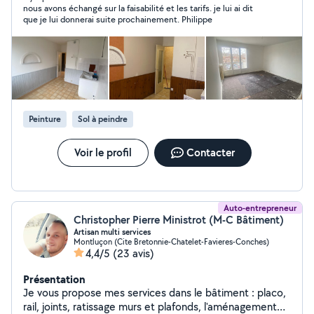
nous avons échangé sur la faisabilité et les tarifs. je lui ai dit
à l'enduit, bande à placo pose de parquet flottant,
que je lui donnerai suite prochainement. Philippe
faïence, pierre de parement, montage de meubles etc
)et extérieur ( peinture volets, karcher...) je reste à
votre disposition pour toutes questions ou demande .
Bonne journée à tous .
Peinture
Sol à peindre
Voir le profil
Contacter
Auto-entrepreneur
Christopher Pierre Ministrot (M-C Bâtiment)
Artisan multi services
Montluçon (Cite Bretonnie-Chatelet-Favieres-Conches)
4,4/5
(23 avis)
Présentation
Je vous propose mes services dans le bâtiment : placo,
rail, joints, ratissage murs et plafonds, l'aménagement