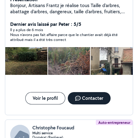
Bonjour, Artisans Frantz je réalise tous Taille d'arbres,
abattage d'arbres, dangereux, taille d'arbres, fruitiers,
débroussaillage, tonte de pelouse, évacuation des
déchets vos travaux nettoyage de toiture, nettoyage de
Dernier avis laissé par Peter : 5/5
façade dallage petits. Travaux de maçonnerie devis
Il y a plus de 6 mois
Nous n'avons pas fait affaire parce que le chantier avait déjà été
gratuit. Je suis un professionnel de plus de 10 ans
attribué mais il a été très correct
d'expérience auto entrepreneur. À mon compte
N'hésitez t'es pas à me contacter pour plus de
renseignements aux 06/02/39 0011
Voir le profil
Contacter
Auto-entrepreneur
Christophe Foucaud
Multi service
Domérat (Banlieue)