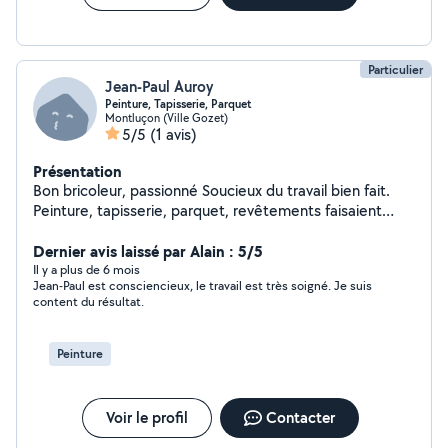
Particulier
Jean-Paul Auroy
Peinture, Tapisserie, Parquet
Montluçon (Ville Gozet)
5/5
(1 avis)
Présentation
Bon bricoleur, passionné Soucieux du travail bien fait.
Peinture, tapisserie, parquet, revêtements faisaient
partie de mon travail en activité. Pour contact : zero7 74
60 04 85
Dernier avis laissé par Alain : 5/5
Il y a plus de 6 mois
Jean-Paul est consciencieux, le travail est très soigné. Je suis
content du résultat.
Peinture
Voir le profil
Contacter