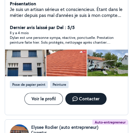
Présentation
Je suis un artisan sérieux et consciencieux. Étant dans le
métier depuis pas mal d'années je suis à mon compte
depuis 2016 et Je suis ici pour me faire connaître à de
nouveaux clients qui veulent un travail professionnel et
Dernier avis laissé par Del : 5/5
bien réalisé
Il y a 4 mois
Dylan est une personne sympa, réactive, ponctuelle. Prestation
peinture faite hier. Sols protégés, nettoyage après chantier.
Très bon travail. Je vous le recommande vivement.
Pose de papier peint
Peinture
Voir le profil
Contacter
Auto-entrepreneur
Elysee Rodier (auto entrepreneur)
Couvertur