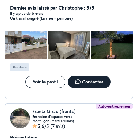
débroussaillage peinture extérieur, nettoyage extérieur
transport pose carrelage faïence plantation jardin
Dernier avis laissé par Christophe : 5/5
Il y a plus de 6 mois
Un travail soigné (karsher + peinture)
Peinture
Voir le profil
Contacter
Auto-entrepreneur
Frantz Girac (frantz)
Entretien d'espaces verts
Montluçon (Marais-Villars)
3,6/5
(7 avis)
Présentation