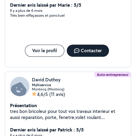
secteurs d'activité confondus (pose de carrelage et
Dernier avis laissé par Marie : 5/5
parquet flottant, placo, isolation, petite et moyenne
Il y a plus de 6 mois
Très bien effaçasses et ponctuel
maçonnerie, électricité, plomberie, papier peint,
peinture, mécanique automobile, travaux de jardinage,
etc... ) Méticuleux, travail sérieux et garanti de résultat.
Voir le profil
Contacter
Auto-entrepreneur
David Duthoy
Multiservice
Montvicq (Montvicq)
4,6/5
(11 avis)
Présentation
tres bon bricoleur pour tout vos travaux interieur et
aussi reparation, porte, fenetre,volet roulant
,moustiquaire etc .....
Dernier avis laissé par Patrick : 5/5
Il y a plus de 6 mois