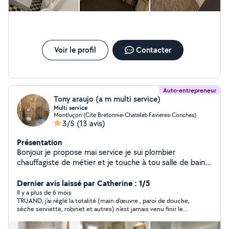
Voir le profil
Contacter
Auto-entrepreneur
Tony araujo (a m multi service)
Multi service
Montluçon (Cite Bretonnie-Chatelet-Favieres-Conches)
3/5
(13 avis)
Présentation
Bonjour je propose mai service je sui plombier
chauffagiste de métier et je touche à tou salle de bain
clé en main rénovation de a /z
Dernier avis laissé par Catherine : 1/5
Il y a plus de 6 mois
TRUAND, j'ai réglé la totalité (main d’œuvre , paroi de douche,
sèche serviette, robinet et autres) n'est jamais venu finir le
travail. Il a abandonné le chantier du jour au lendemain en
prétextant un souci familial, ce que je pouvais comprendre.