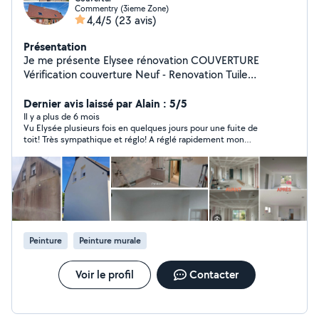
Commentry (3ieme Zone)
4,4/5
(23 avis)
Présentation
Je me présente Elysee rénovation COUVERTURE
Vérification couverture Neuf - Renovation Tuile
Remaniage Recherche fuite Zinguerie Changement de
gouttières Pose de velux avec ou sans modification
Dernier avis laissé par Alain : 5/5
PEINTURES INTÉRIEUR EXTÉRIEUR rénovation intérieur
Il y a plus de 6 mois
Vu Elysée plusieurs fois en quelques jours pour une fuite de
extérieur peinture intérieur extérieur pose de tapisserie
toit! Très sympathique et réglo! A réglé rapidement mon
MAÇONNERIE Chapes Dalles Fondations Murs
problème; bonne finition! A revoir pour des travaux de peinture
Terrasses Clôture Carrelage Hésitez pas à me contacter
intérieure en septembre! Merci Ylysée!
via la plate-forme AlloVoisins Déplacement sous 48
heures et devis gratuit
Peinture
Peinture murale
Voir le profil
Contacter