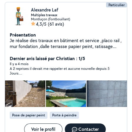
Particulier
Alexandre Laf
Multiples travaux
Montluçon (Fontbouillant)
4,3/5
(61 avis)
Présentation
Je réalise des travaux en bâtiment et service ,placo rail ,
mur fondation ,dalle terrasse papier peint, ratissage
,pose sanitaires , transport manutention aide à domicile
réparation auto tonte pelouse taille haie ménage pose
Dernier avis laissé par Christian : 1/5
fenêtre ext .. à la demande du client
Il y a 4 mois
A 2 reprises il devait me rappeler et aucune nouvelle depuis 5
Jours....
Pose de papier peint
Porte à peindre
Voir le profil
Contacter