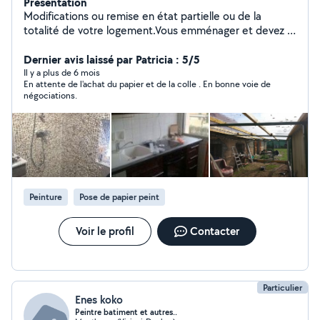
Présentation
Modifications ou remise en état partielle ou de la
totalité de votre logement.Vous emménager et devez :
Fixer, Monter, Remplacer ou Installer, lustres, Placo,
calicots, enduits, tapisserie, peinture et plein autre
Dernier avis laissé par Patricia : 5/5
chose Demandé je réponds à toutes vos demandes
Il y a plus de 6 mois
En attente de l'achat du papier et de la colle . En bonne voie de
négociations.
Peinture
Pose de papier peint
Voir le profil
Contacter
Particulier
Enes koko
Peintre batiment et autres..