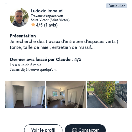
Particulier
Ludovic Imbaud
Travaux d’espace vert
Saint-Victor (Saint-Victor)
4/5
(1 avis)
Présentation
Je recherche des travaux d'entretien d'espaces verts (
tonte, taille de haie , entretien de massif
débroussaillage ect ou des travaux de peinture intérieur
ou extérieur . Éventuellement de la manutention ou
Dernier avis laissé par Claude : 4/5
déménagement.
Il y a plus de 6 mois
J'avais déjà trouvé quelqu'un.
Voir le profil
Contacter