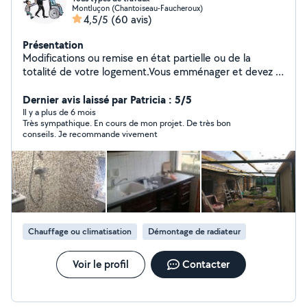
Montluçon (Chantoiseau-Faucheroux)
4,5/5
(60 avis)
Présentation
Modifications ou remise en état partielle ou de la
totalité de votre logement.Vous emménager et devez :
Fixer, Monter, Remplacer ou Installer, lustres, Placo,
calicots, enduits, tapisserie, peinture et plein autre
Dernier avis laissé par Patricia : 5/5
chose Demandé je réponds à toutes vos demandes
Il y a plus de 6 mois
Très sympathique. En cours de mon projet. De très bon
conseils. Je recommande vivement
Chauffage ou climatisation
Démontage de radiateur
Voir le profil
Contacter