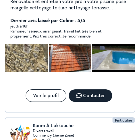
Rénovation et entretien votre jardin votre piscine pose
margelle nettoyage toiture nettoyage terrasse
rénovation mur pierres apparentes nettoyage cheminée
changer tube de cheminée rénovation toiture peinture
Dernier avis laissé par Coline : 5/5
extérieur et intérieur carrelage
jeudi à 18h
Ramoneur sérieux, arrangeant. Travail fait très bien et
proprement. Prix très correct. Je recommande
Voir le profil
Contacter
Particulier
Karim Ait akkouche
Divers travail
Commentry (3ieme Zone)