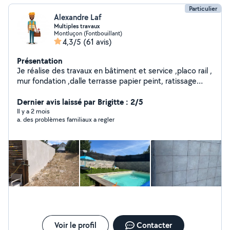
Particulier
Alexandre Laf
Multiples travaux
Montluçon (Fontbouillant)
4,3/5
(61 avis)
Présentation
Je réalise des travaux en bâtiment et service ,placo rail ,
mur fondation ,dalle terrasse papier peint, ratissage
,pose sanitaires , transport manutention aide à domicile
réparation auto tonte pelouse taille haie ménage pose
Dernier avis laissé par Brigitte : 2/5
fenêtre ext .. à la demande du client
Il y a 2 mois
a. des problèmes familiaux a regler
Voir le profil
Contacter