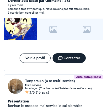
des collèges pour ménage et cuisine préparation des
Dernier avis laissé par Germaine : 5/5
repas j ai le sens du contacte de l ecoute garde d
Il y a 5 mois
personne très sympathique. Nous n'avons pas fait affaire, mais,
enfants aussi si vous avez besoin soiree journee à l
à été de bon conseil pr moi.
écoute disponible dans l heure sur montlucon et
alentours je suis une personne sérieuse et j ai de l
expérience et je suis à l écoute de vos démarches
Voir le profil
Contacter
Auto-entrepreneur
Tony araujo (a m multi service)
Multi service
Montluçon (Cite Bretonnie-Chatelet-Favieres-Conches)
3/5
(13 avis)
Présentation
Bonjour je propose mai service je sui plombier