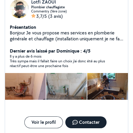
Lotfi ZAOUI
Plombier chauffagiste
Commentry (1ère zone)
3,7/5
(3 avis)
Présentation
Bonjour Je vous propose mes services en plomberie
générale et chauffage (installation uniquement je ne fais
pas les entretiens de chaudières) * Façonnage du cuivre
* Façonnage acier * Brasure cuivre * Soudure acier.
Dernier avis laissé par Dominique : 4/5
Dépannage, réparation fuites, débouchage wc...
Il y a plus de 6 mois
Très sympa mais il fallait faire un choix j'ai donc été au plus
N'hésitez pas à me contacter pour plus de
réactif peut-être une prochaine fois
renseignements. Cordialement.
Voir le profil
Contacter