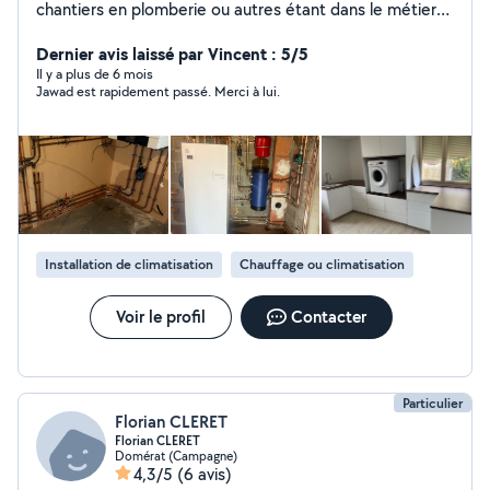
chantiers en plomberie ou autres étant dans le métier
du bâtiment je peux vous faire bénéficier de
connaissance pour mener à bien votre projet. Je suis
Dernier avis laissé par Vincent : 5/5
équipé pour réaliser soigneusement vos souhaits et
Il y a plus de 6 mois
Jawad est rapidement passé. Merci à lui.
vous satisfaire
Installation de climatisation
Chauffage ou climatisation
Voir le profil
Contacter
Particulier
Florian CLERET
Florian CLERET
Domérat (Campagne)
4,3/5
(6 avis)