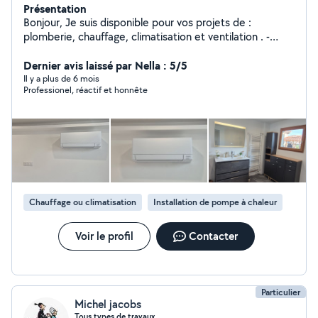
Présentation
Bonjour, Je suis disponible pour vos projets de :
plomberie, chauffage, climatisation et ventilation . -
renovation complête de sdb (placo-carrelage-elec-
plomberie) -remplacement chaudiere gaz -climatisation
Dernier avis laissé par Nella : 5/5
Pac air/air ou air/eau -dépannage plomberie etc.... À
Il y a plus de 6 mois
Professionel, réactif et honnête
votre service :)
Chauffage ou climatisation
Installation de pompe à chaleur
Voir le profil
Contacter
Particulier
Michel jacobs
Tous types de travaux