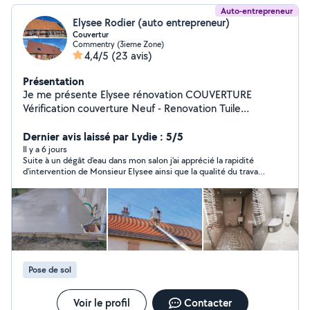
Auto-entrepreneur
Elysee Rodier (auto entrepreneur)
Couvertur
Commentry (3ieme Zone)
4,4/5
(23 avis)
Présentation
Je me présente Elysee rénovation COUVERTURE
Vérification couverture Neuf - Renovation Tuile
Remaniage Recherche fuite Zinguerie Changement de
gouttières Pose de velux avec ou sans modification
Dernier avis laissé par Lydie : 5/5
PEINTURES INTÉRIEUR EXTÉRIEUR rénovation intérieur
Il y a 6 jours
Suite à un dégât d'eau dans mon salon j'ai apprécié la rapidité
extérieur peinture intérieur extérieur pose de tapisserie
d'intervention de Monsieur Elysee ainsi que la qualité du travail
MAÇONNERIE Chapes Dalles Fondations Murs
effectué. Merci
Terrasses Clôture Carrelage Hésitez pas à me contacter
via la plate-forme AlloVoisins Déplacement sous 48
heures et devis gratuit
Pose de sol
Voir le profil
Contacter