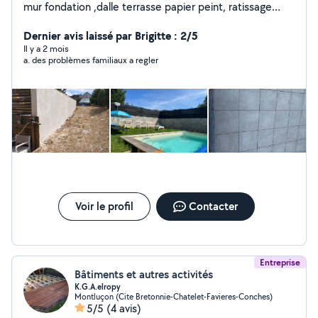
mur fondation ,dalle terrasse papier peint, ratissage
,pose sanitaires , transport manutention aide à domicile
réparation auto tonte pelouse taille haie ménage pose
Dernier avis laissé par Brigitte : 2/5
fenêtre ext .. à la demande du client
Il y a 2 mois
a. des problèmes familiaux a regler
Voir le profil
Contacter
Entreprise
Bâtiments et autres activités
K.G.A.elropy
Montluçon (Cite Bretonnie-Chatelet-Favieres-Conches)
5/5
(4 avis)