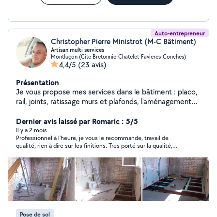
Auto-entrepreneur
Christopher Pierre Ministrot (M-C Bâtiment)
Artisan multi services
Montluçon (Cite Bretonnie-Chatelet-Favieres-Conches)
4,4/5
(23 avis)
Présentation
Je vous propose mes services dans le bâtiment : placo,
rail, joints, ratissage murs et plafonds, l'aménagement
des combles et isolation, revêtement sol, murs et
plafonds ( peinture, papier peint, crépis intérieur, cire
Dernier avis laissé par Romaric : 5/5
intérieure, carrelage, pose de fausses pierres
Il y a 2 mois
Professionnel à l’heure, je vous le recommande, travail de
apparentes et fausses briques, pose de parement,
qualité, rien à dire sur les finitions. Tres porté sur la qualité,
pose de parquet, pose de lino...),pose verrerie, pose
travaille propre, rien à dire.
sanitaire, dalle, terrasse, petite démolition, création ou
modification d'une cuisine... ainsi que touts petits
travaux de bricolage, montage de meubles, évacuation
à la déchetterie (meubles, électroménager, literie,
déchets verts).
Pose de sol