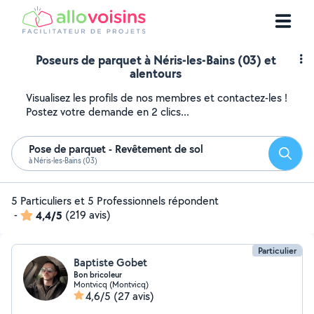
Poseurs de parquet à Néris-les-Bains (03) et
alentours
Visualisez les profils de nos membres et contactez-les !
Postez votre demande en 2 clics...
Pose de parquet - Revêtement de sol
Reche
à Néris-les-Bains (03)
5 Particuliers et 5 Professionnels répondent
-
4,4/5
(219 avis)
Particulier
Baptiste Gobet
Bon bricoleur
Montvicq (Montvicq)
4,6/5
(27 avis)