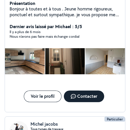
Présentation
Bonjour à toutes et à tous . Jeune homme rigoureux,
ponctuel et surtout sympathique. je vous propose mes
services en espaces verts (tonte de pelouse, taillage de
haie, désherbage, debrousaillage...) ainsi que le
Dernier avis laissé par Michael : 5/5
bricolage intérieur(peinture murs et plafonds, ratissage
Il y a plus de 6 mois
Nous n’avons pas faire mais échange cordial
à l'enduit, bande à placo pose de parquet flottant,
faïence, pierre de parement, montage de meubles etc
)et extérieur ( peinture volets, karcher...) je reste à
votre disposition pour toutes questions ou demande .
Bonne journée à tous .
Voir le profil
Contacter
Particulier
Michel jacobs
Tous types de travaux