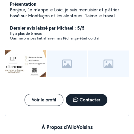
Présentation
Bonjour, Je m'appelle Loïc, je suis menuisier et plâtrier
basé sur Montluçon et les alentours. J'aime le travail
bien fait et je réalise tous types d'aménagements
intérieurs : dressings, placards, cloisons, plafonds, sols,
Dernier avis laissé par Michael : 5/5
etc. N'hésitez pas à me contacter pour vos projets ou
Il y a plus de 6 mois
Ous n’avons pas fait affaire mais l’échange était cordial
petits dépannages !
Voir le profil
Contacter
À Propos d’AlloVoisins