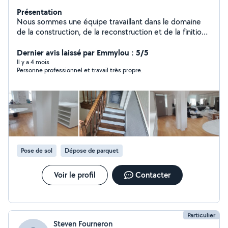
Présentation
Nous sommes une équipe travaillant dans le domaine
de la construction, de la reconstruction et de la finition
finale de toutes maisons avec 15 ans d'expérience.
Nous travaillons dans la construction, la peinture, le
Dernier avis laissé par Emmylou : 5/5
revêtement de sol, l'installation de tous types de
Il y a 4 mois
Personne professionnel et travail très propre.
cuisines ainsi que les modifications.
Pose de sol
Dépose de parquet
Voir le profil
Contacter
Particulier
Steven Fourneron