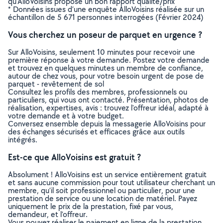
qu’AlloVoisins propose un bon rapport qualité/prix
* Données issues d’une enquête AlloVoisins réalisée sur un
échantillon de 5 671 personnes interrogées (Février 2024)
Vous cherchez un poseur de parquet en urgence ?
Sur AlloVoisins, seulement 10 minutes pour recevoir une
première réponse à votre demande. Postez votre demande
et trouvez en quelques minutes un membre de confiance,
autour de chez vous, pour votre besoin urgent de pose de
parquet - revêtement de sol
Consultez les profils des membres, professionnels ou
particuliers, qui vous ont contacté. Présentation, photos de
réalisation, expertises, avis : trouvez l'offreur idéal, adapté à
votre demande et à votre budget.
Conversez ensemble depuis la messagerie AlloVoisins pour
des échanges sécurisés et efficaces grâce aux outils
intégrés.
Est-ce que AlloVoisins est gratuit ?
Absolument ! AlloVoisins est un service entièrement gratuit
et sans aucune commission pour tout utilisateur cherchant un
membre, qu’il soit professionnel ou particulier, pour une
prestation de service ou une location de matériel. Payez
uniquement le prix de la prestation, fixé par vous,
demandeur, et l’offreur.
Vous pouvez réaliser le paiement en ligne de la prestation