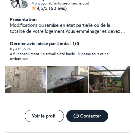
Montluçon (Chantoiseau-Faucheroux)
4,5/5
(60 avis)
Présentation
Modifications ou remise en état partielle ou de la
totalité de votre logement.Vous emménager et devez :
Fixer, Monter, Remplacer ou Installer, lustres, Placo,
calicots, enduits, tapisserie, peinture et plein autre
Dernier avis laissé par Linda : 1/5
chose Demandé je réponds à toutes vos demandes
Il y a 21 jours
À fuir absolument. Le travail a été bâclé . IL casse tout et ne
revient pas
Voir le profil
Contacter