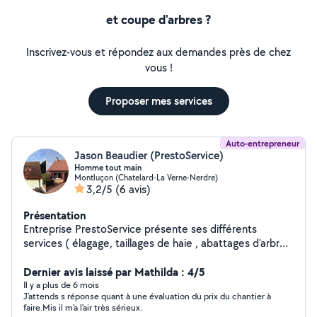
et coupe d'arbres ?
Inscrivez-vous et répondez aux demandes près de chez
vous !
Proposer mes services
Auto-entrepreneur
Jason Beaudier (PrestoService)
Homme tout main
Montluçon (Chatelard-La Verne-Nerdre)
3,2/5
(6 avis)
Présentation
Entreprise PrestoService présente ses différents
services ( élagage, taillages de haie , abattages d'arbre
entretiens parcs et jardins , Toiture Façades , Homme
tout main pour tout type de travaux .)
Dernier avis laissé par Mathilda : 4/5
Il y a plus de 6 mois
J'attends s réponse quant à une évaluation du prix du chantier à
faire.Mis il m'a l'air très sérieux.