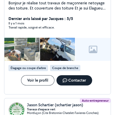
Bonjour je réalise tout travaux de maçonnerie netoyage
des toiture. Et couverture des toiture Et je sui Elagueur,
expérimentée je propose mes services pour l'entretien
et le soins de vos arbres je réalise les tailles de haies
Dernier avis laissé par Jacques : 5/5
ainsi que les démontage et abattage délicat respect du
Il y a 1 mois
Travail rapide, soigné et efficace.
végétal travail, soigné et sécurisé travaux effectués
avec nacelle évacuation des déchets verts inclus devis
gratuit je suis homme toute mains n'hésitez pas à me
contacter.
Élagage ou coupe d'arbre
Coupe de branche
Voir le profil
Contacter
Auto-entrepreneur
Jason Schartier (schartier jason)
Travaux d'espace vert
Montluçon (Cite Bretonnie-Chatelet-Favieres-Conches)