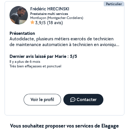
Particulier
Frédéric HRECINSKI
Prestataire multi services
Montluçon (Montgacher-Cordeliers)
3,9/5
(18 avis)
Présentation
Autodidacte, plusieurs métiers exercés de technicien
de maintenance automaticien à technicien en avionique,
chauffeur PL / SPL, en passant par le bricolage tous
secteurs d'activité confondus (pose de carrelage et
Dernier avis laissé par Marie : 5/5
parquet flottant, placo, isolation, petite et moyenne
Il y a plus de 6 mois
Très bien effaçasses et ponctuel
maçonnerie, électricité, plomberie, papier peint,
peinture, mécanique automobile, travaux de jardinage,
etc... ) Méticuleux, travail sérieux et garanti de résultat.
Voir le profil
Contacter
Vous souhaitez proposer vos services de Elagage