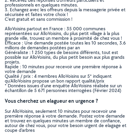
2. Recevez des réponses d’offreurs particuliers et
professionnels en quelques minutes.
3. Echangez avec les offreurs depuis la messagerie privée et
sécurisée et faites votre choix !
C’est gratuit et sans commission !
AlloVoisins partout en France : 35 000 communes
représentées sur AlloVoisins, du plus petit village à la plus
grande ville, trouvez un membre à proximité de chez vous !
Efficace : Une demande postée toutes les 10 secondes, 3.6
millions de demandes postées par an
Généraliste : 1 250 types de besoins différents, tout est
possible sur AlloVoisins, du plus petit besoin aux plus grands
projets.
Rapide : 10 minutes pour recevoir une première réponse à
votre demande
Qualité / prix : 4 membres AlloVoisins sur 5* indiquent
qu’AlloVoisins propose un bon rapport qualité/prix
* Données issues d’une enquête AlloVoisins réalisée sur un
échantillon de 5 671 personnes interrogées (Février 2024)
Vous cherchez un elagueur en urgence ?
Sur AlloVoisins, seulement 10 minutes pour recevoir une
première réponse à votre demande. Postez votre demande
et trouvez en quelques minutes un membre de confiance,
autour de chez vous, pour votre besoin urgent de elagage et
coupe d'arbres