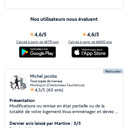
Multiservices À votre service pour des travaux réalisés
avec sérieux et professionnalisme.
Nos utilisateurs nous évaluent
4,6/5
4,6/5
Calculé à partir de 48731 avis
Calculé à partir de 66000 avis
Particulier
Michel jacobs
Tous types de travaux
Montluçon (Chantoiseau-Faucheroux)
4,5/5
(60 avis)
Présentation
Modifications ou remise en état partielle ou de la
totalité de votre logement.Vous emménager et devez :
Fixer, Monter, Remplacer ou Installer, lustres, Placo,
calicots, enduits, tapisserie, peinture et plein autre
Dernier avis laissé par Martine : 5/5