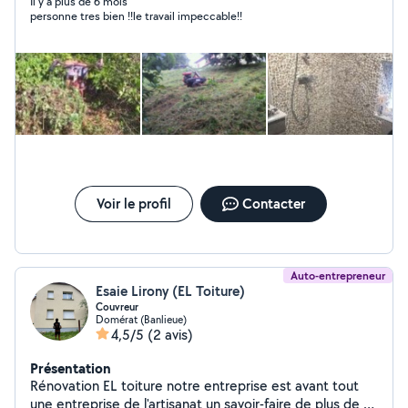
chose Demandé je réponds à toutes vos demandes
Il y a plus de 6 mois
personne tres bien !!le travail impeccable!!
Voir le profil
Contacter
Auto-entrepreneur
Esaie Lirony (EL Toiture)
Couvreur
Domérat (Banlieue)
4,5/5
(2 avis)
Présentation
Rénovation EL toiture notre entreprise est avant tout
une entreprise de l'artisanat un savoir-faire de plus de 10