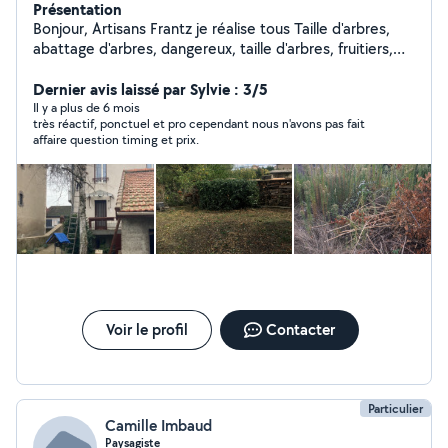
Présentation
Bonjour, Artisans Frantz je réalise tous Taille d'arbres,
abattage d'arbres, dangereux, taille d'arbres, fruitiers,
débroussaillage, tonte de pelouse, évacuation des
déchets vos travaux nettoyage de toiture, nettoyage de
Dernier avis laissé par Sylvie : 3/5
façade dallage petits. Travaux de maçonnerie devis
Il y a plus de 6 mois
très réactif, ponctuel et pro cependant nous n'avons pas fait
gratuit. Je suis un professionnel de plus de 10 ans
affaire question timing et prix.
d'expérience auto entrepreneur. À mon compte
N'hésitez t'es pas à me contacter pour plus de
renseignements aux 06/02/39 0011
Voir le profil
Contacter
Particulier
Camille Imbaud
Paysagiste