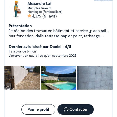
Alexandre Laf
Multiples travaux
Montluçon (Fontbouillant)
4,3/5
(61 avis)
Présentation
Je réalise des travaux en bâtiment et service ,placo rail ,
mur fondation ,dalle terrasse papier peint, ratissage
,pose sanitaires , transport manutention aide à domicile
réparation auto tonte pelouse taille haie ménage pose
Dernier avis laissé par Daniel : 4/5
fenêtre ext .. à la demande du client
Il y a plus de 6 mois
L'intervention n'aura lieu qu'en septembre 2023
Voir le profil
Contacter