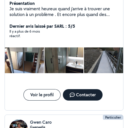
Présentation
Je suis vraiment heureux quand j'arrive à trouver une
solution à un problème . Et encore plus quand des
clients me recommandent à d'autres clients. Cela veut
dire qu'ils ont vraiment confiance en moi et c'est très
Dernier avis laissé par SARL : 5/5
gratifiant.»
Il y a plus de 6 mois
réactif.
Voir le profil
Contacter
Particulier
Gwen Caro
Gwenaelle