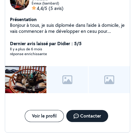
Évreux (Isambard)
4,4/5
(5 avis)
Présentation
Bonjour à tous, je suis diplomée dans l'aide à domicile, je
vais commencer à me développer en cesu pour
différentes prestations (accompagnement aux courses,
compagnie, jeux de mémoire ou autres, aide
Dernier avis laissé par Didier : 5/5
administrative ou multimédia, petits travaux de
Il y a plus de 6 mois
réponse enrichissante
jardinage, garde ou sorties d'animaux,...) Je possède le
titre professionnel ADVF passé en 2024 et le certificat
de capacité pour les animaux domestiques passé en
septembre 2022.
Voir le profil
Contacter