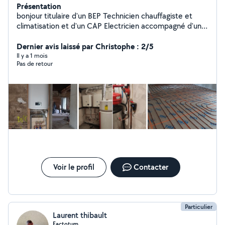
Présentation
bonjour titulaire d'un BEP Technicien chauffagiste et
climatisation et d'un CAP Electricien accompagné d'une
pratique de plusieurs années (10 ans ) dans ces
domaines . Je propose mes services avec sérieux et
Dernier avis laissé par Christophe : 2/5
rigueur n'hésitez pas à me contacter
Il y a 1 mois
Pas de retour
Voir le profil
Contacter
Particulier
Laurent thibault
Factotum