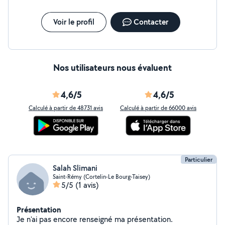
de Velux et la pose de fenêtres de toit pour apporter
de la lumière naturelle à vos combles et moderniser
votre espace sous toiture. Par ailleurs, je propose aussi
Voir le profil
Contacter
mes services de ramoneur à Chalon-sur-Saône, assurant
le nettoyage et l'entretien de vos cheminées pour
garantir votre sécurité
Nos utilisateurs nous évaluent
4,6/5
4,6/5
Calculé à partir de 48731 avis
Calculé à partir de 66000 avis
Particulier
Salah Slimani
Saint-Rémy (Cortelin-Le Bourg-Taisey)
5/5
(1 avis)
Présentation
Je n'ai pas encore renseigné ma présentation.