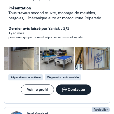
Présentation
Tous travaux second œuvre, montage de meubles,
pergolas,... Mécanique auto et motoculture Réparations
électroménagers (lave vaisselle, fours, sèche linge, lave
linge)
Dernier avis laissé par Yanick : 5/5
Il y a 1 mois
personne sympathique et réponse sérieuse et rapide
Réparation de voiture
Diagnostic automobile
Voir le profil
Contacter
Particulier
Paul Godard