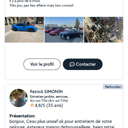
débroussailleuse,motoculteur,tronceneuse,quad ect ect
Il y a plus de 6 mois
Très pro, pas fais affaire mais bon conseil
) Compétence aussi dans des petits travails : tondre et
débroussailler la pelouse , aide pour des personnes et
travail de maison
Voir le profil
Contacter
Particulier
Patrick SIMONIN
Entretien jardins, services...
Arc-sur-Tille (Arc-sur-Tille)
4,8/5
(35 avis)
Présentation
bonjour, Cesu plus urssaf ok pour entretient de votre
pelouse, exterieur maison debroussaillage, haies retraité