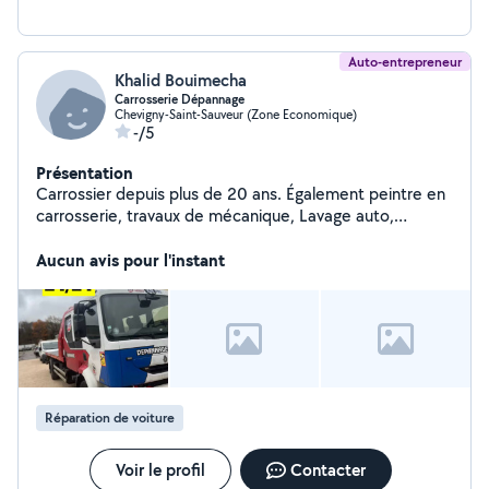
Auto-entrepreneur
Khalid Bouimecha
Carrosserie Dépannage
Chevigny-Saint-Sauveur (Zone Economique)
-/5
Présentation
Carrossier depuis plus de 20 ans. Également peintre en
carrosserie, travaux de mécanique, Lavage auto,
covering, valise diagnostic recherche de panne,
Remorquage.. N'hésiter pas dispo du lundi au samedi
Aucun avis pour l'instant
9h/20h
Réparation de voiture
Voir le profil
Contacter