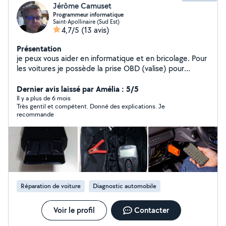
Jérôme Camuset
Programmeur informatique
Saint-Apollinaire (Sud Est)
4,7/5
(13 avis)
Présentation
je peux vous aider en informatique et en bricolage. Pour
les voitures je possède la prise OBD (valise) pour
lire/effacer les erreurs des voitures de toutes les
marques ainsi qu'un testeur de batterie de voiture. J'ai
Dernier avis laissé par Amélia : 5/5
aussi le logiciel pour mettre à jour le GPS des voitures
Il y a plus de 6 mois
Très gentil et compétent. Donné des explications. Je
de la marque HYUNDAI et KIA.
recommande
Réparation de voiture
Diagnostic automobile
Voir le profil
Contacter