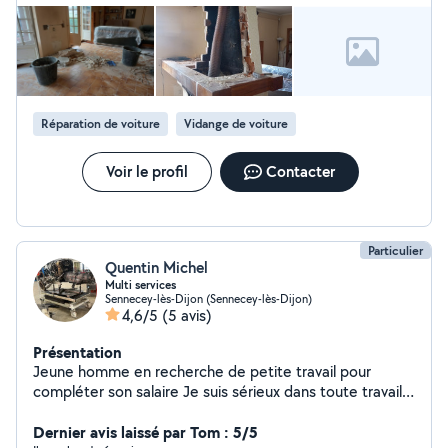
Réparation de voiture
Vidange de voiture
Voir le profil
Contacter
Particulier
Quentin Michel
Multi services
Sennecey-lès-Dijon (Sennecey-lès-Dijon)
4,6/5
(5 avis)
Présentation
Jeune homme en recherche de petite travail pour
compléter son salaire Je suis sérieux dans toute travail
que je fait Mes compétence sont dans la mécanique
automobile et réparation toute type de moteur (
Dernier avis laissé par Tom : 5/5