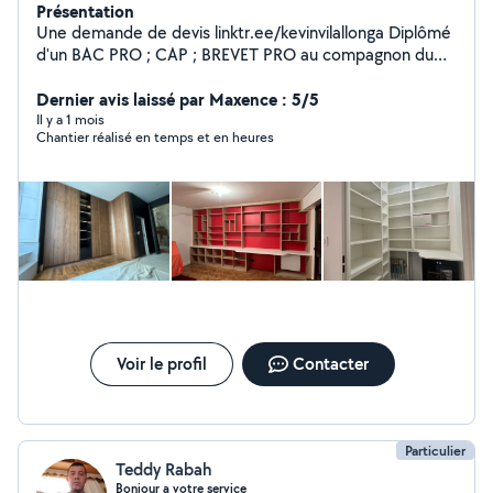
Présentation
Une demande de devis linktr.ee/kevinvilallonga Diplômé
d'un BAC PRO ; CAP ; BREVET PRO au compagnon du
devoir je suis aujourd'hui ARTISAN. Je suis
PROFESSIONNEL et passionnée avant tous. Réalisation
Dernier avis laissé par Maxence : 5/5
de prestations de menuiserie : - Menuiserie int/ext -
Il y a 1 mois
Chantier réalisé en temps et en heures
Parquet quelconque - Agencement sur mesure - Pose
de cuisine/dressing/bibliothèque
Voir le profil
Contacter
Particulier
Teddy Rabah
Bonjour a votre service