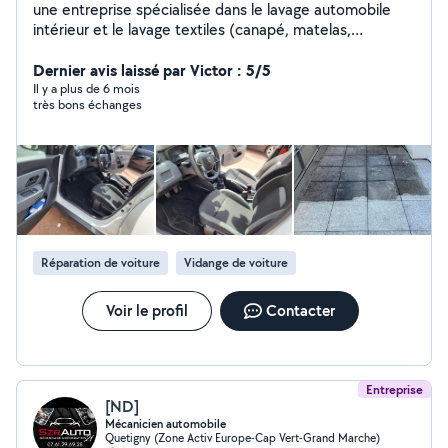
une entreprise spécialisée dans le lavage automobile
intérieur et le lavage textiles (canapé, matelas,
tapis,...).Equipée de puissantes machines d'injection
extraction, aucune saleté ne lui résiste et votre tissu
Dernier avis laissé par Victor : 5/5
ressortira comme neuf !N'hésitez pas à nous ajouter sur
Il y a plus de 6 mois
très bons échanges
nos réseaux pour voir nos réalisations !
Réparation de voiture
Vidange de voiture
Voir le profil
Contacter
Entreprise
[ND]
Mécanicien automobile
Quetigny (Zone Activ Europe-Cap Vert-Grand Marche)