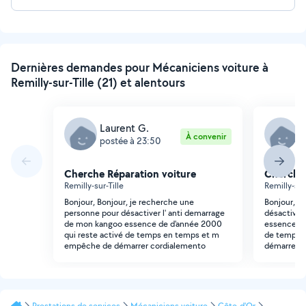
Dernières demandes pour Mécaniciens voiture à
Remilly-sur-Tille (21) et alentours
Laurent G.
L
À convenir
postée à 23:50
p
Cherche Réparation voiture
Cherche 
Remilly-sur-Tille
Remilly-sur
Bonjour, Bonjour, je recherche une
Bonjour, j
personne pour désactiver l' anti demarrage
désactiver
de mon kangoo essence de d'année 2000
essence de
qui reste activé de temps en temps et m
de temps 
empêche de démarrer cordialemento
démarrer c
Prestations de services
Mécaniciens voiture
Côte-d'Or