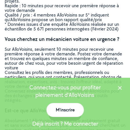
projets.
Rapide : 10 minutes pour recevoir une première réponse à
votre demande
Qualité / prix : 4 membres AlloVoisins sur 5* indiquent
qu’AlloVoisins propose un bon rapport qualité/prix
* Données issues d’une enquête AlloVoisins réalisée sur un
échantillon de 5 671 personnes interrogées (Février 2024)
Vous cherchez un mécanicien voiture en urgence ?
Sur AlloVoisins, seulement 10 minutes pour recevoir une
première réponse à votre demande. Postez votre demande
et trouvez en quelques minutes un membre de confiance,
autour de chez vous, pour votre besoin urgent de réparation
voiture
Consultez les profils des membres, professionnels ou
particuliers, qui vous ont contacté. Présentation, photos de
réalisation, expertises, avis : trouvez l'offreur idéal, adapté à
votre demande et à votre budget.
Connectez-vous pour profiter
Conversez ensemble depuis la messagerie AlloVoisins pour
pleinement d'AlloVoisins
des échanges sécurisés et efficaces grâce aux outils
intégrés.
M'inscrire
Est-ce que AlloVoisins est gratuit ?
Carte
Absolument ! AlloVoisins est un service entièrement gratuit
Déjà inscrit ? Me connecter
et sans aucune commission pour tout utilisateur cherchant un
membre, qu’il soit professionnel ou particulier, pour une