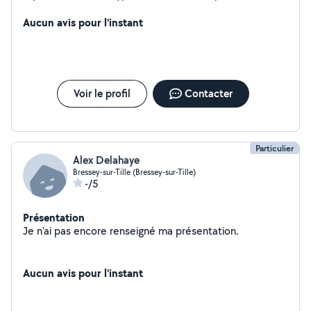
2 roues, jardinage). jeune fille de 16 ans (baby sitting,
dog sitting, ménage, aide au devoir).
Aucun avis pour l'instant
Voir le profil
Contacter
Particulier
Alex Delahaye
Bressey-sur-Tille (Bressey-sur-Tille)
-/5
Présentation
Je n'ai pas encore renseigné ma présentation.
Aucun avis pour l'instant