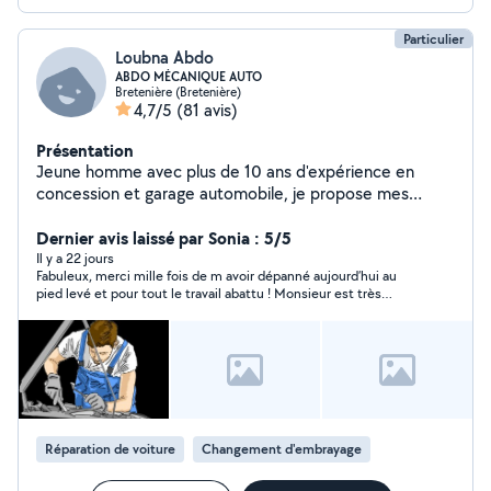
Particulier
Loubna Abdo
ABDO MÉCANIQUE AUTO
Bretenière (Bretenière)
4,7/5
(81 avis)
Présentation
Jeune homme avec plus de 10 ans d'expérience en
concession et garage automobile, je propose mes
services pour l'entretien et la réparation de votre
véhicule. Travail soigné et à prix intéressant
Dernier avis laissé par Sonia : 5/5
Il y a 22 jours
Fabuleux, merci mille fois de m avoir dépanné aujourd’hui au
pied levé et pour tout le travail abattu ! Monsieur est très
professionnel consciencieux réactif et très gentil. Je
recommande vivement !!!
Réparation de voiture
Changement d'embrayage