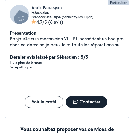
Particulier
Araik Papasyan
Mécanicien
Sennecey-lès-Dijon (Sennecey-lès-Dijon)
4,7/5
(6 avis)
Présentation
BonjourJe suis mécanicien VL - PL possédant un bac pro
dans ce domaine je peux faire touts les réparations sur
un véhicule, et d'autre petit travaux comme de la
peinture dans la maison, réparation de portable ( écran
Dernier avis laissé par Sébastien : 5/5
haut parleur antenne wifi) ....
Il y a plus de 6 mois
Sympathique
Voir le profil
Contacter
Vous souhaitez proposer vos services de