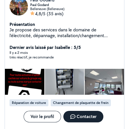
Paul Godard
Belleneuve (Belleneuve)
4,8/5
(35 avis)
Présentation
Je propose des services dans le domaine de
l'électricité, dépannage, installation/changement
d'appareillage(prise,interrupteur, disjoncteur, luminaire)
Passionné de voiture et moto, je peux aussi proposer le
Dernier avis laissé par Isabelle : 5/5
nettoyage de vos voitures ou moto à domicile. Pour ce
Il y a 2 mois
très réactif, je recommande
qui est tarification nous en discuterons en fonction du
service qui est demandé. Je possède un boîtier Carly
pour diagnostic,codage et vérification kilométrique de
vos véhicules
Réparation de voiture
Changement de plaquette de frein
Voir le profil
Contacter