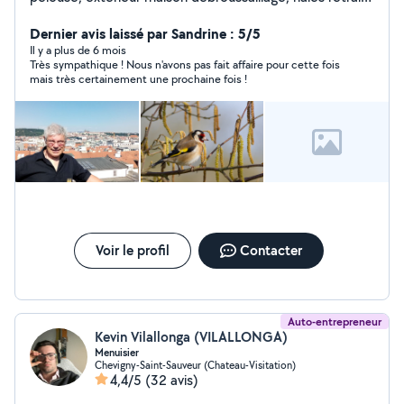
passions jardinage au naturel pour l'entretien de votre
jardin, de votre verger. Je possède tout le matériel
Dernier avis laissé par Sandrine : 5/5
nécessaire, remorque pour évacuer les déchets verts.
Il y a plus de 6 mois
Très sympathique ! Nous n'avons pas fait affaire pour cette fois
vidange, petite mécanique, entretient veh
mais très certainement une prochaine fois !
Voir le profil
Contacter
Auto-entrepreneur
Kevin Vilallonga (VILALLONGA)
Menuisier
Chevigny-Saint-Sauveur (Chateau-Visitation)
4,4/5
(32 avis)