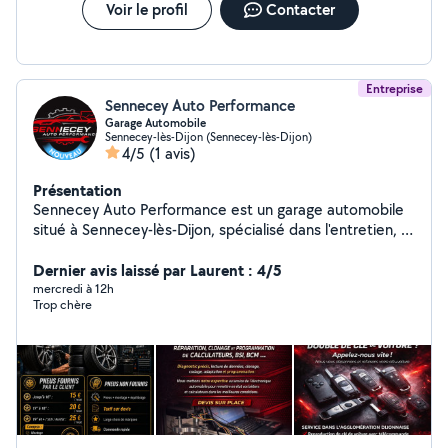
Voir le profil
Contacter
Entreprise
Sennecey Auto Performance
Garage Automobile
Sennecey-lès-Dijon (Sennecey-lès-Dijon)
4/5
(1 avis)
Présentation
Sennecey Auto Performance est un garage automobile
situé à Sennecey-lès-Dijon, spécialisé dans l'entretien, le
diagnostic électronique et l'optimisation des
performances des véhicules. Notre équipe met son
Dernier avis laissé par Laurent : 4/5
expertise à votre service pour vous proposer des
mercredi à 12h
Trop chère
prestations fiables, rapides et de qualité, allant de la
mécanique générale à la reprogrammation moteur et
éthanol E85. Notre priorité est de garantir la
satisfaction de nos clients grâce à un travail soigné, des
conseils personnalisés et une transparence totale.