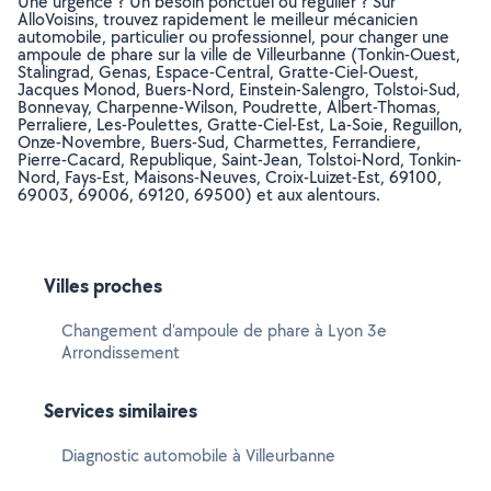
Une urgence ? Un besoin ponctuel ou régulier ? Sur
AlloVoisins, trouvez rapidement le meilleur mécanicien
automobile, particulier ou professionnel, pour changer une
ampoule de phare sur la ville de Villeurbanne (Tonkin-Ouest,
Stalingrad, Genas, Espace-Central, Gratte-Ciel-Ouest,
Jacques Monod, Buers-Nord, Einstein-Salengro, Tolstoi-Sud,
Bonnevay, Charpenne-Wilson, Poudrette, Albert-Thomas,
Perraliere, Les-Poulettes, Gratte-Ciel-Est, La-Soie, Reguillon,
Onze-Novembre, Buers-Sud, Charmettes, Ferrandiere,
Pierre-Cacard, Republique, Saint-Jean, Tolstoi-Nord, Tonkin-
Nord, Fays-Est, Maisons-Neuves, Croix-Luizet-Est, 69100,
69003, 69006, 69120, 69500) et aux alentours.
Villes proches
Changement d'ampoule de phare à Lyon 3e
Arrondissement
Services similaires
Diagnostic automobile à Villeurbanne