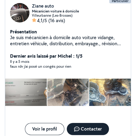
Particulier
Ziane auto
Mécanicien voiture à domicile
Villeurbanne (Les-Brosses)
4,1/5
(16 avis)
Présentation
Je suis mécanicien à domicile auto voiture vidange,
entretien véhicule, distribution, embrayage., révision
moteur..etc
Dernier avis laissé par Michel : 1/5
Il y a 5 mois
faux rdv j'ai posé un congés pour rien
Voir le profil
Contacter