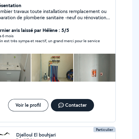
ésentation
ombier travaux toute installations remplacement ou
ration de plomberie sanitaire -neuf ou rénovation -
: meuble vasque et lavabo, bac à douche ,baignoire,
inetterie, WC, etc.. Autre prestation possible très
rnier avis laissé par Hélène : 5/5
itez pas à me contacter pour plus
 a 6 mois
in est très sympa et reactif, un grand merci pour le service
nformations.
Voir le profil
Contacter
Particulier
Djelloul El bouhjari