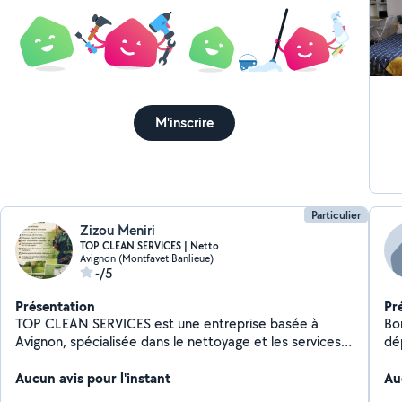
M'inscrire
Particulier
Zizou Meniri
TOP CLEAN SERVICES | Netto
Avignon (Montfavet Banlieue)
-/5
Présentation
Pr
TOP CLEAN SERVICES est une entreprise basée à
Bon
Avignon, spécialisée dans le nettoyage et les services
dép
d'entretien. Nous proposons : Nettoyage de maisons
ai
et appartements Nettoyage fin de chantier Entretien
Aucun avis pour l'instant
un 
Au
de jardins et espaces verts Peinture intérieure des