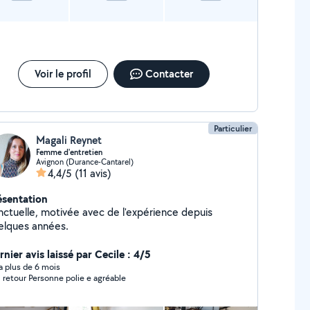
Voir le profil
Contacter
Particulier
Magali Reynet
Femme d'entretien
Avignon (Durance-Cantarel)
4,4/5
(11 avis)
ésentation
nctuelle, motivée avec de l'expérience depuis
elques années.
nier avis laissé par Cecile : 4/5
y a plus de 6 mois
Bon retour Personne polie e agréable