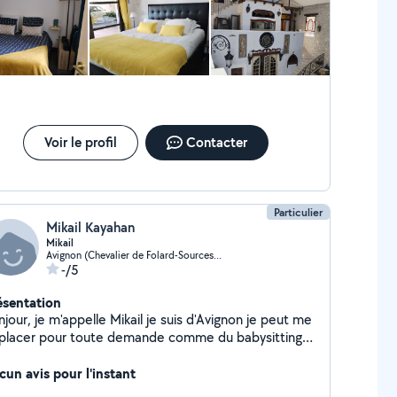
Voir le profil
Contacter
Particulier
Mikail Kayahan
Mikail
Avignon (Chevalier de Folard-Sources Sud)
-/5
ésentation
jour, je m'appelle Mikail je suis d'Avignon je peut me
lacer pour toute demande comme du babysitting,
de de déménagement, garder des animaux, tondre
jardin, peinture. Je suis toujours disponible veuillez
cun avis pour l'instant
me contacter pour toute demande. Merci.