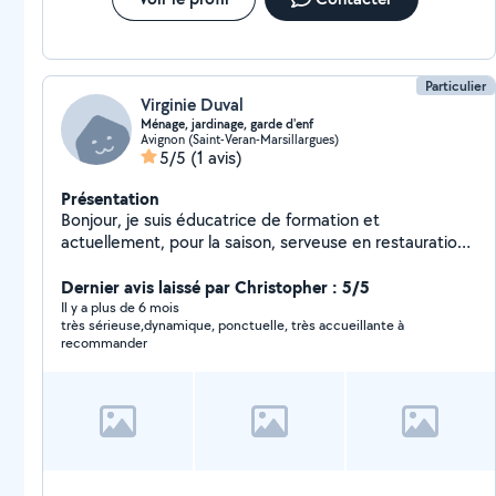
Particulier
Virginie Duval
Ménage, jardinage, garde d'enf
Avignon (Saint-Veran-Marsillargues)
5/5
(1 avis)
Présentation
Bonjour, je suis éducatrice de formation et
actuellement, pour la saison, serveuse en restauration
et événementiel. Inscrite depuis peu avec mon
compagnon, nous réalisons tout types de travaux, ce
Dernier avis laissé par Christopher : 5/5
dernier étant qualifié dans les domaines du bâtiment,
Il y a plus de 6 mois
très sérieuse,dynamique, ponctuelle, très accueillante à
de la mécanique...nous intervenons à 2 et/ou
recommander
individuellement. Nous sommes des personnes
respectueuses et de confiance ! À bientôt