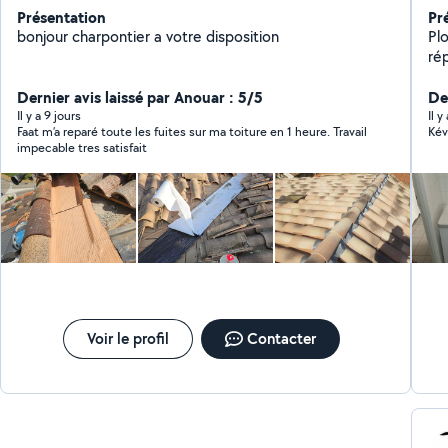
Présentation
Pr
bonjour charpontier a votre disposition
Pl
répa
ex
Dernier avis laissé par Anouar : 5/5
rob
De
bricoleur N'hés
Il y a 9 jours
Il y
Faat m’a reparé toute les fuites sur ma toiture en 1 heure. Travail
Kév
d'i
impecable tres satisfait
Voir le profil
Contacter