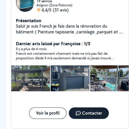
TP service
Avignon (Zone Pietonne)
4,4/5
(31 avis)
Présentation
Salut je suis Franck je fais dans la rénovation du
bâtiment ( Pienture tapisserie ,carrelage ,parquet et du
réagréage montage de meubles si possible merci de
me contacter pour vos services
Dernier avis laissé par Françoise : 1/5
Il y a plus de 6 mois
Franck est certainement charmant mais ne m'a pas fait de
proposition d'aide Il m'a seulement demandé si j'avais trouvé
quelqu'un Quand en réponse j'ai demande s'il était intéressé, je
n'ai pas eu de retour.Etonnant !! Il n'y a aucune prestation à
évaluer
Voir le profil
Contacter