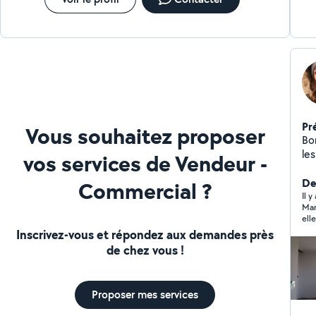
Pr
Vous souhaitez proposer
Bonjour, Je propo
le
vos services de Vendeur -
pri
réa
Der
Commercial ?
ne
Il 
Mar
se
ell
préfé
Inscrivez-vous et répondez aux demandes près
po
de chez vous !
A t
Proposer mes services