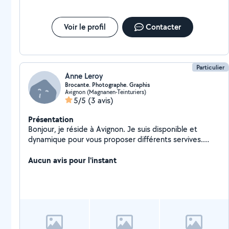
Voir le profil
Contacter
Particulier
Anne Leroy
Brocante. Photographe. Graphis
Avignon (Magnanen-Teinturiers)
5/5
(3 avis)
Présentation
Bonjour, je réside à Avignon. Je suis disponible et
dynamique pour vous proposer différents servives.
Administratif (dossiers à remplir/ apels tel/frappe de
documents sur ordi etc / garde d'enfants et aide aux
Aucun avis pour l'instant
devoirs après l'école que je peux aller chercher jusqu'au
retour des parents (j'ai été monitrice de colos plusieurs
annees/ ménage/ garde d'animaux / photos de vos
animaux de compagnie. N'hésitez pas à me contacter
pour tous renseignement. Merci i