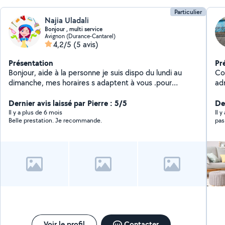
Particulier
Najia Uladali
Bonjour , multi service
Avignon (Durance-Cantarel)
4,2/5
(5 avis)
Présentation
Pr
Bonjour, aide à la personne je suis dispo du lundi au
Co
dimanche, mes horaires s adaptent à vous .pour
ad
ménage, vous tenir compagnie, faire des sorties
Dernier avis laissé par Pierre : 5/5
De
Il y a plus de 6 mois
Il y
Belle prestation. Je recommande.
pas
Voir le profil
Contacter