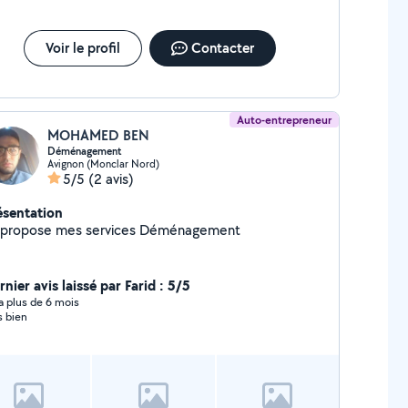
Voir le profil
Contacter
Auto-entrepreneur
MOHAMED BEN
Déménagement
Avignon (Monclar Nord)
5/5
(2 avis)
ésentation
Je propose mes services Déménagement
nier avis laissé par Farid : 5/5
y a plus de 6 mois
s bien