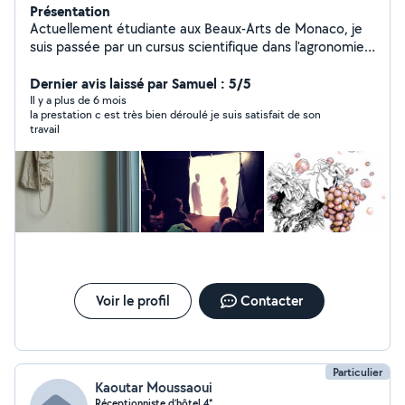
Présentation
Actuellement étudiante aux Beaux-Arts de Monaco, je
suis passée par un cursus scientifique dans l'agronomie.
Je suis animatrice en colo l'été, un travail reliant mon
goût pour l'éducation et la transmission à ma passion:
Dernier avis laissé par Samuel : 5/5
l'art. J'ai un bac scientifique option maths et j'ai un bon
Il y a plus de 6 mois
la prestation c est très bien déroulé je suis satisfait de son
niveau en anglais grâce à mes voyages. Je peux donc
travail
proposer mon aide pour les devoirs dans les matières
scientifiques, artistiques, philosophie, français et anglais.
Je suis dans la nécessité de trouver quelques revenus
pour poursuivre mes études, j'ai aussi l'habitude de faire
du babysitting et le ménage, si cela vous intéresse.
Voir le profil
Contacter
Particulier
Kaoutar Moussaoui
Réceptionniste d’hôtel 4*