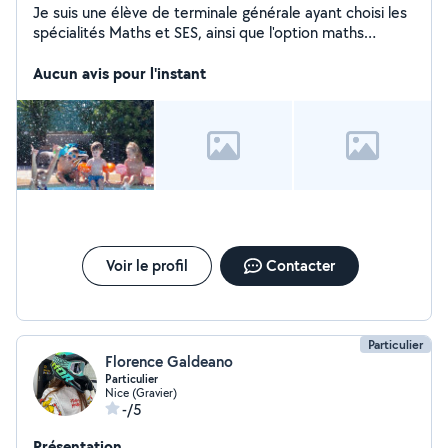
Je suis une élève de terminale générale ayant choisi les
spécialités Maths et SES, ainsi que l'option maths
expert. Je souhaiterais par la suite devenir professeur
des ecoles. Je sui une adolescente a l'ecoute et qui
Aucun avis pour l'instant
adore partager des moments avec les enfants.
N'hésitez pas a me contacter pour plus de
renseignements, Merci d'avance pour votre confiance,
Sofia.
Voir le profil
Contacter
Particulier
Florence Galdeano
Particulier
Nice (Gravier)
-/5
Présentation