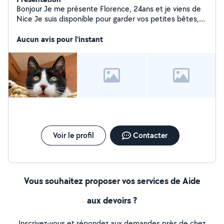
Bonjour Je me présente Florence, 24ans et je viens de
Nice Je suis disponible pour garder vos petites bêtes,
les promener ou leurs tenir compagnie ! Également
disponible pour faire le ménage, dans votre
Aucun avis pour l'instant
appartement/maison, un jardin, une location peu
importe ! N'hésitez donc pas à me contacter.
Voir le profil
Contacter
Vous souhaitez proposer vos services de Aide
aux devoirs ?
Inscrivez-vous et répondez aux demandes près de chez