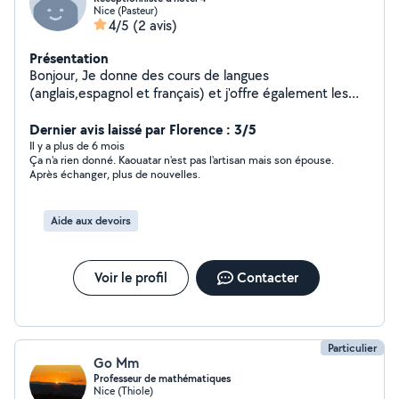
Nice (Pasteur)
4/5
(2 avis)
Présentation
Bonjour, Je donne des cours de langues
(anglais,espagnol et français) et j'offre également les
services de garde d'enfants et l'aide aux devoirs durant
mon temps libre. N'hésitez pas à me contacter en cas
Dernier avis laissé par Florence : 3/5
de besoin, même urgents et de dernière minute :) !!!
Il y a plus de 6 mois
Ça n'a rien donné. Kaouatar n'est pas l'artisan mais son épouse.
Après échanger, plus de nouvelles.
Aide aux devoirs
Voir le profil
Contacter
Particulier
Go Mm
Professeur de mathématiques
Nice (Thiole)