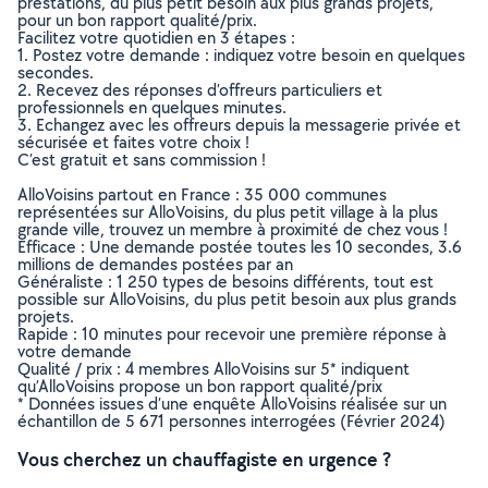
prestations, du plus petit besoin aux plus grands projets,
pour un bon rapport qualité/prix.
Facilitez votre quotidien en 3 étapes :
1. Postez votre demande : indiquez votre besoin en quelques
secondes.
2. Recevez des réponses d’offreurs particuliers et
professionnels en quelques minutes.
3. Echangez avec les offreurs depuis la messagerie privée et
sécurisée et faites votre choix !
C’est gratuit et sans commission !
AlloVoisins partout en France : 35 000 communes
représentées sur AlloVoisins, du plus petit village à la plus
grande ville, trouvez un membre à proximité de chez vous !
Efficace : Une demande postée toutes les 10 secondes, 3.6
millions de demandes postées par an
Généraliste : 1 250 types de besoins différents, tout est
possible sur AlloVoisins, du plus petit besoin aux plus grands
projets.
Rapide : 10 minutes pour recevoir une première réponse à
votre demande
Qualité / prix : 4 membres AlloVoisins sur 5* indiquent
qu’AlloVoisins propose un bon rapport qualité/prix
* Données issues d’une enquête AlloVoisins réalisée sur un
échantillon de 5 671 personnes interrogées (Février 2024)
Vous cherchez un chauffagiste en urgence ?