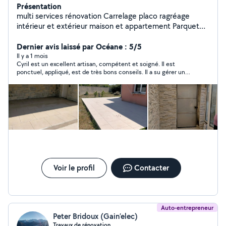
Présentation
multi services rénovation Carrelage placo ragréage
intérieur et extérieur maison et appartement Parquet
lambris Examine toutes propositions A l'écoute de vos
projets
Dernier avis laissé par Océane : 5/5
Il y a 1 mois
Cyril est un excellent artisan, compétent et soigné. Il est
ponctuel, appliqué, est de très bons conseils. Il a su gérer un
carrelage de terrasse pas facile à poser et a pu s'adapter aux
conditions climatiques. Nous referons appel à lui, c'est sûr !
Merci encore pour cet excellent travail ! On adore ;) Océane et
Sylvie
Voir le profil
Contacter
Auto-entrepreneur
Peter Bridoux (Gain’elec)
Travaux de rénovation