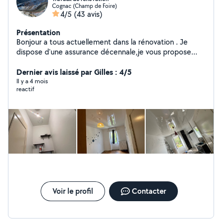
Cognac (Champ de Foire)
4/5
(43 avis)
Présentation
Bonjour a tous actuellement dans la rénovation . Je
dispose d'une assurance décennale,je vous propose
mes services pour tous vos projets. N'hésitez pas je suis
à votre écoute. A bientôt
Dernier avis laissé par Gilles : 4/5
Il y a 4 mois
reactif
Voir le profil
Contacter