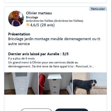
Particulier
Olivier marteau
Bricolage
Ambrières-les-Vallées (Ambrières-les-Vallées)
4,6/5
(28 avis)
Présentation
Bricolage jardin montage meuble demenagement ou tt
autre service
Dernier avis laissé par Aurelie : 5/5
Il y a plus de 6 mois
Un grand merci à Olivier pour ses services d'aide au
déménagement. J'ai été ravie de faire appel à lui : Ponctuel, très
bon échange, très sympathique, professionnel, il sait travailler
efficacement et en équipe. Mes camions ont été chargés très
vite et très bien, optimisés, rien n'a bougé durant mes 5 h de
route ensuite. Je recommande Olivier à 100%. ?