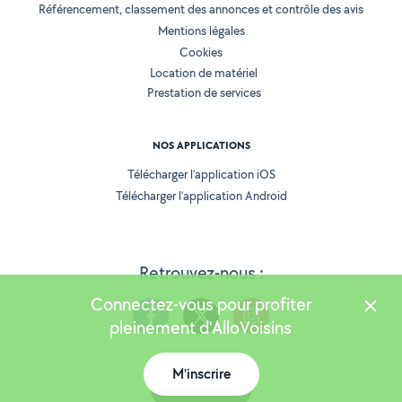
Référencement, classement des annonces et contrôle des avis
Mentions légales
Cookies
Location de matériel
Prestation de services
NOS APPLICATIONS
Télécharger l’application iOS
Télécharger l’application Android
Retrouvez-nous :
Connectez-vous pour profiter
pleinement d'AlloVoisins
M'inscrire
Version 25.5.3
Carte