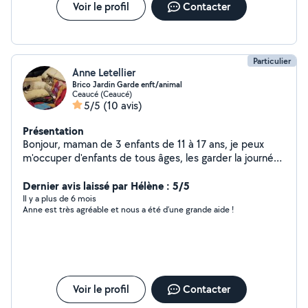
Voir le profil
Contacter
Particulier
Anne Letellier
Brico Jardin Garde enft/animal
Ceaucé (Ceaucé)
5/5
(10 avis)
Présentation
Bonjour, maman de 3 enfants de 11 à 17 ans, je peux
m'occuper d'enfants de tous âges, les garder la journée,
mais aussi les soirs et week-end. Je fais de l'aide aux
devoirs (Niveau primaire et collège.) Je garde aussi les
Dernier avis laissé par Hélène : 5/5
animaux (chiens, chats, rongeurs...) Nous avons chez
Il y a plus de 6 mois
Anne est très agréable et nous a été d’une grande aide !
nous 2 chiens et des chats. Et je peux aider pour du
bricolage et jardinage, covoiturage, du travail
administratif (courriers à rédiger, dossiers a compléter,
correction des fautes de français...)
Voir le profil
Contacter