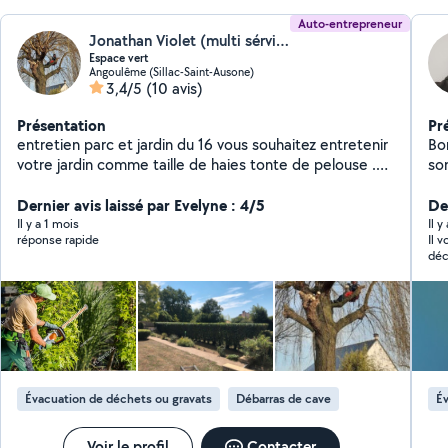
Auto-entrepreneur
Jonathan Violet (multi sérvice)
Espace vert
Angoulême (Sillac-Saint-Ausone)
3,4/5
(10 avis)
Présentation
Pr
entretien parc et jardin du 16 vous souhaitez entretenir
Bon
votre jardin comme taille de haies tonte de pelouse .
sont besoin
Débroussaillage décapage de façade murette et tout
pe
autre travaux appelé mois je me déplace gratuitement
Dernier avis laissé par Evelyne : 4/5
De
avec ou sans devis merci
Il y a 1 mois
Il y
réponse rapide
Il 
déc
Évacuation de déchets ou gravats
Débarras de cave
Év
Voir le profil
Contacter