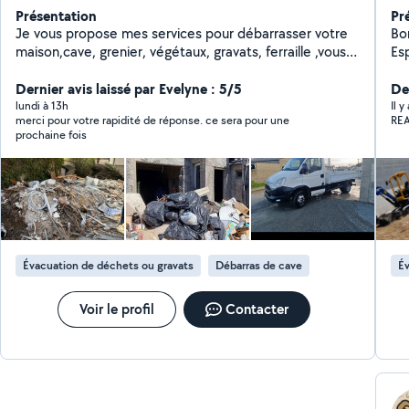
Présentation
Pr
Je vous propose mes services pour débarrasser votre
Bonjo
maison,cave, grenier, végétaux, gravats, ferraille ,vous
Es
aider à déménager, démolition, évacuation,
Trav
terrassement avec la Mini pelle.....
Dernier avis laissé par Evelyne : 5/5
D'
Der
éte
lundi à 13h
Il 
merci pour votre rapidité de réponse. ce sera pour une
RE
ab
prochaine fois
éva
des arbres D
l'e
Ne
pig
dé
Évacuation de déchets ou gravats
Débarras de cave
Év
Voir le profil
Contacter