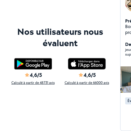
Pr
Bo
Nos utilisateurs nous
pr
pos
évaluent
pl
Der
mo
jeu
ch
d'
me
ex
4,6/5
4,6/5
Calculé à partir de 48731 avis
Calculé à partir de 66000 avis
Év