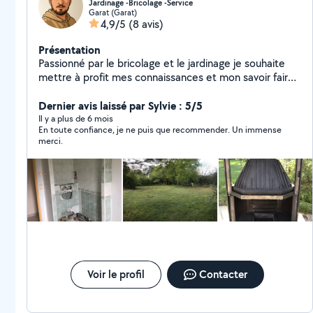
Jardinage -Bricolage -Service
Garat (Garat)
4,9/5
(8 avis)
Présentation
Passionné par le bricolage et le jardinage je souhaite
mettre à profit mes connaissances et mon savoir faire
au service des personnes dans le besoin. Volontaire et
méticuleux j'aime le travail bien fait. N'hésitez pas à me
Dernier avis laissé par Sylvie : 5/5
contacter pour tonte de pelouse, petit élagage, taille
Il y a plus de 6 mois
En toute confiance, je ne puis que recommender. Un immense
de haie, nettoyage façade et tuile, bricolage intérieur
merci.
et extérieur maison. (Voir photo). Bien à vous.
Voir le profil
Contacter