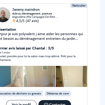
Particulier
Jeremy maindron
Aide au déménagement..pienture
Angoulême (Ma Campagne Est-Petit Fresquet)
4,3/5
(47 avis)
ésentation
jour je suis polyvalent j aime aider les personnes qui
 au déménagement entretien du jardin
inture est au ménage
rnier avis laissé par Chantal : 3/5
 a 1 mois
voulait prendre pour lui le salon mais trop abîmé. Prêt pour la
hetterie
acuation de déchets ou gravats
Débarras de cave
Voir le profil
Contacter