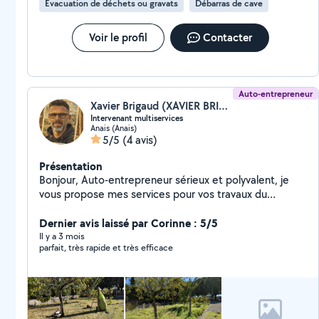
Évacuation de déchets ou gravats
Débarras de cave
Voir le profil
Contacter
Auto-entrepreneur
Xavier Brigaud (XAVIER BRIGAUD)
Intervenant multiservices
Anais (Anais)
5/5
(4 avis)
Présentation
Bonjour, Auto-entrepreneur sérieux et polyvalent, je
vous propose mes services pour vos travaux du
quotidien, en intérieur comme en extérieur.
Interventions soignées, efficaces et au juste prix.
Dernier avis laissé par Corinne : 5/5
Prestations proposées : Jardinage, tonte et entretien
Il y a 3 mois
parfait, très rapide et très efficace
extérieur Nettoyage de terrasse Entretien et
nettoyage de piscine Petit bricolage (montage,
réparations, fixations) Dépannage et aide informatique
à domicile Rangement garage, cave ️ Débarras grange /
dépendances Déchetterie Petite mécanique (selon