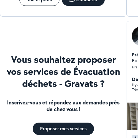
Pr
Vous souhaitez proposer
Bonjou
un peu bricoleur, J'
vos services de Évacuation
po
De
déchets - Gravats ?
Il y
Trè
Inscrivez-vous et répondez aux demandes près
de chez vous !
Proposer mes services