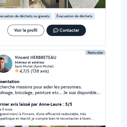
acuation de déchets ou gravats
Évacuation de déchets
Voir le profil
Contacter
Particulier
Vincent HERBRETEAU
Intérieur et extérieur
Saint-Michel (Saint-Michel)
4,7/5
(138 avis)
ésentation
cherche missions pour aider les personnes.
dinage, bricolage, peinture etc... Je suis disponible
cilement.
rnier avis laissé par Anne-Laure : 5/5
 a 3 mois
grand merci à Vincent, d'une efficacité redoutable, très
pathique et réactif, je compte bien le recontacter à l'avenir.
 ! ✨