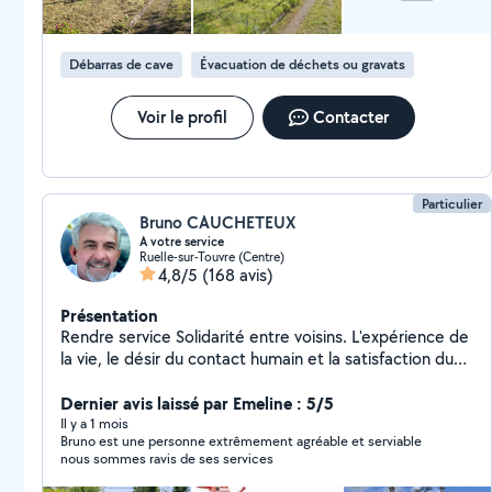
demande)
Débarras de cave
Évacuation de déchets ou gravats
Voir le profil
Contacter
Particulier
Bruno CAUCHETEUX
A votre service
Ruelle-sur-Touvre (Centre)
4,8/5
(168 avis)
Présentation
Rendre service Solidarité entre voisins. L'expérience de
la vie, le désir du contact humain et la satisfaction du
voisin qui fait appel à moi. Rendre service ne veut pas
dire gratuité.....
Dernier avis laissé par Emeline : 5/5
Il y a 1 mois
Bruno est une personne extrêmement agréable et serviable
nous sommes ravis de ses services