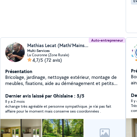
Év
Auto-entrepreneur
Mathias Lecat (Mathi'Mains Services)
Multi-Services
La Couronne (Zone Rurale)
4,7/5
(72 avis)
Pr
Présentation
Bo
Bricolage, jardinage, nettoyage extérieur, montage de
ains
meubles, fixations, aide au déménagement et petits
pa
travaux. Travail sérieux et soigné, intervention rapide.
au
De
Dernier avis laissé par Ghislaine : 5/5
au
Il y
Il y a 2 mois
Trè
échange très agréable et personne sympathique. je n'ai pas fait
con
affaire pour le moment mais conserve ses coordonnées .