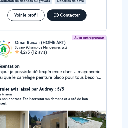
acuation de déchets ou gravats
Débarras de cave
Voir le profil
Contacter
Auto-entrepreneur
Omar Bursali (HOME ART)
Soyaux (Champ de Manoeuvres Est)
4,2/5
(12 avis)
ésentation
njour je possède dé l'expérience dans la maçonnerie
i que le carrelage peinture placo pour tous besoins
rticuliers n'hésitez pas à me contacter, je possède
ssi un camion avec une pour répondre aux maximum
rnier avis laissé par Audrey : 5/5
 besoin.
 a 6 mois
s bon contact. Est intervenu rapidement et a été de bon
seil.