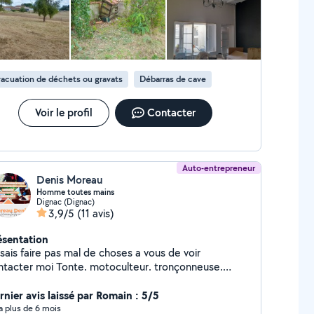
acuation de déchets ou gravats
Débarras de cave
Voir le profil
Contacter
Auto-entrepreneur
Denis Moreau
Homme toutes mains
Dignac (Dignac)
3,9/5
(11 avis)
ésentation
sais faire pas mal de choses a vous de voir
 moi Tonte. motoculteur. tronçonneuse.
rrasse. Démolition de mur. ménage.taille de
iers. Petit bricolage. etc...
rnier avis laissé par Romain : 5/5
y a plus de 6 mois