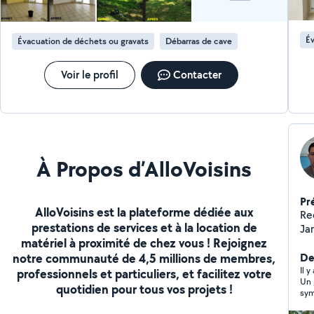
Év
Évacuation de déchets ou gravats
Débarras de cave
Voir le profil
Contacter
À Propos d’AlloVoisins
Pr
AlloVoisins est la plateforme dédiée aux
Re
prestations de services et à la location de
Jar
matériel à proximité de chez vous ! Rejoignez
fa
notre communauté de 4,5 millions de membres,
De
Il y
professionnels et particuliers, et facilitez votre
Un 
quotidien pour tous vos projets !
sym
Top