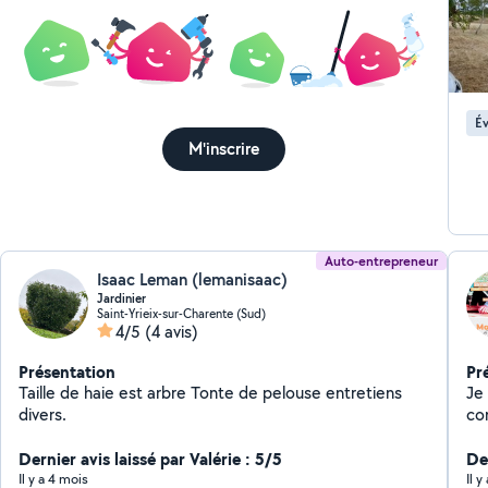
Év
M'inscrire
Auto-entrepreneur
Isaac Leman (lemanisaac)
Jardinier
Saint-Yrieix-sur-Charente (Sud)
4/5
(4 avis)
Présentation
Pr
Taille de haie est arbre Tonte de pelouse entretiens
Je 
divers.
contacter
déba
Dernier avis laissé par Valérie : 5/5
ros
De
Il y a 4 mois
Il 