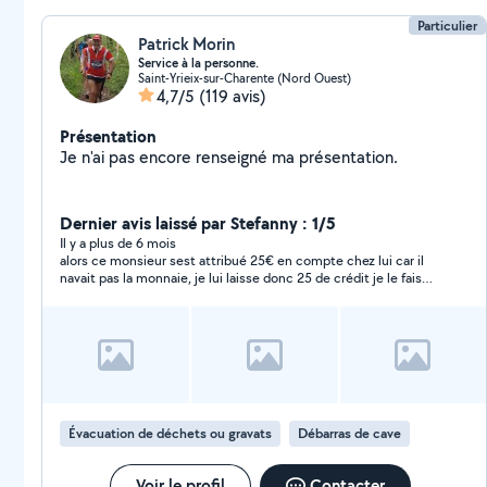
Particulier
Patrick Morin
Service à la personne.
Saint-Yrieix-sur-Charente (Nord Ouest)
4,7/5
(119 avis)
Présentation
Je n'ai pas encore renseigné ma présentation.
Dernier avis laissé par Stefanny : 1/5
Il y a plus de 6 mois
alors ce monsieur sest attribué 25€ en compte chez lui car il
navait pas la monnaie, je lui laisse donc 25 de crédit je le fais
revenir il ne me deduit pas mes 25€ ensuite il revient 2 fois a
mon domicile ou il na pas pu effectuer le travail de depot a la
déchetterie et pour un devis de déménagement dont dailleurs
ses prix etaient excessifs mais avec nuit d'hôtel !!! a 150€ la
nuit, du coup il s'attribue les 25€ de crédit et je previse il avait
eu 15€ aussi de pourboire cest incroyable comme on peut
voler ainsi les gens qui en plus ont donné 15€ de pourboire !!!
inadmissible
Évacuation de déchets ou gravats
Débarras de cave
Voir le profil
Contacter