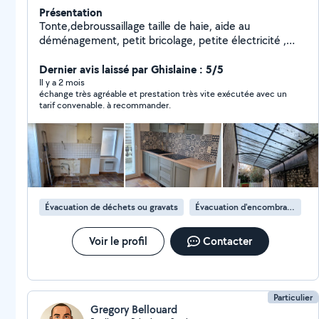
Présentation
Tonte,debroussaillage taille de haie, aide au
déménagement, petit bricolage, petite électricité ,
nettoyage de toitures...n'hésitez pas a me contacter .
Dernier avis laissé par Ghislaine : 5/5
Il y a 2 mois
échange très agréable et prestation très vite exécutée avec un
tarif convenable. à recommander.
Évacuation de déchets ou gravats
Évacuation d'encombrants
Voir le profil
Contacter
Particulier
Gregory Bellouard