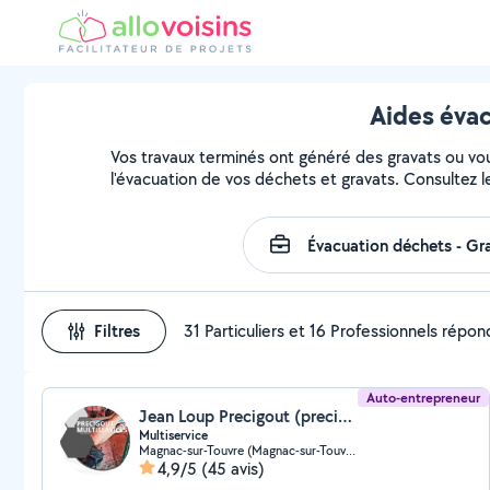
Aides évac
Vos travaux terminés ont généré des gravats ou vous
l'évacuation de vos déchets et gravats. Consultez l
Filtres
31 Particuliers et 16 Professionnels répo
Auto-entrepreneur
Jean Loup Precigout (precigout Multiservice ( P.M.S ))
Multiservice
Magnac-sur-Touvre (Magnac-sur-Touvre)
4,9/5
(45 avis)