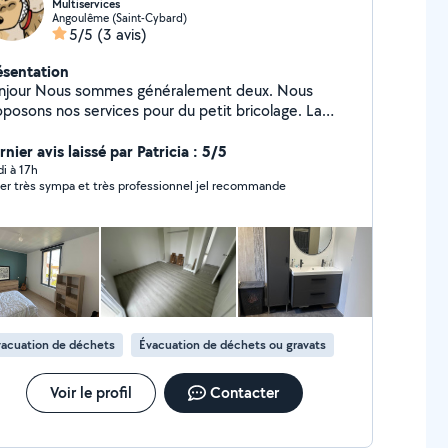
Multiservices
Angoulême (Saint-Cybard)
5/5
(3 avis)
ésentation
njour Nous sommes généralement deux. Nous
oposons nos services pour du petit bricolage. La
e de sol parquet stratifié ou vinyle a clipser et les
inthes. Nous proposons aussi nos services pour le
nier avis laissé par Patricia : 5/5
ntage de meubles en kit. Je fais aussi la garde de
di à 17h
super très sympa et très professionnel jel recommande
ats a votre domicile. Et comme nous avons la chance
avoir une camionnette, nous pouvons aussi livrer vos
ubles ou déposer des choses en déchetterie par
emple.
acuation de déchets
Évacuation de déchets ou gravats
Voir le profil
Contacter