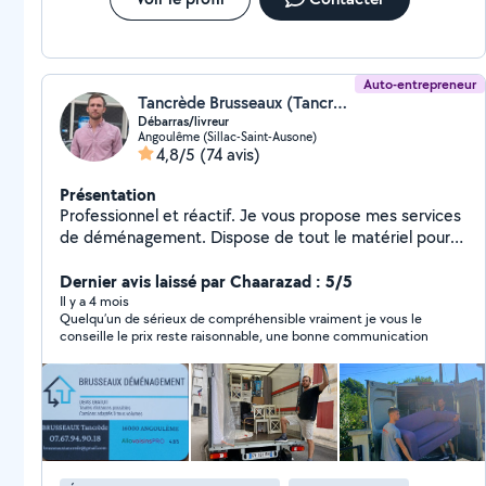
Auto-entrepreneur
Tancrède Brusseaux (Tancrède)
Débarras/livreur
Angoulême (Sillac-Saint-Ausone)
4,8/5
(74 avis)
Présentation
Professionnel et réactif. Je vous propose mes services
de déménagement. Dispose de tout le matériel pour
protéger vos affaires. Je peux faire des débarras
d'encombrants : garages / appartements... Ainsi que
Dernier avis laissé par Chaarazad : 5/5
des travaux de rénovation sur devis. Tarifs par
Il y a 4 mois
Quelqu’un de sérieux de compréhensible vraiment je vous le
téléphone au : zéro sept, 67 94 90 18 ou par message.
conseille le prix reste raisonnable, une bonne communication
Merci et à bientôt.