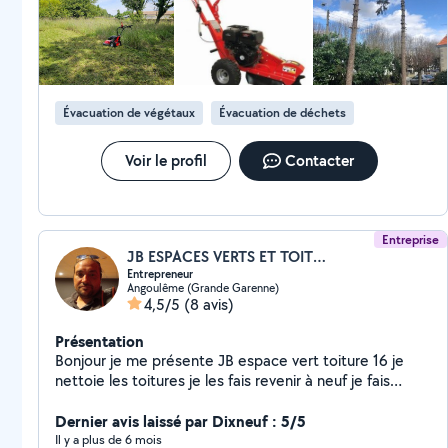
Évacuation de végétaux
Évacuation de déchets
Voir le profil
Contacter
Entreprise
JB ESPACES VERTS ET TOITURES16
Entrepreneur
Angoulême (Grande Garenne)
4,5/5
(8 avis)
Présentation
Bonjour je me présente JB espace vert toiture 16 je
nettoie les toitures je les fais revenir à neuf je fais
élagage espace vert peinture bâtiment façadier
débarrassement de maison multiservices contactez-
Dernier avis laissé par Dixneuf : 5/5
moi merci car je peux vous faire des devis et des
Il y a plus de 6 mois