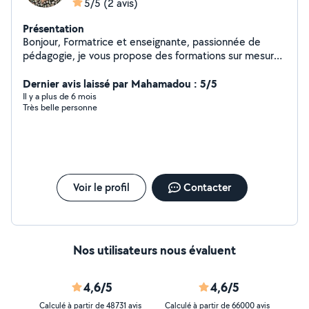
5/5
(2 avis)
Présentation
Bonjour, Formatrice et enseignante, passionnée de
pédagogie, je vous propose des formations sur mesure,
un accompagnement individualisé, adapté à votre
besoin et à vos modes d'apprentissage. - Formations en
Dernier avis laissé par Mahamadou : 5/5
langues : français anglais italien, pour tous niveaux et
Il y a plus de 6 mois
Très belle personne
tous publics - Soutien scolaire - Préparation aux
examens : DNB, baccalauréat - Préparation au concours
d'entrée à Sciences Politiques Toulouse et périphérie
Tarifs attractifs, Au plaisir de travailler avec vous! Bien
cordialement, Sophie
Voir le profil
Contacter
Nos utilisateurs nous évaluent
4,6/5
4,6/5
Calculé à partir de 48731 avis
Calculé à partir de 66000 avis