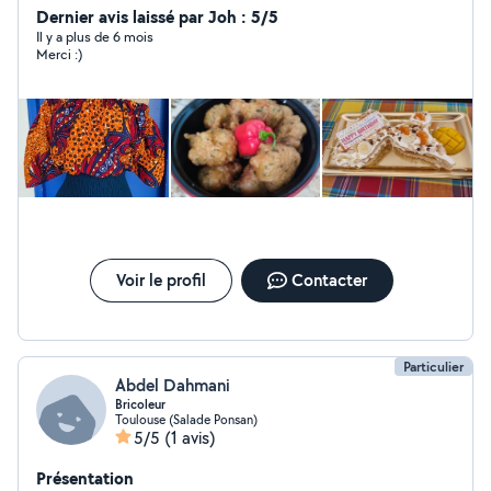
au collège, dans le milieu associatif et chez les
Dernier avis laissé par Joh : 5/5
particuliers).
Il y a plus de 6 mois
Merci :)
Voir le profil
Contacter
Particulier
Abdel Dahmani
Bricoleur
Toulouse (Salade Ponsan)
5/5
(1 avis)
Présentation