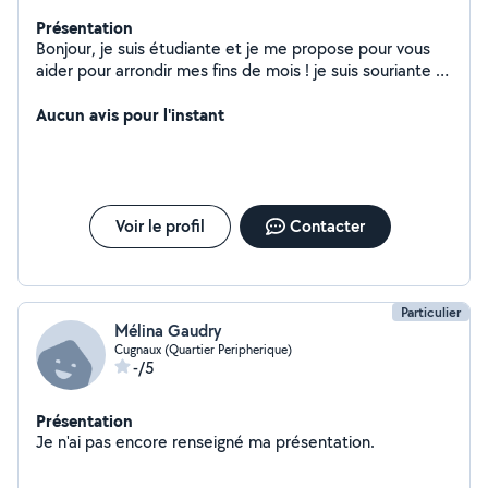
Présentation
Bonjour, je suis étudiante et je me propose pour vous
aider pour arrondir mes fins de mois ! je suis souriante et
ce sera donc avec plaisir de pouvoir vous aider dans
n'importe quelle tache !
Aucun avis pour l'instant
Voir le profil
Contacter
Particulier
Mélina Gaudry
Cugnaux (Quartier Peripherique)
-/5
Présentation
Je n'ai pas encore renseigné ma présentation.