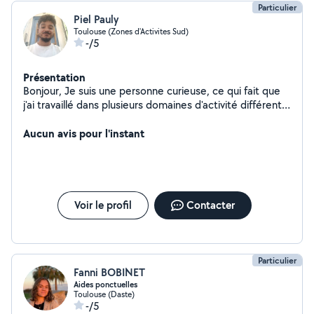
Particulier
Piel Pauly
Toulouse (Zones d'Activites Sud)
-/5
Présentation
Bonjour, Je suis une personne curieuse, ce qui fait que
j'ai travaillé dans plusieurs domaines d'activité différents.
Je peux vous accompagner dans des déménagements,
vous aider pour de la conduite, dans des petits travaux
Aucun avis pour l'instant
ménagers. Je me tiens à votre disposition.
Voir le profil
Contacter
Particulier
Fanni BOBINET
Aides ponctuelles
Toulouse (Daste)
-/5