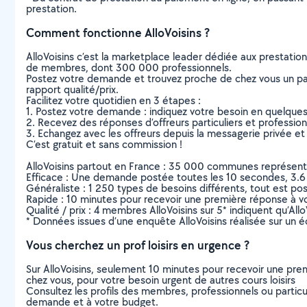
prestation.
Comment fonctionne AlloVoisins ?
AlloVoisins c’est la marketplace leader dédiée aux prestatio
de membres, dont 300 000 professionnels.
Postez votre demande et trouvez proche de chez vous un parti
rapport qualité/prix.
Facilitez votre quotidien en 3 étapes :
1. Postez votre demande : indiquez votre besoin en quelque
2. Recevez des réponses d’offreurs particuliers et professio
3. Echangez avec les offreurs depuis la messagerie privée et 
C’est gratuit et sans commission !
AlloVoisins partout en France : 35 000 communes représentées 
Efficace : Une demande postée toutes les 10 secondes, 3.6
Généraliste : 1 250 types de besoins différents, tout est poss
Rapide : 10 minutes pour recevoir une première réponse à 
Qualité / prix : 4 membres AlloVoisins sur 5* indiquent qu’All
* Données issues d’une enquête AlloVoisins réalisée sur un é
Vous cherchez un prof loisirs en urgence ?
Sur AlloVoisins, seulement 10 minutes pour recevoir une p
chez vous, pour votre besoin urgent de autres cours loisirs
Consultez les profils des membres, professionnels ou particuli
demande et à votre budget.