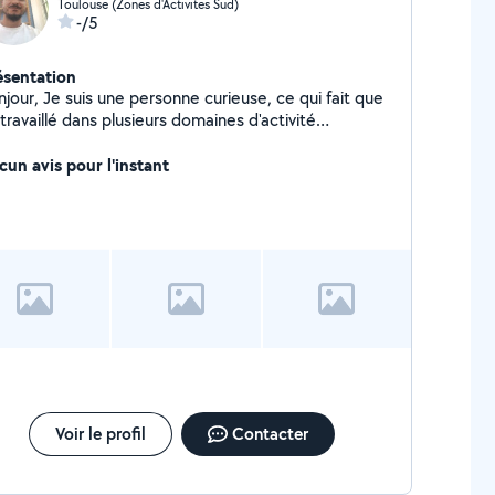
Toulouse (Zones d'Activites Sud)
-/5
ésentation
ne personne curieuse, ce qui fait que
i travaillé dans plusieurs domaines d'activité
Je peux vous accompagner dans des
ménagements, vous aider pour de la conduite, dans
cun avis pour l'instant
petits travaux ménagers. Je me tiens à votre
position.
Voir le profil
Contacter