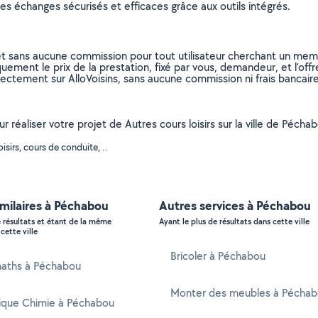
s échanges sécurisés et efficaces grâce aux outils intégrés.
et sans aucune commission pour tout utilisateur cherchant un membre
uement le prix de la prestation, fixé par vous, demandeur, et l’offr
rectement sur AlloVoisins, sans aucune commission ni frais bancaire
ur réaliser votre projet de Autres cours loisirs sur la ville de Pé
sirs, cours de conduite, ..
imilaires à Péchabou
Autres services à Péchabou
e résultats et étant de la même
Ayant le plus de résultats dans cette ville
cette ville
Bricoler à Péchabou
maths à Péchabou
Monter des meubles à Pécha
sique Chimie à Péchabou