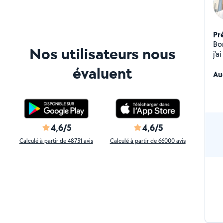
Pr
Bonjour, Je suis u
Nos utilisateurs nous
j'a
différents. 
évaluent
dé
Au
des 
dis
4,6/5
4,6/5
Calculé à partir de 48731 avis
Calculé à partir de 66000 avis