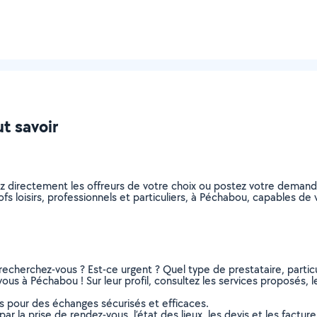
ut savoir
nez directement les offreurs de votre choix ou postez votre dema
profs loisirs, professionnels et particuliers, à Péchabou, capables 
recherchez-vous ? Est-ce urgent ? Quel type de prestataire, particu
 vous à Péchabou ! Sur leur profil, consultez les services proposés, l
ns pour des échanges sécurisés et efficaces.
r la prise de rendez-vous, l’état des lieux, les devis et les facture