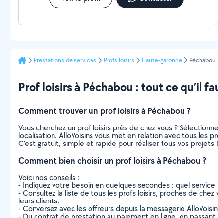
Prestations de services
Profs loisirs
Haute-garonne
Péchabou
Prof loisirs à Péchabou : tout ce qu’il fa
Comment trouver un prof loisirs à Péchabou ?
Vous cherchez un prof loisirs près de chez vous ? Sélection
localisation. AlloVoisins vous met en relation avec tous les 
C’est gratuit, simple et rapide pour réaliser tous vos projets !
Comment bien choisir un prof loisirs à Péchabou ?
Voici nos conseils :
- Indiquez votre besoin en quelques secondes : quel service 
- Consultez la liste de tous les profs loisirs, proches de chez
leurs clients.
- Conversez avec les offreurs depuis la messagerie AlloVoisi
- Du contrat de prestation au paiement en ligne, en passant pa