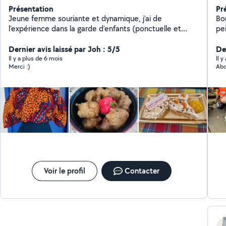
Présentation
Pr
Jeune femme souriante et dynamique, j'ai de
Bo
l'expérience dans la garde d'enfants (ponctuelle et
pe
périscolaire), ainsi que dans le soutien scolaire
(primaire au collège, dans le milieu associatif et chez
Dernier avis laissé par Joh : 5/5
De
les particuliers).
Il y a plus de 6 mois
Il 
Merci :)
Abd
Voir le profil
Contacter