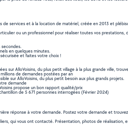
ns de services et à la location de matériel, créée en 2013 et plébi
culier ou un professionnel pour réaliser toutes vos prestations, d
s secondes.
nnels en quelques minutes.
sécurisée et faites votre choix !
sur AlloVoisins, du plus petit village à la plus grande ville, tro
 millions de demandes postées par an
ible sur AlloVoisins, du plus petit besoin aux plus grands projets.
votre demande
oVoisins propose un bon rapport qualité/prix
chantillon de 5 671 personnes interrogées (Février 2024)
remière réponse à votre demande. Postez votre demande et trouve
ers, qui vous ont contacté. Présentation, photos de réalisation, exp