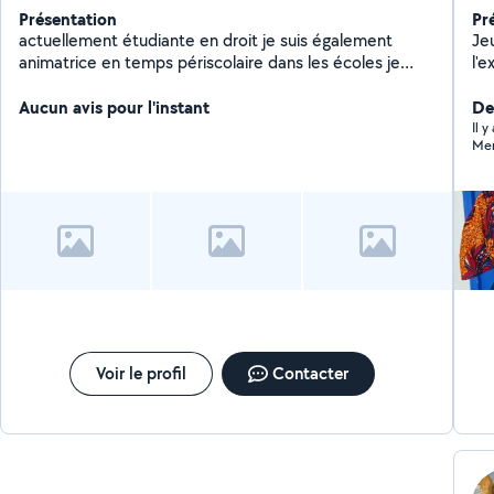
Présentation
Pr
actuellement étudiante en droit je suis également
Je
animatrice en temps périscolaire dans les écoles je
l'e
serais ravis de m'occuper de vos enfants leurs donner
pér
des cours particuliers mais encore vous aider dans vos
Aucun avis pour l'instant
(pr
Der
tâches quotidienne
les
Il 
Mer
Voir le profil
Contacter