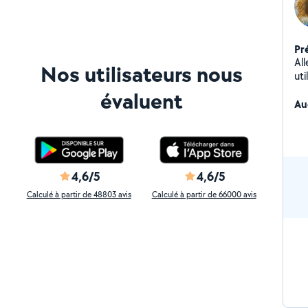
Pr
All
Nos utilisateurs nous
uti
co
évaluent
ail
Au
4,6/5
4,6/5
Calculé à partir de 48803 avis
Calculé à partir de 66000 avis