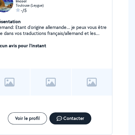
Imcool
Toulouse (Leygue)
-/5
ésentation
emand: Etant d'origine allemande... je peux vous être
le dans vos traductions français/allemand et les
urs de mise à niveau pour les enfants.Natation: Par
leurs, si vous souhaitez vous perfectionner en
cun avis pour l'instant
natation... je suis votre homme.
Voir le profil
Contacter