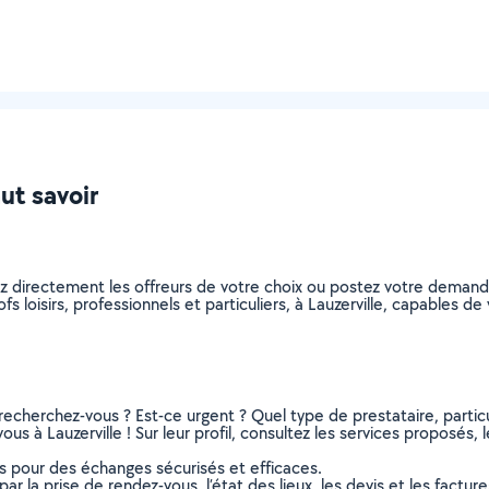
aut savoir
nez directement les offreurs de votre choix ou postez votre dema
ofs loisirs, professionnels et particuliers, à Lauzerville, capables
recherchez-vous ? Est-ce urgent ? Quel type de prestataire, particu
vous à Lauzerville ! Sur leur profil, consultez les services proposés, 
ns pour des échanges sécurisés et efficaces.
r la prise de rendez-vous, l’état des lieux, les devis et les facture