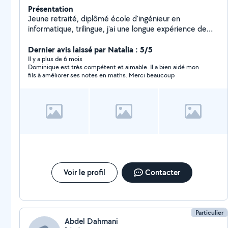
Présentation
Jeune retraité, diplômé école d'ingénieur en
informatique, trilingue, j'ai une longue expérience de
l'enseignement dans un cadre associatif professionnel
ou privé. J'accompagne aussi bien des jeunes en
Dernier avis laissé par Natalia : 5/5
primaire/collégiens/lycéens (y compris bénéficiant d'un
Il y a plus de 6 mois
Dominique est très compétent et aimable. Il a bien aidé mon
AESH) pour de l'aide aux devoirs et la préparation des
fils à améliorer ses notes en maths. Merci beaucoup
examens (français, maths, physique, anglais, espagnol),
et des adultes (français, anglais, espagnol).
J'accompagne aussi des adultes ayant des difficultés à
utiliser les outils numériques (PC/MAC/Tel Portable ...).
Expérience, dynamisme, bienveillance et adaptation
aux besoins spécifiques de chacun : n'hésitez pas me
contacter pour comprendre ce dont vous avez
précisément besoin A bientôt :))
Voir le profil
Contacter
Particulier
Abdel Dahmani