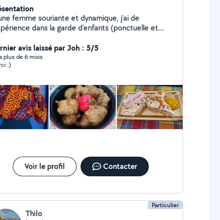
ésentation
une femme souriante et dynamique, j'ai de
xpérience dans la garde d'enfants (ponctuelle et
iscolaire), ainsi que dans le soutien scolaire
imaire au collège, dans le milieu associatif et chez
nier avis laissé par Joh : 5/5
 particuliers).
y a plus de 6 mois
ci :)
Voir le profil
Contacter
Particulier
Thilo