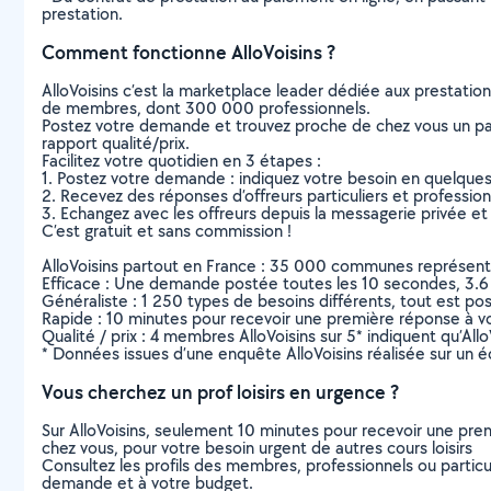
prestation.
Comment fonctionne AlloVoisins ?
AlloVoisins c’est la marketplace leader dédiée aux prestatio
de membres, dont 300 000 professionnels.
Postez votre demande et trouvez proche de chez vous un parti
rapport qualité/prix.
Facilitez votre quotidien en 3 étapes :
1. Postez votre demande : indiquez votre besoin en quelque
2. Recevez des réponses d’offreurs particuliers et professio
3. Echangez avec les offreurs depuis la messagerie privée et 
C’est gratuit et sans commission !
AlloVoisins partout en France : 35 000 communes représentées 
Efficace : Une demande postée toutes les 10 secondes, 3.6
Généraliste : 1 250 types de besoins différents, tout est poss
Rapide : 10 minutes pour recevoir une première réponse à 
Qualité / prix : 4 membres AlloVoisins sur 5* indiquent qu’All
* Données issues d’une enquête AlloVoisins réalisée sur un é
Vous cherchez un prof loisirs en urgence ?
Sur AlloVoisins, seulement 10 minutes pour recevoir une p
chez vous, pour votre besoin urgent de autres cours loisirs
Consultez les profils des membres, professionnels ou particuli
demande et à votre budget.