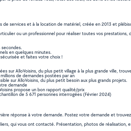
ns de services et à la location de matériel, créée en 2013 et plébi
culier ou un professionnel pour réaliser toutes vos prestations, d
s secondes.
nnels en quelques minutes.
sécurisée et faites votre choix !
sur AlloVoisins, du plus petit village à la plus grande ville, tro
 millions de demandes postées par an
ible sur AlloVoisins, du plus petit besoin aux plus grands projets.
votre demande
oVoisins propose un bon rapport qualité/prix
chantillon de 5 671 personnes interrogées (Février 2024)
remière réponse à votre demande. Postez votre demande et trouve
ers, qui vous ont contacté. Présentation, photos de réalisation, exp