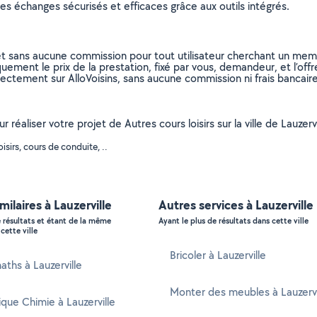
s échanges sécurisés et efficaces grâce aux outils intégrés.
et sans aucune commission pour tout utilisateur cherchant un membre
uement le prix de la prestation, fixé par vous, demandeur, et l’offr
rectement sur AlloVoisins, sans aucune commission ni frais bancaire
r réaliser votre projet de Autres cours loisirs sur la ville de Lauze
sirs, cours de conduite, ..
milaires à Lauzerville
Autres services à Lauzerville
e résultats et étant de la même
Ayant le plus de résultats dans cette ville
cette ville
Bricoler à Lauzerville
aths à Lauzerville
Monter des meubles à Lauzervi
ique Chimie à Lauzerville