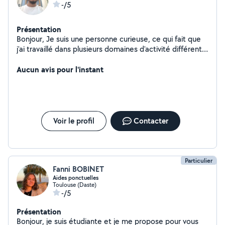
-/5
Présentation
Bonjour, Je suis une personne curieuse, ce qui fait que
j'ai travaillé dans plusieurs domaines d'activité différents.
Je peux vous accompagner dans des déménagements,
vous aider pour de la conduite, dans des petits travaux
Aucun avis pour l'instant
ménagers. Je me tiens à votre disposition.
Voir le profil
Contacter
Particulier
Fanni BOBINET
Aides ponctuelles
Toulouse (Daste)
-/5
Présentation
Bonjour, je suis étudiante et je me propose pour vous