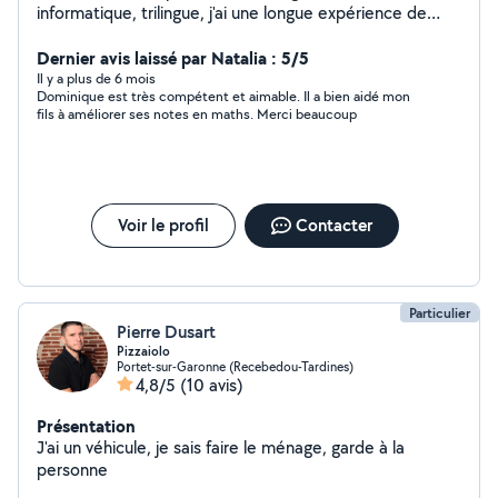
informatique, trilingue, j'ai une longue expérience de
l'enseignement dans un cadre associatif professionnel
ou privé. J'accompagne aussi bien des jeunes en
Dernier avis laissé par Natalia : 5/5
primaire/collégiens/lycéens (y compris bénéficiant d'un
Il y a plus de 6 mois
Dominique est très compétent et aimable. Il a bien aidé mon
AESH) pour de l'aide aux devoirs et la préparation des
fils à améliorer ses notes en maths. Merci beaucoup
examens (français, maths, physique, anglais, espagnol),
et des adultes (français, anglais, espagnol).
J'accompagne aussi des adultes ayant des difficultés à
utiliser les outils numériques (PC/MAC/Tel Portable ...).
Expérience, dynamisme, bienveillance et adaptation aux
Voir le profil
Contacter
besoins spécifiques de chacun : n'hésitez pas me
contacter pour comprendre ce dont vous avez
précisément besoin A bientôt :))
Particulier
Pierre Dusart
Pizzaiolo
Portet-sur-Garonne (Recebedou-Tardines)
4,8/5
(10 avis)
Présentation
J'ai un véhicule, je sais faire le ménage, garde à la
personne