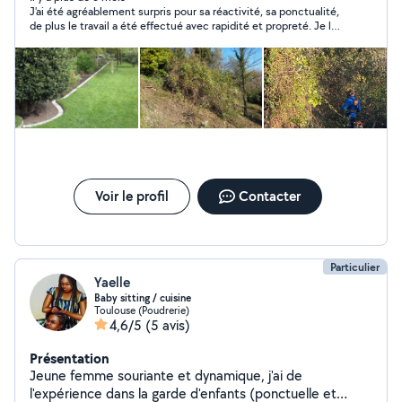
J'ai été agréablement surpris pour sa réactivité, sa ponctualité,
meubles, mais je peux aussi dépanner sur quelques
de plus le travail a été effectué avec rapidité et propreté. Je le
sujets. Je bricole un peu de tout : petites réparations,
recommande vivement !
montage, informatique, domotique, etc. Je bosse aussi
dans l'automatisation et l'intelligence artificielle, donc si
quelqu'un veut optimiser un process ou automatiser un
truc, je peux aider. Toujours partant pour échanger un
service, un conseil, ou juste rencontrer des gens sympas
dans le coin. Au plaisir!
Voir le profil
Contacter
Particulier
Yaelle
Baby sitting / cuisine
Toulouse (Poudrerie)
4,6/5
(5 avis)
Présentation
Jeune femme souriante et dynamique, j'ai de
l'expérience dans la garde d'enfants (ponctuelle et