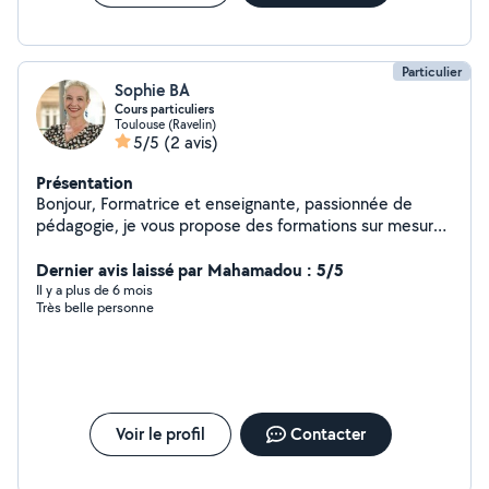
Particulier
Sophie BA
Cours particuliers
Toulouse (Ravelin)
5/5
(2 avis)
Présentation
Bonjour, Formatrice et enseignante, passionnée de
pédagogie, je vous propose des formations sur mesure,
un accompagnement individualisé, adapté à votre
besoin et à vos modes d'apprentissage. - Formations en
Dernier avis laissé par Mahamadou : 5/5
langues : français anglais italien, pour tous niveaux et
Il y a plus de 6 mois
Très belle personne
tous publics - Soutien scolaire - Préparation aux
examens : DNB, baccalauréat - Préparation au concours
d'entrée à Sciences Politiques Toulouse et périphérie
Tarifs attractifs, Au plaisir de travailler avec vous! Bien
cordialement, Sophie
Voir le profil
Contacter