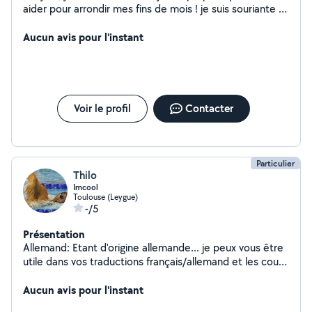
aider pour arrondir mes fins de mois ! je suis souriante et
ce sera donc avec plaisir de pouvoir vous aider dans
n'importe quelle tache !
Aucun avis pour l'instant
Voir le profil
Contacter
Particulier
Thilo
Imcool
Toulouse (Leygue)
-/5
Présentation
Allemand: Etant d'origine allemande... je peux vous être
utile dans vos traductions français/allemand et les cours
de mise à niveau pour les enfants.Natation: Par ailleurs,
si vous souhaitez vous perfectionner en natation... je
Aucun avis pour l'instant
suis votre homme.