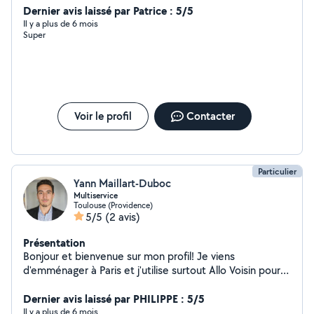
Dernier avis laissé par Patrice : 5/5
Il y a plus de 6 mois
Super
Voir le profil
Contacter
Particulier
Yann Maillart-Duboc
Multiservice
Toulouse (Providence)
5/5
(2 avis)
Présentation
Bonjour et bienvenue sur mon profil! Je viens
d'emménager à Paris et j'utilise surtout Allo Voisin pour
filer un coup de main ou en demander un. En ce
moment je cherche surtout des bras et quelqu'un
Dernier avis laissé par PHILIPPE : 5/5
disposant d'un utilitaire pour déplacer un canapé ou des
Il y a plus de 6 mois