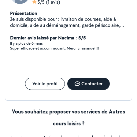
5/5
(1 avis)
Présentation
Je suis disponible pour : livraison de courses, aide à
domicile, aide au déménagement, garde périscolaire,
garde d'enfants après l'école, baby sitting, cours de
math ou autres, cours de sport
Dernier avis laissé par Nacima : 5/5
Il y a plus de 6 mois
Super efficace et accommodant. Merci Emmanuel !!!
Voir le profil
Contacter
Vous souhaitez proposer vos services de Autres
cours loisirs ?