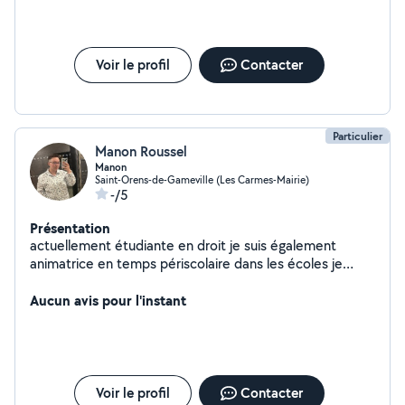
Voir le profil
Contacter
Particulier
Manon Roussel
Manon
Saint-Orens-de-Gameville (Les Carmes-Mairie)
-/5
Présentation
actuellement étudiante en droit je suis également
animatrice en temps périscolaire dans les écoles je
serais ravis de m'occuper de vos enfants leurs donner
des cours particuliers mais encore vous aider dans vos
Aucun avis pour l'instant
tâches quotidienne
Voir le profil
Contacter