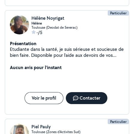
Particulier
Hélène Noyrigat
Hélène
Toulouse (Deodat de Severac)
-/5
Présentation
Etudiante dans la santé, je suis sérieuse et soucieuse de
bien faire. Disponible pour l'aide aux devoirs de vos
enfants ou encore quelques heures de ménage ou de
garde d'animaux.
Aucun avis pour l'instant
Voir le profil
Contacter
Particulier
Piel Pauly
Toulouse (Zones d'Activites Sud)