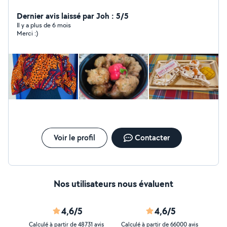
périscolaire), ainsi que dans le soutien scolaire (primaire
au collège, dans le milieu associatif et chez les
Dernier avis laissé par Joh : 5/5
particuliers).
Il y a plus de 6 mois
Merci :)
Voir le profil
Contacter
Nos utilisateurs nous évaluent
4,6/5
4,6/5
Calculé à partir de 48731 avis
Calculé à partir de 66000 avis