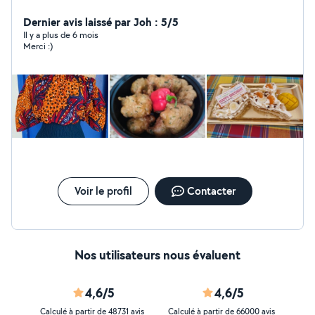
périscolaire), ainsi que dans le soutien scolaire (primaire
au collège, dans le milieu associatif et chez les
Dernier avis laissé par Joh : 5/5
particuliers).
Il y a plus de 6 mois
Merci :)
Voir le profil
Contacter
Nos utilisateurs nous évaluent
4,6/5
4,6/5
Calculé à partir de 48731 avis
Calculé à partir de 66000 avis