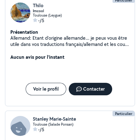
Particulier
Thilo
Imcool
Toulouse (Leygue)
-/5
Présentation
Allemand: Etant d'origine allemande... je peux vous être
utile dans vos traductions français/allemand et les cours
de mise à niveau pour les enfants.Natation: Par ailleurs,
si vous souhaitez vous perfectionner en natation... je
Aucun avis pour l'instant
suis votre homme.
Voir le profil
Contacter
Particulier
Stanley Marie-Sainte
Toulouse (Salade Ponsan)
-/5