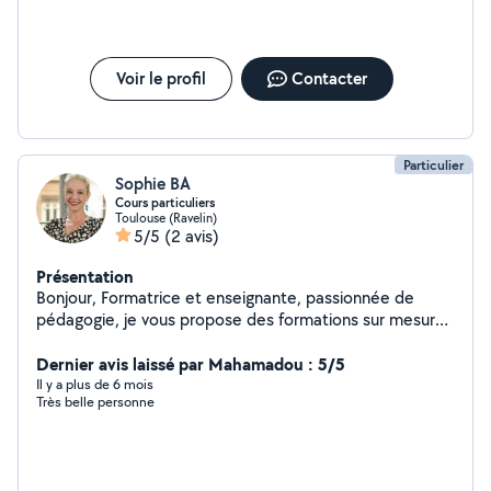
Voir le profil
Contacter
Particulier
Sophie BA
Cours particuliers
Toulouse (Ravelin)
5/5
(2 avis)
Présentation
Bonjour, Formatrice et enseignante, passionnée de
pédagogie, je vous propose des formations sur mesure,
un accompagnement individualisé, adapté à votre
besoin et à vos modes d'apprentissage. - Formations en
Dernier avis laissé par Mahamadou : 5/5
langues : français anglais italien, pour tous niveaux et
Il y a plus de 6 mois
Très belle personne
tous publics - Soutien scolaire - Préparation aux
examens : DNB, baccalauréat - Préparation au concours
d'entrée à Sciences Politiques Toulouse et périphérie
Tarifs attractifs, Au plaisir de travailler avec vous! Bien