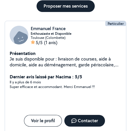
Proposer mes services
Particulier
Emmanuel France
Enthousiaste et Disponible
Toulouse (Colombette)
5/5
(1 avis)
Présentation
Je suis disponible pour : livraison de courses, aide à
domicile, aide au déménagement, garde périscolaire,
garde d'enfants après l'école, baby sitting, cours de
math ou autres, cours de sport
Dernier avis laissé par Nacima : 5/5
Il y a plus de 6 mois
Super efficace et accommodant. Merci Emmanuel !!!
Voir le profil
Contacter