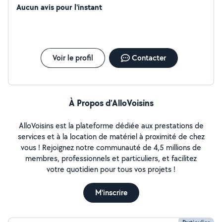
n'importe quelle tache !
Aucun avis pour l'instant
Voir le profil
Contacter
À Propos d’AlloVoisins
AlloVoisins est la plateforme dédiée aux prestations de
services et à la location de matériel à proximité de chez
vous ! Rejoignez notre communauté de 4,5 millions de
membres, professionnels et particuliers, et facilitez
votre quotidien pour tous vos projets !
M'inscrire