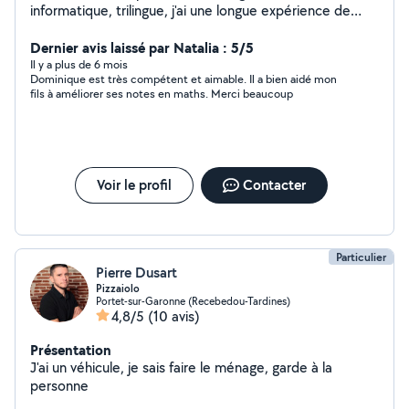
informatique, trilingue, j'ai une longue expérience de
l'enseignement dans un cadre associatif professionnel
ou privé. J'accompagne aussi bien des jeunes en
Dernier avis laissé par Natalia : 5/5
primaire/collégiens/lycéens (y compris bénéficiant d'un
Il y a plus de 6 mois
Dominique est très compétent et aimable. Il a bien aidé mon
AESH) pour de l'aide aux devoirs et la préparation des
fils à améliorer ses notes en maths. Merci beaucoup
examens (français, maths, physique, anglais, espagnol),
et des adultes (français, anglais, espagnol).
J'accompagne aussi des adultes ayant des difficultés à
utiliser les outils numériques (PC/MAC/Tel Portable ...).
Expérience, dynamisme, bienveillance et adaptation aux
Voir le profil
Contacter
besoins spécifiques de chacun : n'hésitez pas me
contacter pour comprendre ce dont vous avez
précisément besoin A bientôt :))
Particulier
Pierre Dusart
Pizzaiolo
Portet-sur-Garonne (Recebedou-Tardines)
4,8/5
(10 avis)
Présentation
J'ai un véhicule, je sais faire le ménage, garde à la
personne