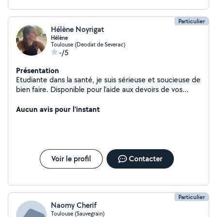
Particulier
Hélène Noyrigat
Hélène
Toulouse (Deodat de Severac)
-/5
Présentation
Etudiante dans la santé, je suis sérieuse et soucieuse de
bien faire. Disponible pour l'aide aux devoirs de vos
enfants ou encore quelques heures de ménage ou de
garde d'animaux.
Aucun avis pour l'instant
Voir le profil
Contacter
Particulier
Naomy Cherif
Toulouse (Sauvegrain)