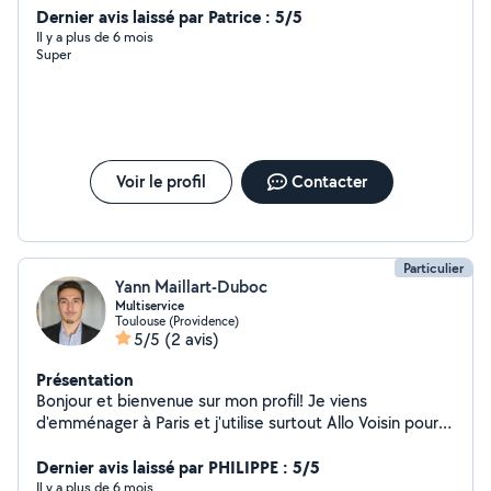
Dernier avis laissé par Patrice : 5/5
Il y a plus de 6 mois
Super
Voir le profil
Contacter
Particulier
Yann Maillart-Duboc
Multiservice
Toulouse (Providence)
5/5
(2 avis)
Présentation
Bonjour et bienvenue sur mon profil! Je viens
d'emménager à Paris et j'utilise surtout Allo Voisin pour
filer un coup de main ou en demander un. En ce
moment je cherche surtout des bras et quelqu'un
Dernier avis laissé par PHILIPPE : 5/5
disposant d'un utilitaire pour déplacer un canapé ou des
Il y a plus de 6 mois