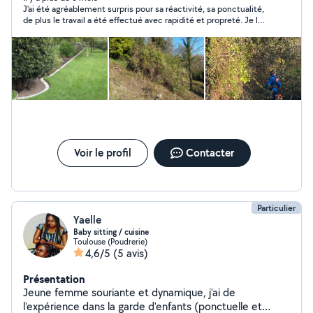
J'ai été agréablement surpris pour sa réactivité, sa ponctualité,
meubles, mais je peux aussi dépanner sur quelques
de plus le travail a été effectué avec rapidité et propreté. Je le
sujets. Je bricole un peu de tout : petites réparations,
recommande vivement !
montage, informatique, domotique, etc. Je bosse aussi
dans l'automatisation et l'intelligence artificielle, donc si
quelqu'un veut optimiser un process ou automatiser un
truc, je peux aider. Toujours partant pour échanger un
service, un conseil, ou juste rencontrer des gens sympas
dans le coin. Au plaisir!
Voir le profil
Contacter
Particulier
Yaelle
Baby sitting / cuisine
Toulouse (Poudrerie)
4,6/5
(5 avis)
Présentation
Jeune femme souriante et dynamique, j'ai de
l'expérience dans la garde d'enfants (ponctuelle et