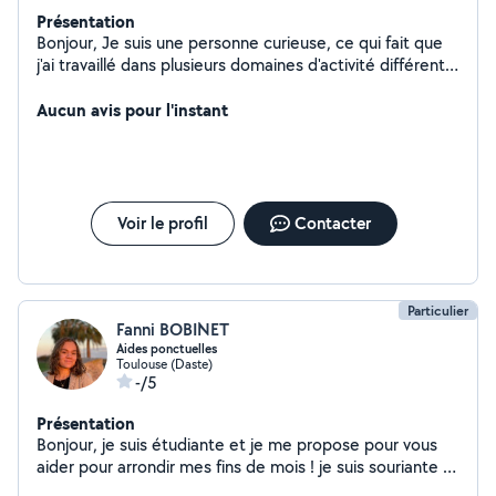
Présentation
Bonjour, Je suis une personne curieuse, ce qui fait que
j'ai travaillé dans plusieurs domaines d'activité différents.
Je peux vous accompagner dans des déménagements,
vous aider pour de la conduite, dans des petits travaux
Aucun avis pour l'instant
ménagers. Je me tiens à votre disposition.
Voir le profil
Contacter
Particulier
Fanni BOBINET
Aides ponctuelles
Toulouse (Daste)
-/5
Présentation
Bonjour, je suis étudiante et je me propose pour vous
aider pour arrondir mes fins de mois ! je suis souriante et
ce sera donc avec plaisir de pouvoir vous aider dans