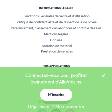
INFORMATIONS LÉGALES
Conditions Générales de Vente et d'Utilisation
Politique de confidentialité et de respect de la vie privée
Référencement, classement des annonces et contrôle des avis
Mentions légales
Cookies
Location de matériel
Prestation de services
NOS APPLICATIONS
Télécharger l’application iOS
Connectez-vous pour profiter
Télécharger l’application Android
pleinement d'AlloVoisins
M'inscrire
Carte
Retrouvez-nous :
Déjà inscrit ? Me connecter