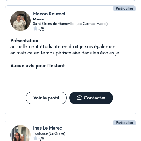
Particulier
Manon Roussel
Manon
Saint-Orens-de-Gameville (Les Carmes-Mairie)
-/5
Présentation
actuellement étudiante en droit je suis également
animatrice en temps périscolaire dans les écoles je
serais ravis de m'occuper de vos enfants leurs donner
des cours particuliers mais encore vous aider dans vos
Aucun avis pour l'instant
tâches quotidienne
Voir le profil
Contacter
Particulier
Ines Le Marec
Toulouse (La Grave)
-/5