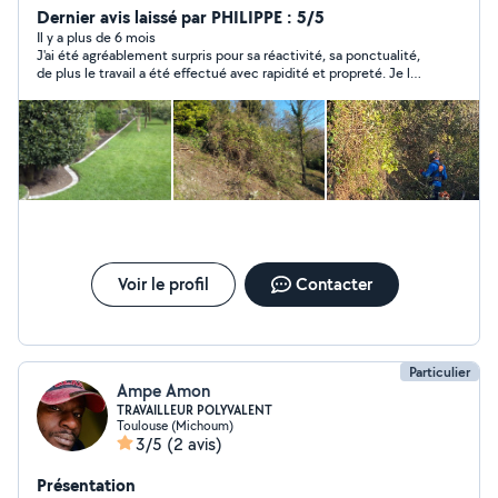
moment je cherche surtout des bras et quelqu'un
Dernier avis laissé par PHILIPPE : 5/5
disposant d'un utilitaire pour déplacer un canapé ou des
Il y a plus de 6 mois
J'ai été agréablement surpris pour sa réactivité, sa ponctualité,
meubles, mais je peux aussi dépanner sur quelques
de plus le travail a été effectué avec rapidité et propreté. Je le
sujets. Je bricole un peu de tout : petites réparations,
recommande vivement !
montage, informatique, domotique, etc. Je bosse aussi
dans l'automatisation et l'intelligence artificielle, donc si
quelqu'un veut optimiser un process ou automatiser un
truc, je peux aider. Toujours partant pour échanger un
service, un conseil, ou juste rencontrer des gens sympas
dans le coin. Au plaisir!
Voir le profil
Contacter
Particulier
Ampe Amon
TRAVAILLEUR POLYVALENT
Toulouse (Michoum)
3/5
(2 avis)
Présentation