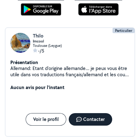
Particulier
Thilo
Imcool
Toulouse (Leygue)
-/5
Présentation
Allemand: Etant d'origine allemande... je peux vous être
utile dans vos traductions français/allemand et les cours
de mise à niveau pour les enfants.Natation: Par ailleurs,
si vous souhaitez vous perfectionner en natation... je
Aucun avis pour l'instant
suis votre homme.
Voir le profil
Contacter