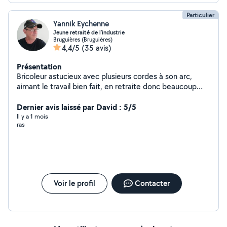
Particulier
Yannik Eychenne
Jeune retraité de l'industrie
Bruguières (Bruguières)
4,4/5
(35 avis)
Présentation
Bricoleur astucieux avec plusieurs cordes à son arc,
aimant le travail bien fait, en retraite donc beaucoup
plus disponible propose ses services dans divers
domaines.Je suis également adhérent à l'association La
Dernier avis laissé par David : 5/5
boîte à Utile à bruguieres spécialisé dans le dépannage
Il y a 1 mois
ras
du petit et gros électroménager à Bruguieres 31150.
Attention je ne suis pas membre prenium donc limité
dans mes réponses part rapport à vos demandes
privées
Voir le profil
Contacter