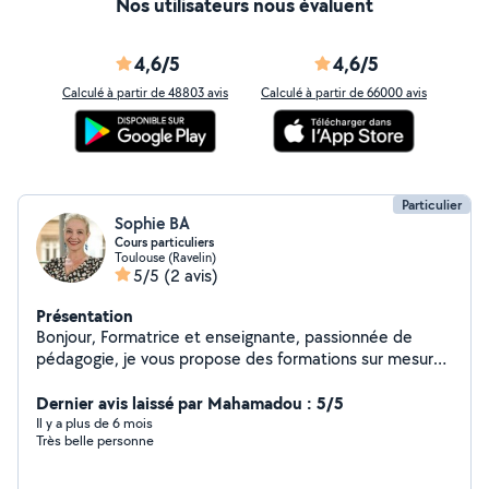
Nos utilisateurs nous évaluent
4,6/5
4,6/5
Calculé à partir de 48803 avis
Calculé à partir de 66000 avis
Particulier
Sophie BA
Cours particuliers
Toulouse (Ravelin)
5/5
(2 avis)
Présentation
Bonjour, Formatrice et enseignante, passionnée de
pédagogie, je vous propose des formations sur mesure,
un accompagnement individualisé, adapté à votre
besoin et à vos modes d'apprentissage. - Formations en
Dernier avis laissé par Mahamadou : 5/5
langues : français anglais italien, pour tous niveaux et
Il y a plus de 6 mois
Très belle personne
tous publics - Soutien scolaire - Préparation aux
examens : DNB, baccalauréat - Préparation au concours