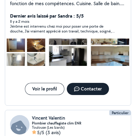
fonction de mes compétences. Cuisine. Salle de bain.
Terrasse. Cloison. Verriere. Montage de meuble. Lustre.
Nettoyage. Renovation N'hésitez pas car je suis sur
Dernier avis laissé par Sandra : 5/5
L'union donc pas loin. En vous remerciant et au plaisir de
Il y a 2 mois
Jérôme est intervenu chez moi pour poser une porte de
pouvoir vous aider.
douche, J'ai vraiment apprécié son travail, technique, soigné,
précis , prenant le temps de bien faire... Je recommande
vivement Jérôme,
Voir le profil
Contacter
Particulier
Vincent Valentin
Plombier chauffagiste clim ENR
Toulouse (Les Izards)
5/5
(3 avis)