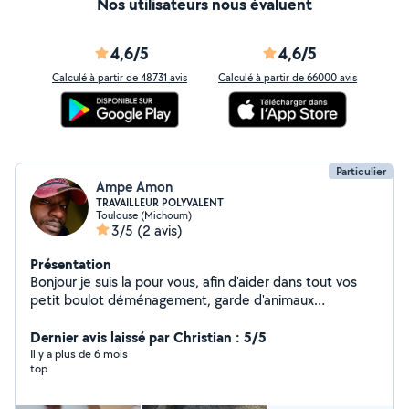
Nos utilisateurs nous évaluent
4,6/5
4,6/5
Calculé à partir de 48731 avis
Calculé à partir de 66000 avis
Particulier
Ampe Amon
TRAVAILLEUR POLYVALENT
Toulouse (Michoum)
3/5
(2 avis)
Présentation
Bonjour je suis la pour vous, afin d'aider dans tout vos
petit boulot déménagement, garde d'animaux
etc....Homme gentil, honnête et respectueux envers
tous .
Dernier avis laissé par Christian : 5/5
Il y a plus de 6 mois
top