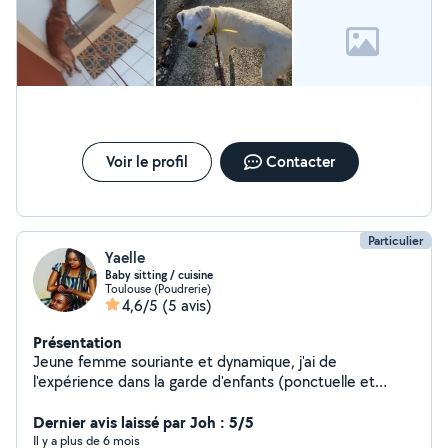
Voir le profil
Contacter
Particulier
Yaelle
Baby sitting / cuisine
Toulouse (Poudrerie)
4,6/5
(5 avis)
Présentation
Jeune femme souriante et dynamique, j'ai de
l'expérience dans la garde d'enfants (ponctuelle et
périscolaire), ainsi que dans le soutien scolaire (primaire
au collège, dans le milieu associatif et chez les
Dernier avis laissé par Joh : 5/5
particuliers).
Il y a plus de 6 mois