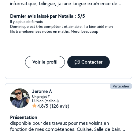
informatique, trilingue, j'ai une longue expérience de
l'enseignement dans un cadre associatif professionnel
ou privé. J'accompagne aussi bien des jeunes en
Dernier avis laissé par Natalia : 5/5
primaire/collégiens/lycéens (y compris bénéficiant d'un
Il y a plus de 6 mois
Dominique est très compétent et aimable. Il a bien aidé mon
AESH) pour de l'aide aux devoirs et la préparation des
fils à améliorer ses notes en maths. Merci beaucoup
examens (français, maths, physique, anglais, espagnol),
et des adultes (français, anglais, espagnol).
J'accompagne aussi des adultes ayant des difficultés à
utiliser les outils numériques (PC/MAC/Tel Portable ...).
Expérience, dynamisme, bienveillance et adaptation aux
Voir le profil
Contacter
besoins spécifiques de chacun : n'hésitez pas me
contacter pour comprendre ce dont vous avez
précisément besoin A bientôt :))
Particulier
Jerome A
Un projet ?
L'Union (Malbou)
4,8/5
(126 avis)
Présentation
disponible pour des travaux pour mes voisins en
fonction de mes compétences. Cuisine. Salle de bain.
Terrasse. Cloison. Verriere. Montage de meuble. Lustre.