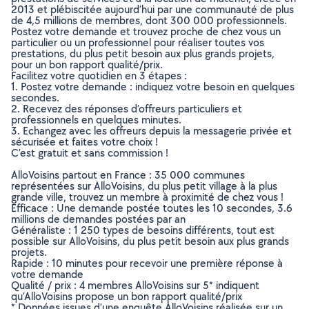
2013 et plébiscitée aujourd’hui par une communauté de plus
de 4,5 millions de membres, dont 300 000 professionnels.
Postez votre demande et trouvez proche de chez vous un
particulier ou un professionnel pour réaliser toutes vos
prestations, du plus petit besoin aux plus grands projets,
pour un bon rapport qualité/prix.
Facilitez votre quotidien en 3 étapes :
1. Postez votre demande : indiquez votre besoin en quelques
secondes.
2. Recevez des réponses d’offreurs particuliers et
professionnels en quelques minutes.
3. Echangez avec les offreurs depuis la messagerie privée et
sécurisée et faites votre choix !
C’est gratuit et sans commission !
AlloVoisins partout en France : 35 000 communes
représentées sur AlloVoisins, du plus petit village à la plus
grande ville, trouvez un membre à proximité de chez vous !
Efficace : Une demande postée toutes les 10 secondes, 3.6
millions de demandes postées par an
Généraliste : 1 250 types de besoins différents, tout est
possible sur AlloVoisins, du plus petit besoin aux plus grands
projets.
Rapide : 10 minutes pour recevoir une première réponse à
votre demande
Qualité / prix : 4 membres AlloVoisins sur 5* indiquent
qu’AlloVoisins propose un bon rapport qualité/prix
* Données issues d’une enquête AlloVoisins réalisée sur un