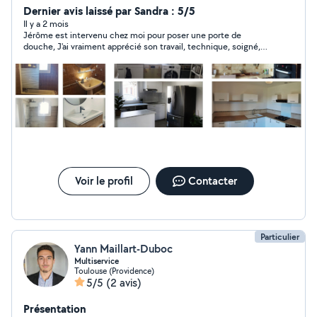
Nettoyage. Renovation N'hésitez pas car je suis sur
Dernier avis laissé par Sandra : 5/5
L'union donc pas loin. En vous remerciant et au plaisir de
Il y a 2 mois
Jérôme est intervenu chez moi pour poser une porte de
pouvoir vous aider.
douche, J'ai vraiment apprécié son travail, technique, soigné,
précis , prenant le temps de bien faire... Je recommande
vivement Jérôme,
Voir le profil
Contacter
Particulier
Yann Maillart-Duboc
Multiservice
Toulouse (Providence)
5/5
(2 avis)
Présentation