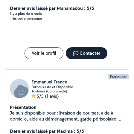
un accompagnement individualisé, adapté à votre
besoin et à vos modes d'apprentissage. - Formations en
Dernier avis laissé par Mahamadou : 5/5
langues : français anglais italien, pour tous niveaux et
Il y a plus de 6 mois
Très belle personne
tous publics - Soutien scolaire - Préparation aux
examens : DNB, baccalauréat - Préparation au concours
d'entrée à Sciences Politiques Toulouse et périphérie
Tarifs attractifs, Au plaisir de travailler avec vous! Bien
cordialement, Sophie
Voir le profil
Contacter
Particulier
Emmanuel France
Enthousiaste et Disponible
Toulouse (Colombette)
5/5
(1 avis)
Présentation
Je suis disponible pour : livraison de courses, aide à
domicile, aide au déménagement, garde périscolaire,
garde d'enfants après l'école, baby sitting, cours de
math ou autres, cours de sport
Dernier avis laissé par Nacima : 5/5