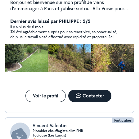
Bonjour et bienvenue sur mon profil! Je viens
d'emménager à Paris et j'utilise surtout Allo Voisin pour
filer un coup de main ou en demander un. En ce
moment je cherche surtout des bras et quelqu'un
Dernier avis laissé par PHILIPPE : 5/5
disposant d'un utilitaire pour déplacer un canapé ou des
Il y a plus de 6 mois
J'ai été agréablement surpris pour sa réactivité, sa ponctualité,
meubles, mais je peux aussi dépanner sur quelques
de plus le travail a été effectué avec rapidité et propreté. Je le
sujets. Je bricole un peu de tout : petites réparations,
recommande vivement !
montage, informatique, domotique, etc. Je bosse aussi
dans l'automatisation et l'intelligence artificielle, donc si
quelqu'un veut optimiser un process ou automatiser un
truc, je peux aider. Toujours partant pour échanger un
service, un conseil, ou juste rencontrer des gens sympas
dans le coin. Au plaisir!
Voir le profil
Contacter
Particulier
Vincent Valentin
Plombier chauffagiste clim ENR
Toulouse (Les Izards)