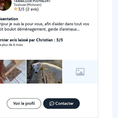
TRAVAILLEUR POLYVALENT
Toulouse (Michoum)
3/5
(2 avis)
ésentation
jour je suis la pour vous, afin d'aider dans tout vos
tit boulot déménagement, garde d'animaux
c....Homme gentil, honnête et respectueux envers
s .
nier avis laissé par Christian : 5/5
y a plus de 6 mois
Voir le profil
Contacter