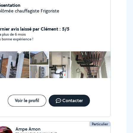
ésentation
plômée chauffagiste Frigoriste
rnier avis laissé par Clément : 5/5
y a plus de 6 mois
s bonne expérience !
Voir le profil
Contacter
Particulier
Ampe Amon