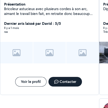
Présentation
Pr
Bricoleur astucieux avec plusieurs cordes à son arc,
Di
aimant le travail bien fait, en retraite donc beaucoup
plus disponible propose ses services dans divers
domaines.Je suis également adhérent à l'association La
Dernier avis laissé par David : 5/5
De
boîte à Utile à bruguieres spécialisé dans le dépannage
Il y a 1 mois
Il 
ras
Trè
du petit et gros électroménager à Bruguieres 31150.
Attention je ne suis pas membre prenium donc limité
dans mes réponses part rapport à vos demandes
privées
Voir le profil
Contacter