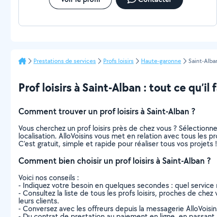
Prestations de services
Profs loisirs
Haute-garonne
Saint-Alba
Prof loisirs à Saint-Alban : tout ce qu’il 
Comment trouver un prof loisirs à Saint-Alban ?
Vous cherchez un prof loisirs près de chez vous ? Sélection
localisation. AlloVoisins vous met en relation avec tous les p
C’est gratuit, simple et rapide pour réaliser tous vos projets !
Comment bien choisir un prof loisirs à Saint-Alban ?
Voici nos conseils :
- Indiquez votre besoin en quelques secondes : quel service 
- Consultez la liste de tous les profs loisirs, proches de chez 
leurs clients.
- Conversez avec les offreurs depuis la messagerie AlloVoisi
- Du contrat de prestation au paiement en ligne, en passant pa