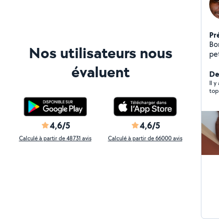
Pr
Bon
Nos utilisateurs nous
pe
et
évaluent
tou
Der
Il 
top
4,6/5
4,6/5
Calculé à partir de 48731 avis
Calculé à partir de 66000 avis