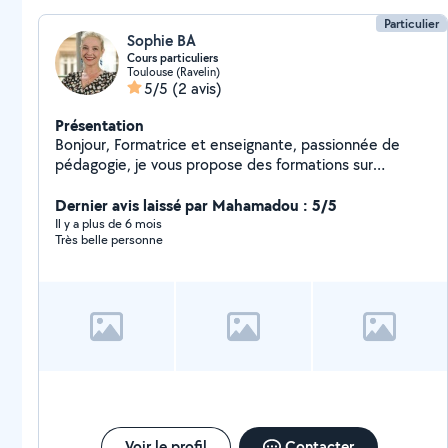
Particulier
Sophie BA
Cours particuliers
Toulouse (Ravelin)
5/5
(2 avis)
Présentation
Bonjour, Formatrice et enseignante, passionnée de
pédagogie, je vous propose des formations sur
mesure, un accompagnement individualisé, adapté à
votre besoin et à vos modes d'apprentissage. -
Dernier avis laissé par Mahamadou : 5/5
Formations en langues : français anglais italien, pour
Il y a plus de 6 mois
Très belle personne
tous niveaux et tous publics - Soutien scolaire -
Préparation aux examens : DNB, baccalauréat -
Préparation au concours d'entrée à Sciences Politiques
Toulouse et périphérie Tarifs attractifs, Au plaisir de
travailler avec vous! Bien cordialement, Sophie
Voir le profil
Contacter