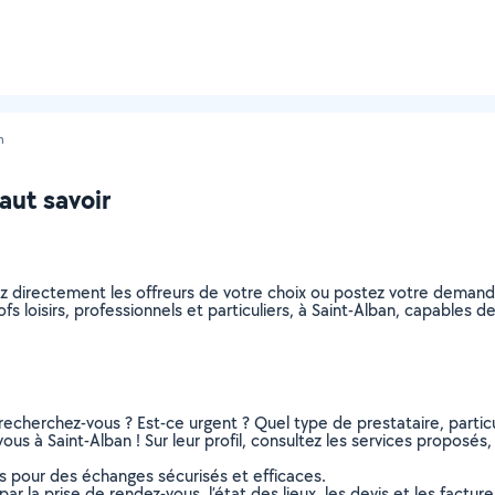
n
faut savoir
nez directement les offreurs de votre choix ou postez votre dema
rofs loisirs, professionnels et particuliers, à Saint-Alban, capable
recherchez-vous ? Est-ce urgent ? Quel type de prestataire, particu
vous à Saint-Alban ! Sur leur profil, consultez les services proposés,
ns pour des échanges sécurisés et efficaces.
r la prise de rendez-vous, l’état des lieux, les devis et les facture