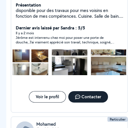
Présentation
disponible pour des travaux pour mes voisins en
fonction de mes compétences. Cuisine. Salle de bain.
Terrasse. Cloison. Verriere. Montage de meuble.
Lustre. Nettoyage. Renovation N'hésitez pas car je suis
Dernier avis laissé par Sandra : 5/5
sur L'union donc pas loin. En vous remerciant et au
Il y a 2 mois
Jérôme est intervenu chez moi pour poser une porte de
plaisir de pouvoir vous aider.
douche, J'ai vraiment apprécié son travail, technique, soigné,
précis , prenant le temps de bien faire... Je recommande
vivement Jérôme,
Voir le profil
Contacter
Particulier
Mohamed