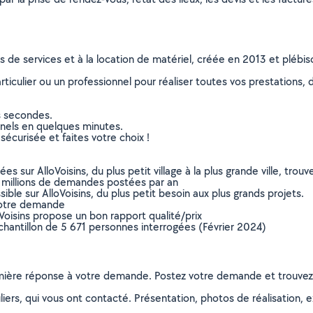
ns de services et à la location de matériel, créée en 2013 et plébi
culier ou un professionnel pour réaliser toutes vos prestations, d
s secondes.
nnels en quelques minutes.
sécurisée et faites votre choix !
sur AlloVoisins, du plus petit village à la plus grande ville, tro
 millions de demandes postées par an
ible sur AlloVoisins, du plus petit besoin aux plus grands projets.
votre demande
oVoisins propose un bon rapport qualité/prix
chantillon de 5 671 personnes interrogées (Février 2024)
remière réponse à votre demande. Postez votre demande et trouve
ers, qui vous ont contacté. Présentation, photos de réalisation, exp