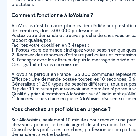
prestation.
Comment fonctionne AlloVoisins ?
AlloVoisins c’est la marketplace leader dédiée aux prestatio
de membres, dont 300 000 professionnels.
Postez votre demande et trouvez proche de chez vous un parti
rapport qualité/prix.
Facilitez votre quotidien en 3 étapes :
1. Postez votre demande : indiquez votre besoin en quelque
2. Recevez des réponses d’offreurs particuliers et professio
3. Echangez avec les offreurs depuis la messagerie privée et 
C’est gratuit et sans commission !
AlloVoisins partout en France : 35 000 communes représentées 
Efficace : Une demande postée toutes les 10 secondes, 3.6
Généraliste : 1 250 types de besoins différents, tout est poss
Rapide : 10 minutes pour recevoir une première réponse à 
Qualité / prix : 4 membres AlloVoisins sur 5* indiquent qu’All
* Données issues d’une enquête AlloVoisins réalisée sur un é
Vous cherchez un prof loisirs en urgence ?
Sur AlloVoisins, seulement 10 minutes pour recevoir une p
chez vous, pour votre besoin urgent de autres cours loisirs
Consultez les profils des membres, professionnels ou particuli
demande et à votre budget.